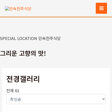
콘
텐
Mai
츠
Men
로
건
너
SPECIAL LOCATION 민속전주식당
뛰
기
그리운 고향의 맛!
전경갤러리
전체 61