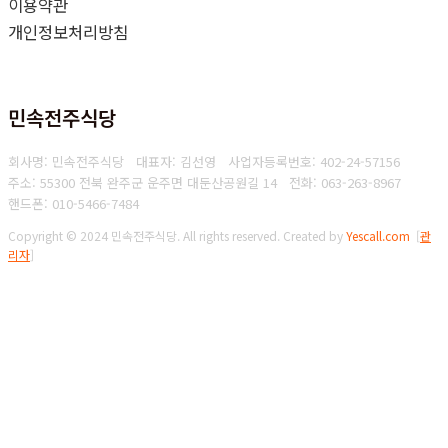
이용약관
개인정보처리방침
민속전주식당
회사명: 민속전주식당 대표자: 김선영
사업자등록번호: 402-24-57156
주소: 55300 전북 완주군 운주면 대둔산공원길 14
전화: 063-263-8967
핸드폰: 010-5466-7484
Copyright © 2024 민속전주식당. All rights reserved.
Created by
Yescall.com
[
관
리자
]