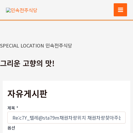
콘
텐
Mai
츠
Men
로
건
너
SPECIAL LOCATION 민속전주식당
뛰
기
그리운 고향의 맛!
자유게시판
제목
*
옵션