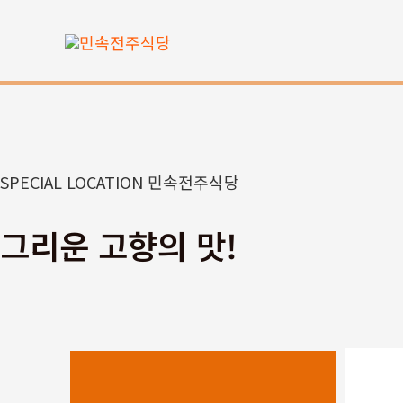
콘
텐
츠
로
건
너
뛰
SPECIAL LOCATION 민속전주식당
기
그리운 고향의 맛!