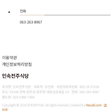
전화
063-263-8967
이용약관
개인정보처리방침
민속전주식당
회사명: 민속전주식당 대표자: 김선영
사업자등록번호: 402-24-57156
주소: 55300 전북 완주군 운주면 대둔산공원길 14
전화: 063-263-8967
핸드폰: 010-5466-7484
Copyright © 2024 민속전주식당. All rights reserved.
Created by
Yescall.com
[
관
리자
]