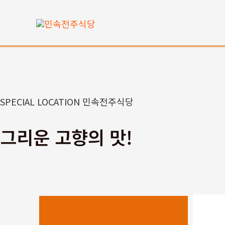
콘
텐
츠
로
건
너
뛰
SPECIAL LOCATION 민속전주식당
기
그리운 고향의 맛!