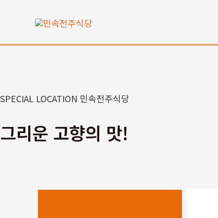
콘
텐
츠
로
건
너
뛰
SPECIAL LOCATION 민속전주식당
기
그리운 고향의 맛!