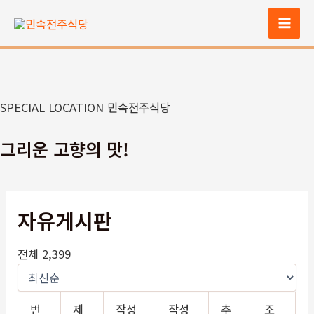
콘
텐
Mai
츠
Men
로
건
너
SPECIAL LOCATION 민속전주식당
뛰
기
그리운 고향의 맛!
자유게시판
전체 2,399
번
제
작성
작성
추
조