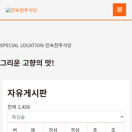
콘
텐
Mai
츠
Men
로
건
너
SPECIAL LOCATION 민속전주식당
뛰
기
그리운 고향의 맛!
자유게시판
전체 2,438
번
제
작성
작성
추
조