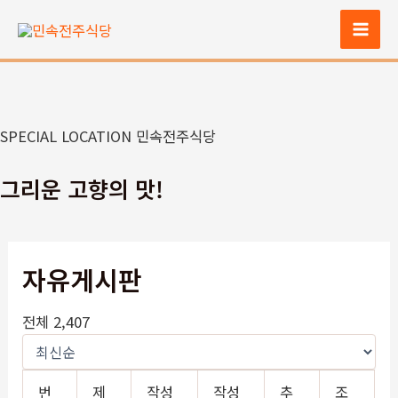
콘
텐
Mai
츠
Men
로
건
너
SPECIAL LOCATION 민속전주식당
뛰
기
그리운 고향의 맛!
자유게시판
전체 2,407
번
제
작성
작성
추
조