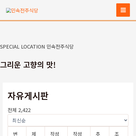
콘
텐
Mai
츠
Men
로
건
너
SPECIAL LOCATION 민속전주식당
뛰
기
그리운 고향의 맛!
자유게시판
전체 2,422
번
제
작성
작성
추
조