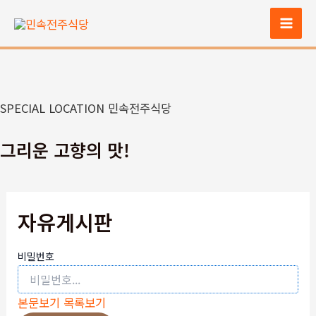
콘
텐
Mai
츠
Men
로
건
너
SPECIAL LOCATION 민속전주식당
뛰
기
그리운 고향의 맛!
자유게시판
비밀번호
본문보기
목록보기