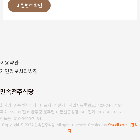
비밀번호 확인
이용약관
개인정보처리방침
민속전주식당
회사명: 민속전주식당 대표자: 김선영
사업자등록번호: 402-24-57156
주소: 55300 전북 완주군 운주면 대둔산공원길 14
전화: 063-263-8967
핸드폰: 010-5466-7484
Copyright © 2024 민속전주식당. All rights reserved.
Created by
Yescall.com
[
관리
자
]