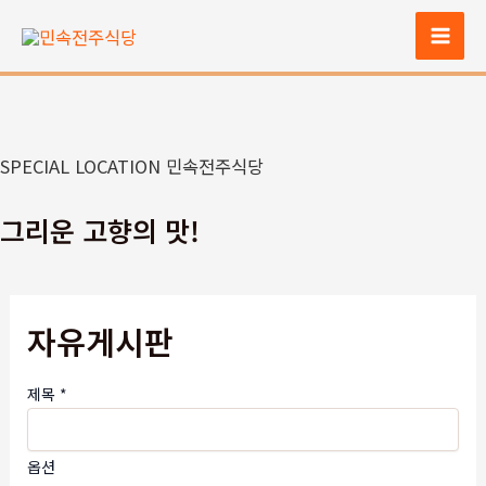
콘
텐
Mai
츠
Men
로
건
너
SPECIAL LOCATION 민속전주식당
뛰
기
그리운 고향의 맛!
자유게시판
제목
*
옵션