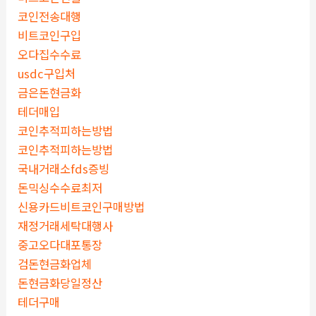
코인전송대행
비트코인구입
오다집수수료
usdc구입처
금은돈현금화
테더매입
코인추적피하는방법
코인추적피하는방법
국내거래소fds증빙
돈믹싱수수료최저
신용카드비트코인구매방법
재정거래세탁대행사
중고오다대포통장
검돈현금화업체
돈현금화당일정산
테더구매