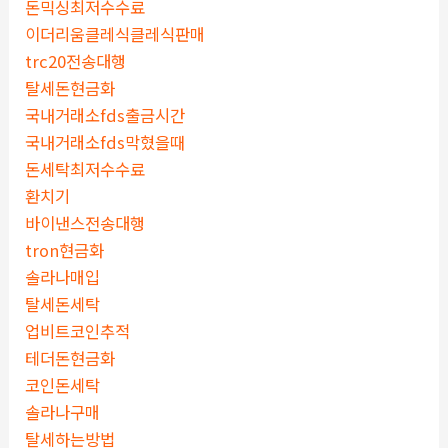
돈믹싱최저수수료
이더리움클레식클레식판매
trc20전송대행
탈세돈현금화
국내거래소fds출금시간
국내거래소fds막혔을때
돈세탁최저수수료
환치기
바이낸스전송대행
tron현금화
솔라나매입
탈세돈세탁
업비트코인추적
테더돈현금화
코인돈세탁
솔라나구매
탈세하는방법