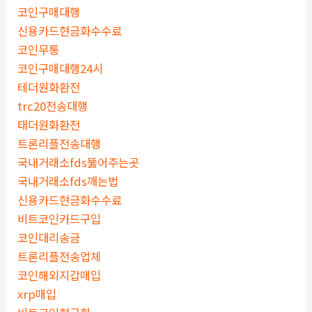
코인구매대행
신용카드현금화수수료
코인무통
코인구매대행24시
테더원화환전
trc20전송대행
태더원화환전
트론리플전송대행
국내거래소fds뚫어주는곳
국내거래소fds깨는법
신용카드현금화수수료
비트코인카드구입
코인대리송금
트론리플전송업체
코인해외지갑매입
xrp매입