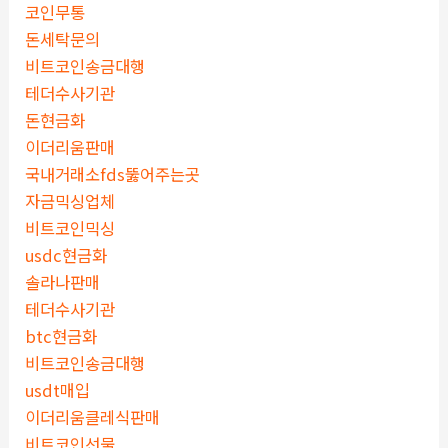
코인무통
돈세탁문의
비트코인송금대행
테더수사기관
돈현금화
이더리움판매
국내거래소fds뚫어주는곳
자금믹싱업체
비트코인믹싱
usdc현금화
솔라나판매
테더수사기관
btc현금화
비트코인송금대행
usdt매입
이더리움클레식판매
비트코인선물