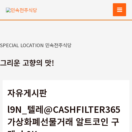
콘
텐
Mai
츠
Men
로
건
너
SPECIAL LOCATION 민속전주식당
뛰
기
그리운 고향의 맛!
자유게시판
l9N_텔레@CASHFILTER365
가상화폐선물거래 알트코인 구