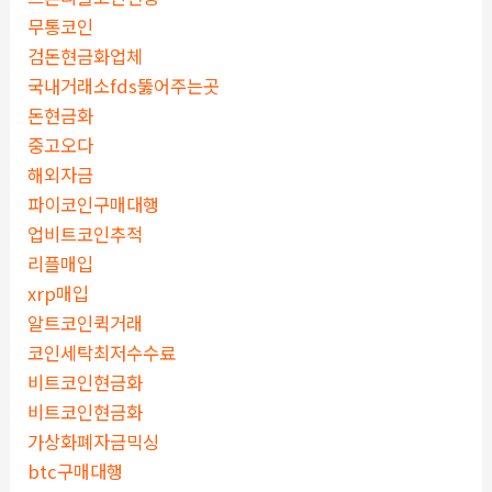
무통코인
검돈현금화업체
국내거래소fds뚫어주는곳
돈현금화
중고오다
해외자금
파이코인구매대행
업비트코인추적
리플매입
xrp매입
알트코인퀵거래
코인세탁최저수수료
비트코인현금화
비트코인현금화
가상화폐자금믹싱
btc구매대행