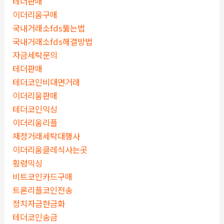
테더판매
이더리움구매
국내거래소fds뚫는법
국내거래소fds해결방법
자금세탁문의
테더판매
테더코인비대면거래
이더리움판매
테더코인믹싱
이더리움리플
재정거래세탁대행사
이더리움클레식사는곳
횡령믹싱
비트코인카드구매
트론리플코인전송
정치자금현금화
테더코인송금