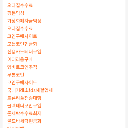
오다집수수료
핑돈믹싱
가상화폐자금믹싱
오다집수수료
코인구매사이트
모든코인현금화
신용카드테더구입
이더리움구매
업비트코인추적
무통코인
코인구매사이트
국내거래소fds해결업체
트론리플전송대행
블랙테더코인구입
돈세탁수수료최저
골드바세탁현금화