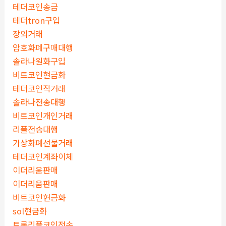
테더코인송금
테더tron구입
장외거래
암호화폐구매대행
솔라나원화구입
비트코인현금화
테더코인직거래
솔라나전송대행
비트코인개인거래
리플전송대행
가상화폐선물거래
테더코인계좌이체
이더리움판매
이더리움판매
비트코인현금화
sol현금화
트론리플코인전송