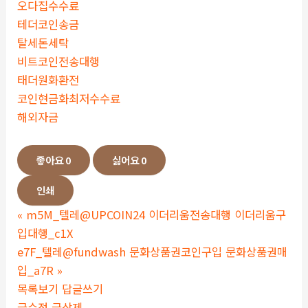
오다집수수료
테더코인송금
탈세돈세탁
비트코인전송대행
태더원화환전
코인현금화최저수수료
해외자금
좋아요
0
싫어요
0
인쇄
«
m5M_텔레@UPCOIN24 이더리움전송대행 이더리움구
입대행_c1X
e7F_텔레@fundwash 문화상품권코인구입 문화상품권매
입_a7R
»
목록보기
답글쓰기
글수정
글삭제