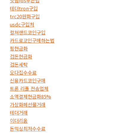
빗썸fds푸는법
테더tron구입
trc20원화구입
usdc구입처
컬쳐랜드코인구입
카드로코인구매하는법
핑현금화
검돈현금화
검돈세탁
오다집수수료
신용카드코인구매
트론 리플 전송업체
소액결제현금화85%
가상화폐선물거래
테더거래
이더리움
돈믹싱최저수수료