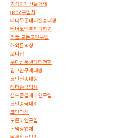
가상화폐선물거래
usdc구입처
테더무통테더전송대행
테더코인추척피하기
리플 모든코인구입
해외돈믹싱
오다집
롯데상품권테더전환
밈코인구매대행
코인전송대행
테더송금업체
핸드폰결제코인구입
코인송금대리
코인믹싱
모든코인구입
돈믹싱업체
탈세하는방법