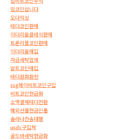
업비트코인추적
밈코인삽니다
오다믹싱
테더코인판매
이더리움클레식판매
트론리플코인판매
이더리움매입
자금세탁업체
알트코인매입
테더원화환전
ssg페이비트코인구입
비트코인현금화
소액결제테더전환
해외선물현금인출
솔라나전송대행
usdc구입처
골드바세탁현금화