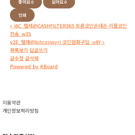
좋아요
0
싫어요
0
인쇄
«
i6C_텔레@CASHFILTER365 트론코인손대손 리플코인
전송_w3S
v2E_텔래@bitcoinsyri 코인원화구입_o4Y
»
목록보기
답글쓰기
글수정
글삭제
Powered by KBoard
이용약관
개인정보처리방침