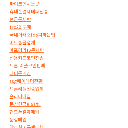
파이코인사는곳
휴대폰결제테더전송
현금돈세탁
trc20 구매
국내거래소fds피하는법
비트송금업체
아프리카tv돈세탁
신용카드코인전송
트론 리플코인판매
테더돈믹싱
ssg페이테더전환
트론리플전송업체
솔라나매입
문상현금화91%
핸드폰결제매입
문상매입
암호화폐구매대행