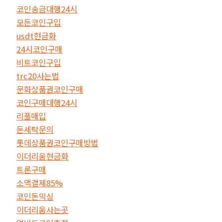
코인송금대행24시
모든코인구입
usdt현금화
24시코인구매
비트코인구입
trc20사는법
문화상품권코인구매
코인구매대행24시
리플매입
돈세탁문의
롯데상품권코인구매방법
이더리움현금화
트론구매
소액결제85%
코인돈믹싱
이더리움사는곳