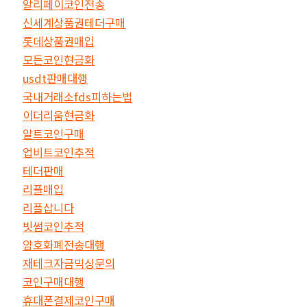
알리페이코인전송
신세계상품권테더구매
롯데상품권매입
모든코인현금화
usdt판매대행
국내거래소fds피하는법
이더리움현금화
알트코인구매
업비트코인추적
테더판매
리플매입
리플삽니다
빗썸코인추적
암호화폐전송대행
재테크자금믹싱문의
코인구매대행
휴대폰결제코인구매