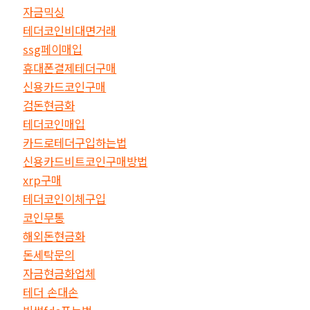
자금믹싱
테더코인비대면거래
ssg페이매입
휴대폰결제테더구매
신용카드코인구매
검돈현금화
테더코인매입
카드로테더구입하는법
신용카드비트코인구매방법
xrp구매
테더코인이체구입
코인무통
해외돈현금화
돈세탁문의
자금현금화업체
테더 손대손