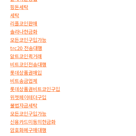
핑돈세탁
세탁
리플코인판매
솔라나현금화
모든코인구입가능
trc20 전송대행
알트코인퀵거래
비트코인전송대행
롯데상품권매입
비트송금업체
롯데상품권비트코인구입
위쳇페이테더구입
불법자금세탁
모든코인구입가능
신용카드미동의현금화
암호화폐구매대행