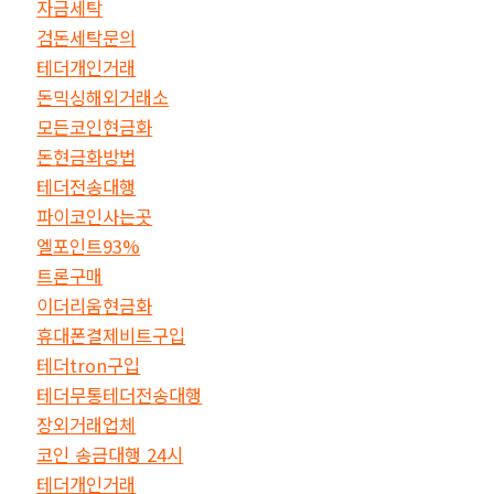
자금세탁
검돈세탁문의
테더개인거래
돈믹싱해외거래소
모든코인현금화
돈현금화방법
테더전송대행
파이코인사는곳
엘포인트93%
트론구매
이더리움현금화
휴대폰결제비트구입
테더tron구입
테더무통테더전송대행
장외거래업체
코인 송금대행 24시
테더개인거래