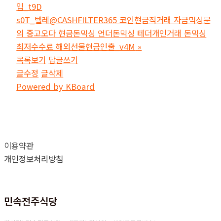
입_t9D
s0T_텔레@CASHFILTER365 코인현금직거래 자금믹싱문
의 중고오다 현금돈믹싱 언더돈믹싱 테더개인거래 돈믹싱
최저수수료 해외선물현금인출_v4M
»
목록보기
답글쓰기
글수정
글삭제
Powered by KBoard
이용약관
개인정보처리방침
민속전주식당