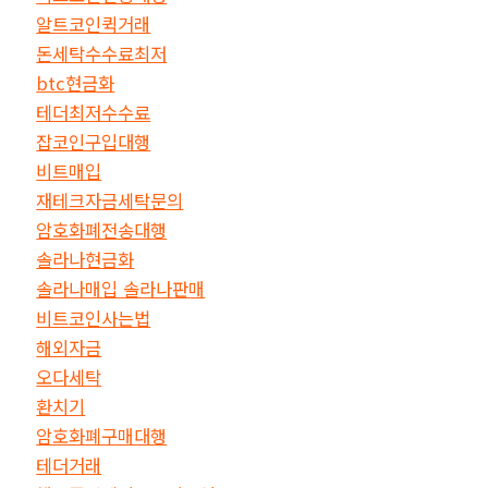
알트코인퀵거래
돈세탁수수료최저
btc현금화
테더최저수수료
잡코인구입대행
비트매입
재테크자금세탁문의
암호화폐전송대행
솔라나현금화
솔라나매입 솔라나판매
비트코인사는법
해외자금
오다세탁
환치기
암호화폐구매대행
테더거래