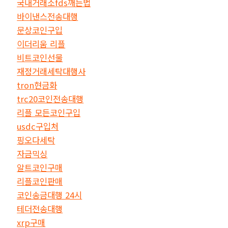
국내거래소fds깨는법
바이낸스전송대행
문상코인구입
이더리움 리플
비트코인선물
재정거래세탁대행사
tron현금화
trc20코인전송대행
리플 모든코인구입
usdc구입처
핑오다세탁
자금믹싱
알트코인구매
리플코인판매
코인송금대행 24시
테더전송대행
xrp구매