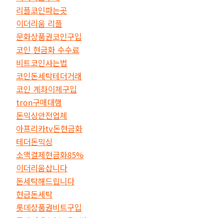
리플코인파는곳
이더리움 리플
문화상품권코인구입
코인 현금화 수수료
비트코인사는법
코인돈세탁테더거래
코인 계좌이체구입
tron구매대행
돈믹싱안전업체
아프리카tv돈현금화
테더돈믹싱
소액결제현금화85%
이더리움삽니다
돈세탁해드립니다
현금돈세탁
롯데상품권비트구입