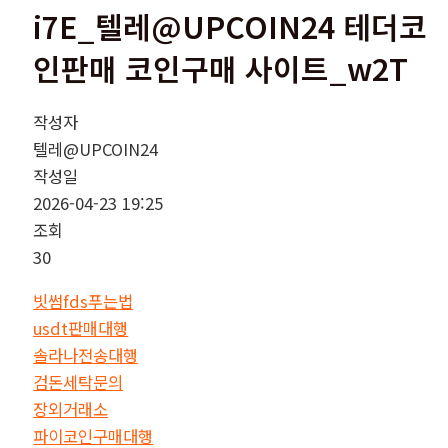
i7E_텔레@UPCOIN24 테더코
인판매 코인구매 사이트_w2T
작성자
텔레@UPCOIN24
작성일
2026-04-23 19:25
조회
30
빗썸fds푸는법
usdt판매대행
솔라나전송대행
검돈세탁문의
장외거래소
파이코인구매대행