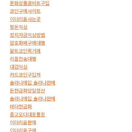
문화상품권비트구입
코인구매사이트
이더리움사는곳
핑돈믹싱
정치자금믹싱방법
암호화폐구매대행
알트코인퀵거래
리플전송대행
대검믹싱
카드코인구입처
솔라나매입 솔라나판매
돈현금화당일정산
솔라나매입 솔라나판매
테더현금화
중고오다대포통장
이더리움판매
이더리움구매