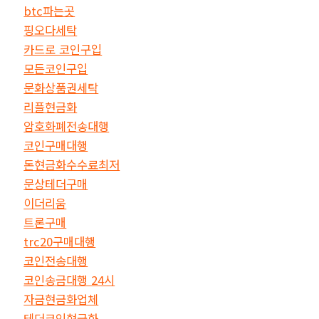
btc파는곳
핑오다세탁
카드로 코인구입
모든코인구입
문화상품권세탁
리플현금화
암호화폐전송대행
코인구매대행
돈현금화수수료최저
문상테더구매
이더리움
트론구매
trc20구매대행
코인전송대행
코인송금대행 24시
자금현금화업체
테더코인현금화