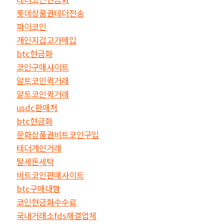
롯데상품권테더전송
파이코인
개인지갑고가매입
btc현금화
코인구매사이트
알트코인퀵거래
알트코인퀵거래
usdc판매처
btc현금화
문화상품권비트코인구입
테더개인거래
탈세돈세탁
비트코인판매사이트
btc구매대행
코인현금화수수료
국내거래소fds해결업체