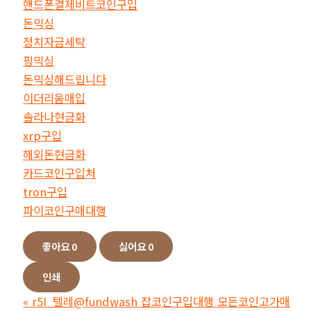
핸드폰결제비트코인구입
돈믹싱
정치자금세탁
핑믹싱
돈믹싱해드립니다
이더리움매입
솔라나현금화
xrp구입
해외돈현금화
카드코인구입처
tron구입
파이코인구매대행
좋아요
0
싫어요
0
인쇄
«
r5I_텔레@fundwash 잡코인구입대행 모든코인고가매