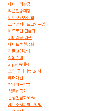
테더대리송금
리플전송대행
비트코인사는법
소액결제비트코인구입
비트코인 현금화
이더리움 리플
테더트론현금화
리플코인판매
장외거래
xrp전송대행
코인 구매대행 24시
테더매입
탈세하는방법
검돈현금화
문상현금화91%
세무조사피하는방법
소액결제85%