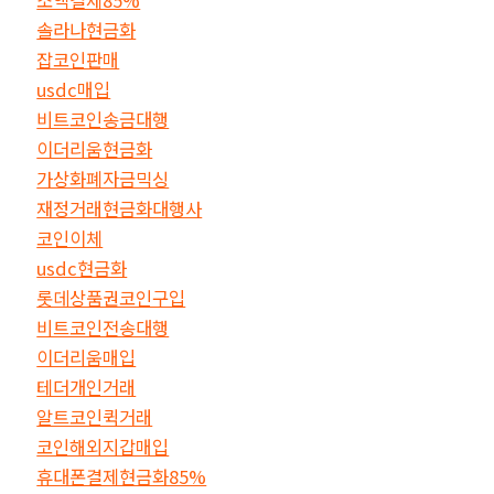
솔라나현금화
잡코인판매
usdc매입
비트코인송금대행
이더리움현금화
가상화폐자금믹싱
재정거래현금화대행사
코인이체
usdc현금화
롯데상품권코인구입
비트코인전송대행
이더리움매입
테더개인거래
알트코인퀵거래
코인해외지갑매입
휴대폰결제현금화85%