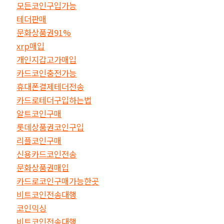
모든코인구입가능
테더판매
문화상품권91%
xrp매입
개인지갑고가매입
카드코인충전가능
휴대폰결제테더전송
카드로테더구입하는법
알트코인구매
롯데상품권코인구입
리플코인구매
신용카드코인전송
문화상품권매입
카드로코인구매가능한곳
비트코인전송대행
코인믹싱
비트코인전송대행