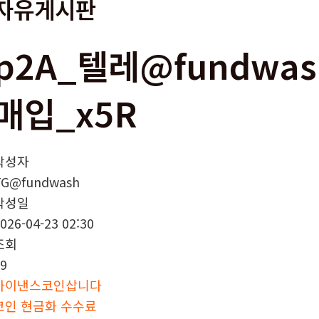
자유게시판
p2A_텔레@fundwa
매입_x5R
작성자
TG@fundwash
작성일
026-04-23 02:30
조회
9
바이낸스코인삽니다
코인 현금화 수수료