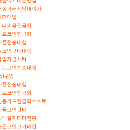
재정거래세탁대행사
테더매입
이더리움현금화
비트코인현금화
리플전송대행
밈코인구매대행
불법자금세탁
비트코인전송대행
sol구입
리플전송대행
비트코인현금화
신용카드현금화수수료
리플코인판매
소액결제테더전환
모든코인고가매입