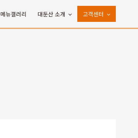
메뉴갤러리
대둔산 소개
고객센터