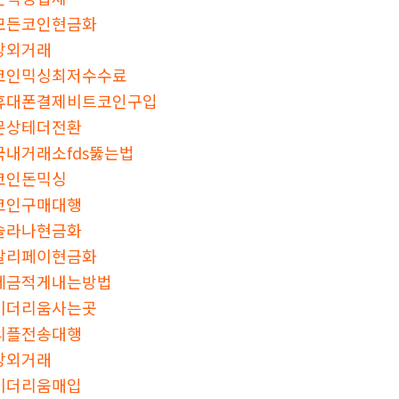
모든코인현금화
장외거래
코인믹싱최저수수료
휴대폰결제비트코인구입
문상테더전환
국내거래소fds뚫는법
코인돈믹싱
코인구매대행
솔라나현금화
알리페이현금화
세금적게내는방법
이더리움사는곳
리플전송대행
장외거래
이더리움매입