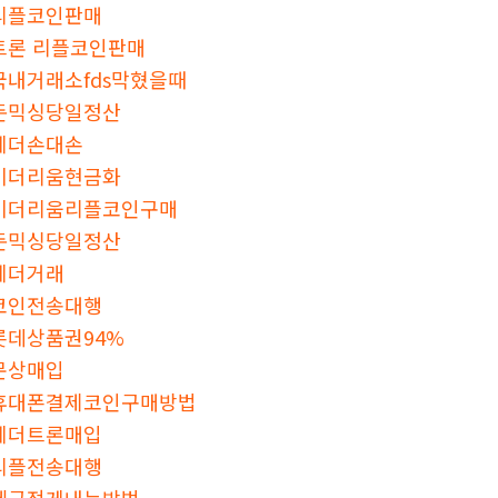
리플코인판매
트론 리플코인판매
국내거래소fds막혔을때
돈믹싱당일정산
테더손대손
이더리움현금화
이더리움리플코인구매
돈믹싱당일정산
테더거래
코인전송대행
롯데상품권94%
문상매입
휴대폰결제코인구매방법
테더트론매입
리플전송대행
세금적게내는방법