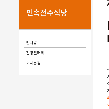
민속전주식당
인사말
전경갤러리
오시는길
2
2