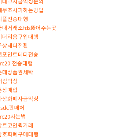
재테크자금믹싱문의
세무조사피하는방법
리플전송대행
국내거래소fds뚫어주는곳
이더리움구입대행
문상테더전환
엘포인트테더전송
trc20 전송대행
롯데상품권세탁
대검믹싱
문상매입
가상화폐자금믹싱
usdc판매처
trc20사는법
알트코인퀵거래
암호화폐구매대행