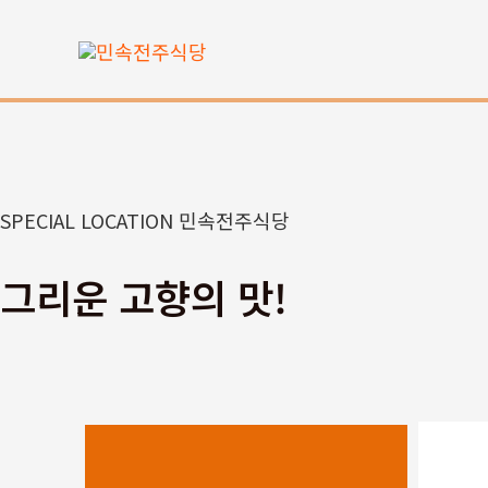
콘
텐
츠
로
건
너
뛰
SPECIAL LOCATION 민속전주식당
기
그리운 고향의 맛!