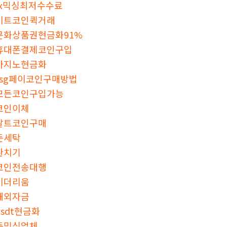
fx믹싱최저수수료
비트코인퀵거래
문화상품권현금화91%
휴대폰결제코인구입
카지노현금화
ssg페이코인구매방법
모든코인구입가능
코인이체
알트코인구매
돈세탁
환치기
코인전송대행
이더리움
해외자금
usdt현금화
돈믹싱업체