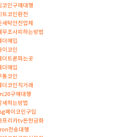
밈코인구매대행
비트코인환전
돈세탁안전업체
세무조사피하는방법
테더매입
파이코인
테더트론파는곳
테더매입
무통코인
테더코인직거래
trc20구매대행
탈세하는방법
ssg페이코인구입
아프리카tv돈현금화
tron전송대행