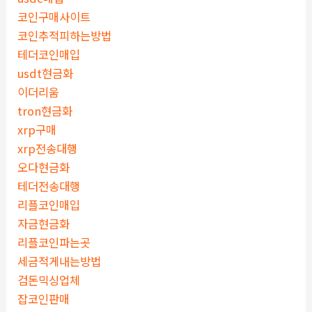
코인구매사이트
코인추적피하는방법
테더코인매입
usdt현금화
이더리움
tron현금화
xrp구매
xrp전송대행
오다현금화
테더전송대행
리플코인매입
자금현금화
리플코인파는곳
세금적게내는방법
검돈믹싱업체
잡코인판매