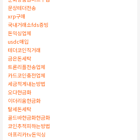
문상테더전송
xrp구매
국내거래소fds증빙
돈믹싱업체
usdc매입
테더코인직거래
금은돈세탁
트론리플전송업체
카드코인충전업체
세금적게내는방법
오다현금화
이더리움현금화
탈세돈세탁
골드바현금화현금화
코인추적피하는방법
아프리카tv돈믹싱