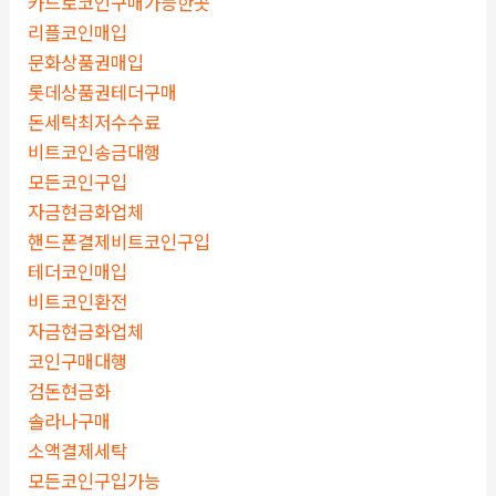
카드로코인구매가능한곳
리플코인매입
문화상품권매입
롯데상품권테더구매
돈세탁최저수수료
비트코인송금대행
모든코인구입
자금현금화업체
핸드폰결제비트코인구입
테더코인매입
비트코인환전
자금현금화업체
코인구매대행
검돈현금화
솔라나구매
소액결제세탁
모든코인구입가능