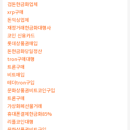
검돈현금화업체
xrp구매
돈믹싱업체
재정거래현금화대행사
코인 신용카드
롯데상품권매입
돈현금화당일정산
tron구매대행
트론구매
비트매입
테더tron구입
문화상품권비트코인구입
트론구매
가상화폐선물거래
휴대폰결제현금화85%
리플코인대행
문화상품권비트구입