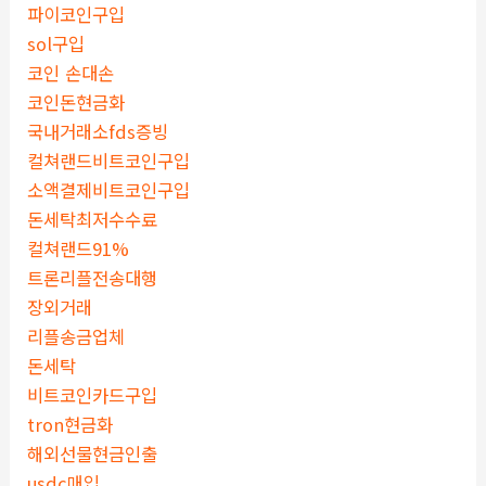
파이코인구입
sol구입
코인 손대손
코인돈현금화
국내거래소fds증빙
컬쳐랜드비트코인구입
소액결제비트코인구입
돈세탁최저수수료
컬쳐랜드91%
트론리플전송대행
장외거래
리플송금업체
돈세탁
비트코인카드구입
tron현금화
해외선물현금인출
usdc매입