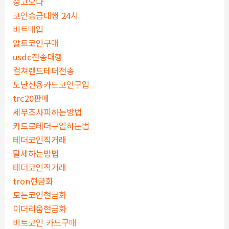
중고오다
코인송금대행 24시
비트매입
알트코인구매
usdc전송대행
컬쳐랜드테더전송
도난신용카드코인구입
trc20판매
세무조사피하는방법
카드로테더구입하는법
테더코인직거래
탈세하는방법
테더코인직거래
tron현금화
모든코인현금화
이더리움현금화
비트코인 카드구매