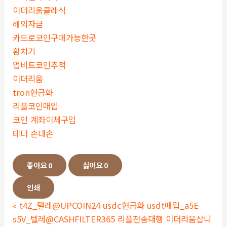
이더리움클레식
해외자금
카드로코인구매가능한곳
환치기
업비트코인추적
이더리움
tron현금화
리플코인매입
코인 계좌이체구입
테더 손대손
좋아요
0
싫어요
0
인쇄
«
t4Z_텔레@UPCOIN24 usdc현금화 usdt매입_a5E
s5V_텔레@CASHFILTER365 리플전송대행 이더리움삽니