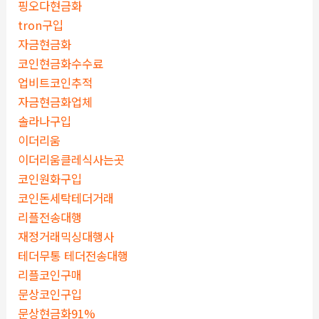
핑오다현금화
tron구입
자금현금화
코인현금화수수료
업비트코인추적
자금현금화업체
솔라나구입
이더리움
이더리움클레식사는곳
코인원화구입
코인돈세탁테더거래
리플전송대행
재정거래믹싱대행사
테더무통 테더전송대행
리플코인구매
문상코인구입
문상현금화91%