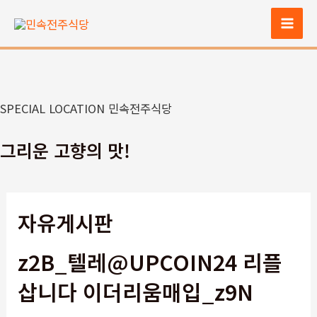
콘
텐
Mai
츠
Men
로
건
너
SPECIAL LOCATION 민속전주식당
뛰
기
그리운 고향의 맛!
자유게시판
z2B_텔레@UPCOIN24 리플
삽니다 이더리움매입_z9N