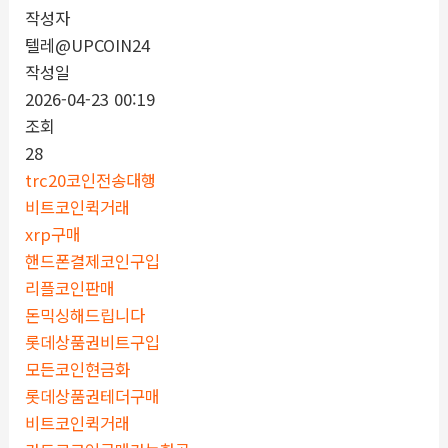
작성자
텔레@UPCOIN24
작성일
2026-04-23 00:19
조회
28
trc20코인전송대행
비트코인퀵거래
xrp구매
핸드폰결제코인구입
리플코인판매
돈믹싱해드립니다
롯데상품권비트구입
모든코인현금화
롯데상품권테더구매
비트코인퀵거래