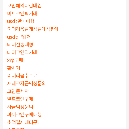
코인해외지갑매입
비트코인퀵거래
usdt판매대행
이더리움클레식클레식판매
usdc구입처
테더전송대행
테더코인직거래
xrp구매
환치기
이더리움수수료
재테크자금믹싱문의
코인돈세탁
알트코인구매
자금믹싱문의
파이코인구매대행
소액결제테더구매