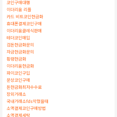
코인구매대행
이더리움 리플
카드 비트코인현금화
휴대폰결제코인구매
이더리움클레식판매
테더코인매입
검돈현금화문의
자금현금화문의
횡령현금화
이더리움현금화
파이코인구입
문상코인구매
돈현금화최저수수료
장외거래소
국내거래소fds막혔을때
소액결제코인구매방법
소액결제세탁