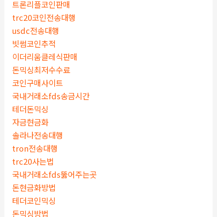
트론리플코인판매
trc20코인전송대행
usdc전송대행
빗썸코인추적
이더리움클레식판매
돈믹싱최저수수료
코인구매사이트
국내거래소fds송금시간
테더돈믹싱
자금현금화
솔라나전송대행
tron전송대행
trc20사는법
국내거래소fds뚫어주는곳
돈현금화방법
테더코인믹싱
돈믹싱방법