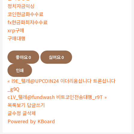
정치자금믹싱
코인현금화수수료
fx현금화최저수수료
xrp구매
구매대행
좋아요
0
싫어요
0
인쇄
«
l9E_텔레@UPCOIN24 이더리움삽니다 트론삽니다
_g9Q
c1V_텔레@fundwash 비트코인전송대행_r9T
»
목록보기
답글쓰기
글수정
글삭제
Powered by KBoard