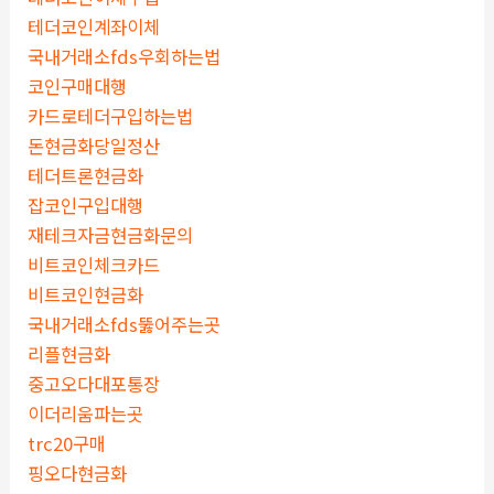
테더코인계좌이체
국내거래소fds우회하는법
코인구매대행
카드로테더구입하는법
돈현금화당일정산
테더트론현금화
잡코인구입대행
재테크자금현금화문의
비트코인체크카드
비트코인현금화
국내거래소fds뚫어주는곳
리플현금화
중고오다대포통장
이더리움파는곳
trc20구매
핑오다현금화