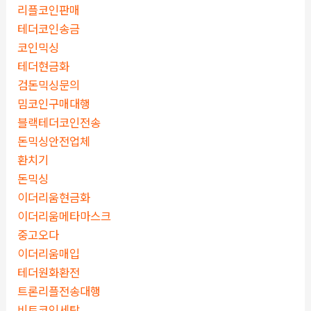
리플코인판매
테더코인송금
코인믹싱
테더현금화
검돈믹싱문의
밈코인구매대행
블랙테더코인전송
돈믹싱안전업체
환치기
돈믹싱
이더리움현금화
이더리움메타마스크
중고오다
이더리움매입
테더원화환전
트론리플전송대행
비트코인세탁