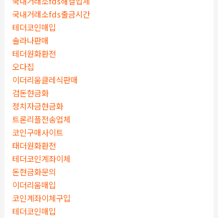
국내거래소fds해결업체
국내거래소fds출금시간
테더코인매입
솔라나판매
테더원화환전
오다집
이더리움클레식판매
검돈현금화
정치자금현금화
트론리플전송업체
코인구매사이트
태더원화환전
테더코인계좌이체
돈현금화문의
이더리움매입
코인계좌이체구입
테더코인매입