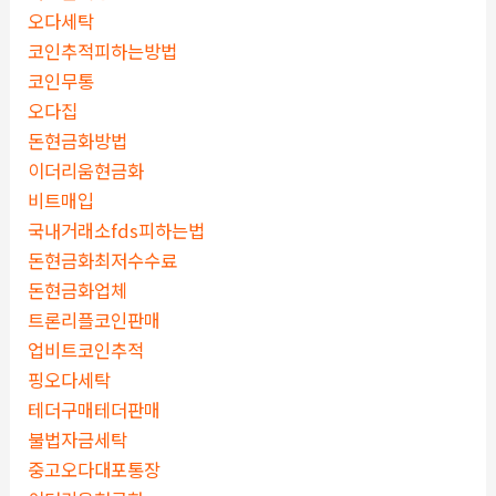
오다세탁
코인추적피하는방법
코인무통
오다집
돈현금화방법
이더리움현금화
비트매입
국내거래소fds피하는법
돈현금화최저수수료
돈현금화업체
트론리플코인판매
업비트코인추적
핑오다세탁
테더구매테더판매
불법자금세탁
중고오다대포통장