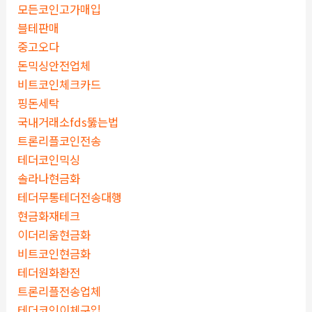
모든코인고가매입
블테판매
중고오다
돈믹싱안전업체
비트코인체크카드
핑돈세탁
국내거래소fds뚫는법
트론리플코인전송
테더코인믹싱
솔라나현금화
테더무통테더전송대행
현금화재테크
이더리움현금화
비트코인현금화
테더원화환전
트론리플전송업체
테더코인이체구입