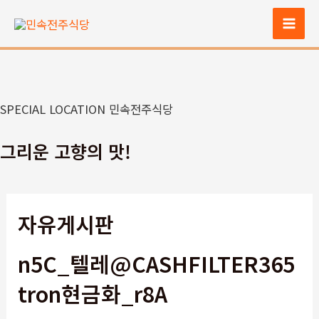
콘
텐
Mai
츠
Men
로
건
너
SPECIAL LOCATION 민속전주식당
뛰
기
그리운 고향의 맛!
자유게시판
n5C_텔레@CASHFILTER365
tron현금화_r8A