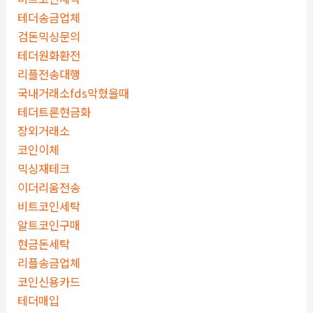
테더송금업체
검돈믹싱문의
테더원화환전
리플전송대행
국내거래소fds막혔을때
테더트론현금화
장외거래소
코인이체
믹싱재테크
이더리움전송
비트코인세탁
알트코인구매
현금돈세탁
리플송금업체
코인신용카드
테더매입