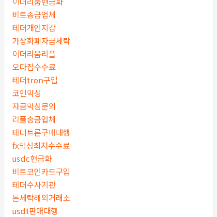
이더리움현금화
비트송금업체
테더개인지갑
가상화폐자금세탁
이더리움리플
오다집수수료
테더tron구입
코인믹싱
자금믹싱문의
리플송금업체
테더트론구매대행
fx믹싱최저수수료
usdc현금화
비트코인카드구입
테더수사기관
돈세탁해외거래소
usdt판매대행