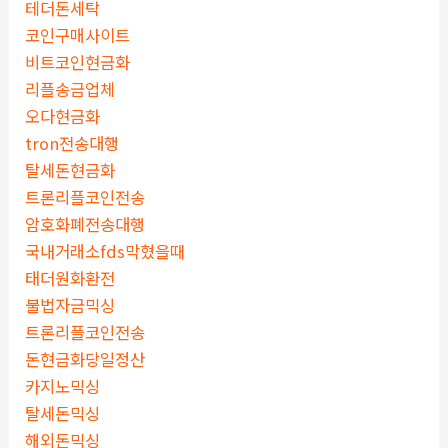
테더돈세탁
코인구매사이트
비트코인현금화
리플송금업체
오다현금화
tron전송대행
탈세돈현금화
트론리플코인전송
암호화폐전송대행
국내거래소fds막혔을때
태더원화환전
불법자금믹싱
트론리플코인전송
돈현금화당일정산
카지노믹싱
탈세돈믹싱
해외돈믹싱