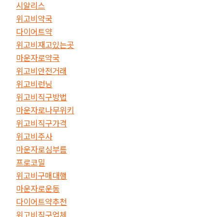
시알리스
위고비약국
다이어트약
위고비재고있는곳
마운자로약국
위고비안전거래
위고비런닝
위고비직구방법
마운자로나무위키
위고비직구가격
위고비주사
마운자로심부름
프로코밀
위고비구매대행
마운자로운동
다이어트약추천
위고비직구업체