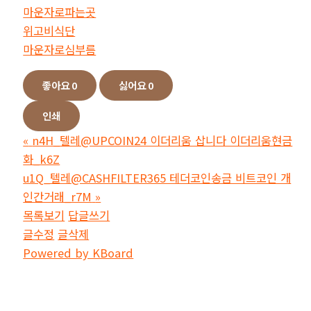
마운자로파는곳
위고비식단
마운자로심부름
좋아요
0
싫어요
0
인쇄
«
n4H_텔레@UPCOIN24 이더리움 삽니다 이더리움현금
화_k6Z
u1Q_텔레@CASHFILTER365 테더코인송금 비트코인 개
인간거래_r7M
»
목록보기
답글쓰기
글수정
글삭제
Powered by KBoard