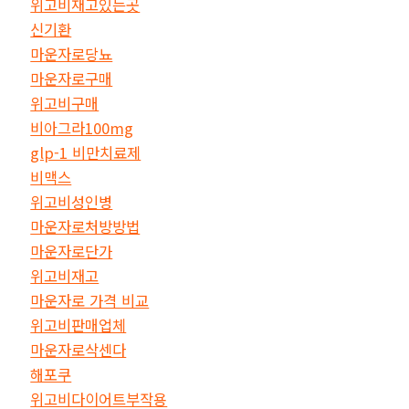
위고비재고있는곳
신기환
마운자로당뇨
마운자로구매
위고비구매
비아그라100mg
glp-1 비만치료제
비맥스
위고비성인병
마운자로처방방법
마운자로단가
위고비재고
마운자로 가격 비교
위고비판매업체
마운자로삭센다
해포쿠
위고비다이어트부작용