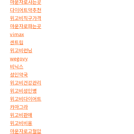
마운자로사는곳
다이어트약추천
위고비직구가격
마운자로파는곳
vimax
센트립
위고비런닝
wegovy
비닉스
성인약국
위고비건강관리
위고비성인병
위고비다이어트
카마그라
위고비판매
위고비비용
마운자로고혈압