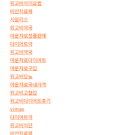
위고비식이요법
비만치료제
시알리스
위고비약국
마운자로정품판매
다이어트약
위고비약국
마운자로다이어트
마운자로구입
위고비당뇨
마운자로국내가격
위고비고혈압
위고비다이어트후기
vimax
다이어트약
위고비식단
비만치료제