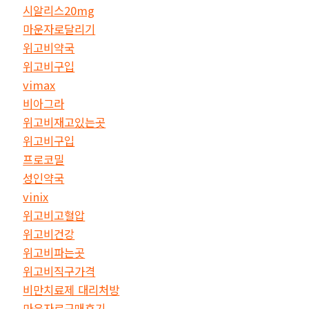
시알리스20mg
마운자로달리기
위고비약국
위고비구입
vimax
비아그라
위고비재고있는곳
위고비구입
프로코밀
성인약국
vinix
위고비고혈압
위고비건강
위고비파는곳
위고비직구가격
비만치료제 대리처방
마운자로구매후기