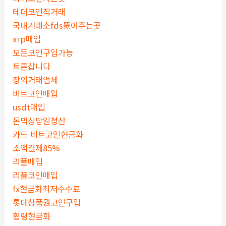
테더코인직거래
국내거래소fds뚫어주는곳
xrp매입
모든코인구입가능
트론삽니다
장외거래업체
비트코인매입
usdt매입
돈믹싱당일정산
카드 비트코인현금화
소액결제85%
리플매입
리플코인매입
fx현금화최저수수료
롯데상품권코인구입
횡령현금화