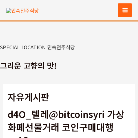
콘
텐
Mai
츠
Men
로
건
너
SPECIAL LOCATION 민속전주식당
뛰
기
그리운 고향의 맛!
자유게시판
d4O_텔레@bitcoinsyri 가상
화폐선물거래 코인구매대행