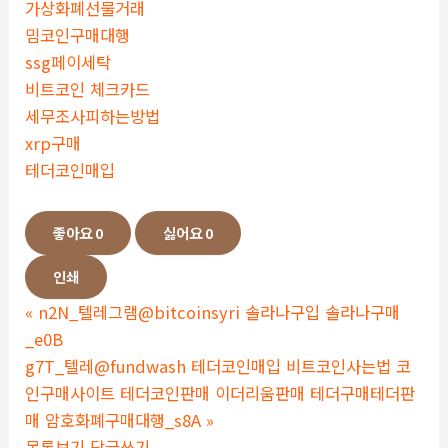
가상화폐선물거래
밈코인구매대행
ssg페이세탁
비트코인 체크카드
세무조사피하는방법
xrp구매
테더코인매입
좋아요
0
싫어요
0
인쇄
«
n2N_텔레그램@bitcoinsyri 솔라나구입 솔라나구매
_e0B
g7T_텔레@fundwash 테더코인매입 비트코인사는법 코
인구매사이트 테더코인판매 이더리움판매 테더구매테더판
매 암호화폐구매대행_s8A
»
목록보기
답글쓰기