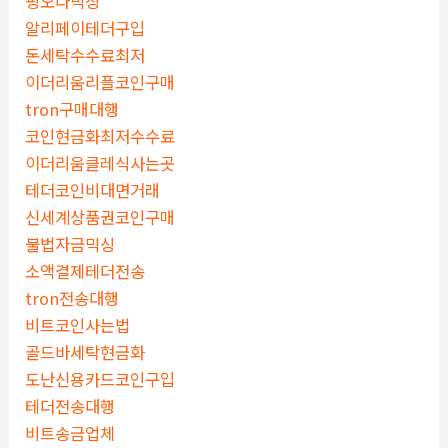
핑오다믹싱
알리페이테더구입
돈세탁수수료최저
이더리움리플코인구매
tron구매대행
코인현금화최저수수료
이더리움클레식사는곳
테더코인비대면거래
신세계상품권코인구매
불법자금믹싱
소액결제테더전송
tron전송대행
비트코인사는법
골드바세탁현금화
도난신용카드코인구입
테더전송대행
비트송금업체