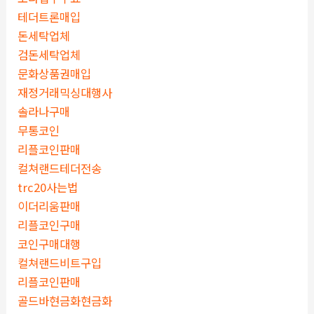
테더트론매입
돈세탁업체
검돈세탁업체
문화상품권매입
재정거래믹싱대행사
솔라나구매
무통코인
리플코인판매
컬쳐랜드테더전송
trc20사는법
이더리움판매
리플코인구매
코인구매대행
컬쳐랜드비트구입
리플코인판매
골드바현금화현금화