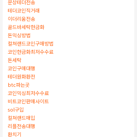
문상테더전송
테더코인직거래
이더리움전송
골드바세탁현금화
돈믹싱방법
컬쳐랜드코인구매방법
코인현금화최저수수료
돈세탁
코인구매대행
테더원화환전
btc파는곳
코인믹싱최저수수료
비트코인판매사이트
sol구입
컬쳐랜드매입
리플전송대행
환치기