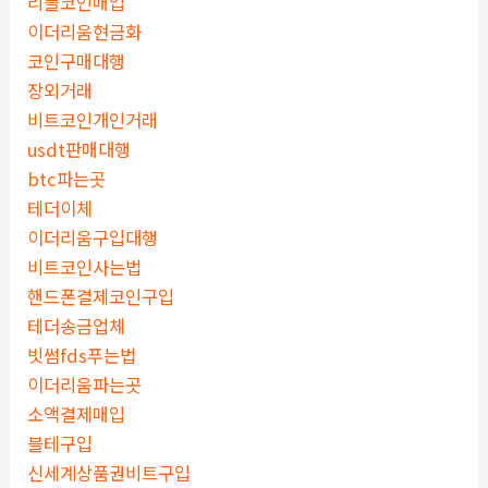
리플코인매입
이더리움현금화
코인구매대행
장외거래
비트코인개인거래
usdt판매대행
btc파는곳
테더이체
이더리움구입대행
비트코인사는법
핸드폰결제코인구입
테더송금업체
빗썸fds푸는법
이더리움파는곳
소액결제매입
블테구입
신세계상품권비트구입