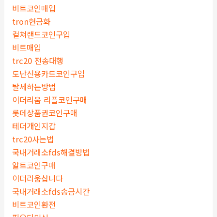
비트코인매입
tron현금화
컬쳐랜드코인구입
비트매입
trc20 전송대행
도난신용카드코인구입
탈세하는방법
이더리움 리플코인구매
롯데상품권코인구매
테더개인지갑
trc20사는법
국내거래소fds해결방법
알트코인구매
이더리움삽니다
국내거래소fds송금시간
비트코인환전