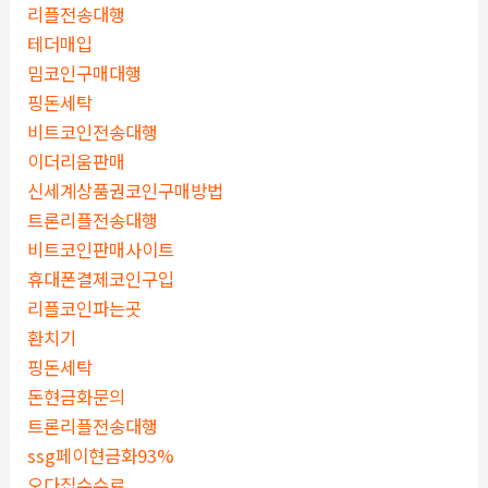
리플전송대행
테더매입
밈코인구매대행
핑돈세탁
비트코인전송대행
이더리움판매
신세계상품권코인구매방법
트론리플전송대행
비트코인판매사이트
휴대폰결제코인구입
리플코인파는곳
환치기
핑돈세탁
돈현금화문의
트론리플전송대행
ssg페이현금화93%
오다집수수료