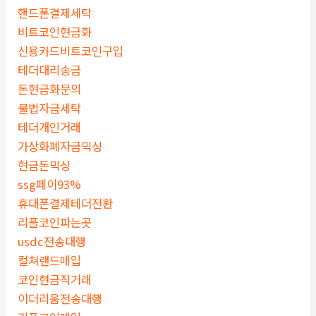
핸드폰결제세탁
비트코인현금화
신용카드비트코인구입
테더대리송금
돈현금화문의
불법자금세탁
테더개인거래
가상화폐자금믹싱
현금돈믹싱
ssg페이93%
휴대폰결제테더전환
리플코인파는곳
usdc전송대행
컬쳐랜드매입
코인현금직거래
이더리움전송대행