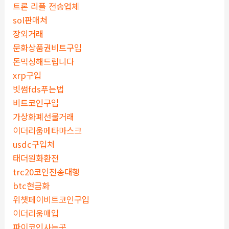
트론 리플 전송업체
sol판매처
장외거래
문화상품권비트구입
돈믹싱해드립니다
xrp구입
빗썸fds푸는법
비트코인구입
가상화폐선물거래
이더리움메타마스크
usdc구입처
태더원화환전
trc20코인전송대행
btc현금화
위챗페이비트코인구입
이더리움매입
파이코인사는곳