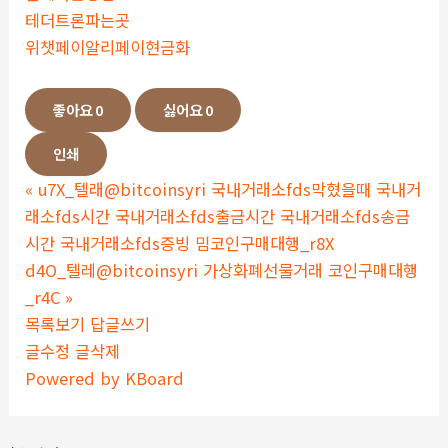
테더트론파는곳
위챗페이알리페이현금화
좋아요
0
싫어요
0
인쇄
«
u7X_텔래@bitcoinsyri 국내거래소fds막혔을때 국내거
래소fds시간 국내거래소fds출금시간 국내거래소fds송금
시간 국내거래소fds증빙 밈코인구매대행_r8X
d4O_텔레@bitcoinsyri 가상화폐선물거래 코인구매대행
_r4C
»
목록보기
답글쓰기
글수정
글삭제
Powered by KBoard