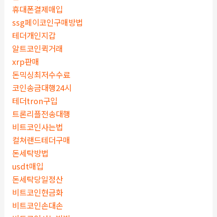
휴대폰결제매입
ssg페이코인구매방법
테더개인지갑
알트코인퀵거래
xrp판매
돈믹싱최저수수료
코인송금대행24시
테더tron구입
트론리플전송대행
비트코인사는법
컬쳐랜드테더구매
돈세탁방법
usdt매입
돈세탁당일정산
비트코인현금화
비트코인손대손