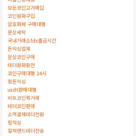
모든코인고가매입
코인원화구입
암호화폐 구매대행
문상세탁
국내거래소fds출금시간
돈믹싱업체
문상코인구매
테더원화환전
코인구매대행 24시
핑돈믹싱
usdt판매대행
비트코인퀵거래
테더코인판매
소액결제테더전환
핑믹싱
컬쳐랜드테더전송