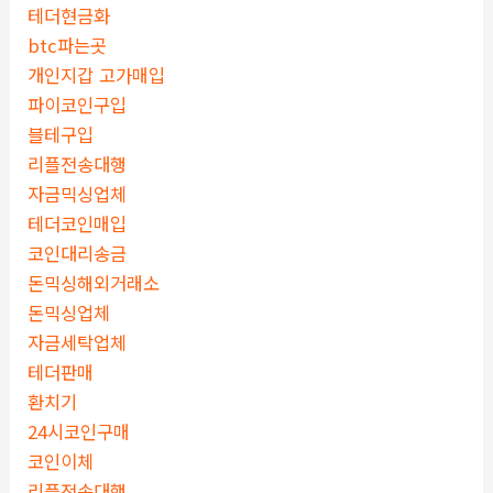
테더현금화
btc파는곳
개인지갑 고가매입
파이코인구입
블테구입
리플전송대행
자금믹싱업체
테더코인매입
코인대리송금
돈믹싱해외거래소
돈믹싱업체
자금세탁업체
테더판매
환치기
24시코인구매
코인이체
리플전송대행