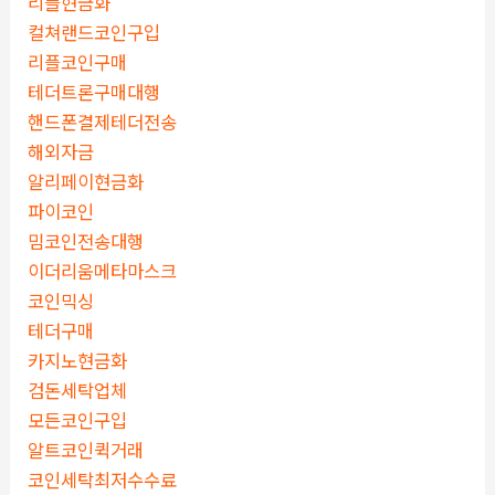
리플현금화
컬쳐랜드코인구입
리플코인구매
테더트론구매대행
핸드폰결제테더전송
해외자금
알리페이현금화
파이코인
밈코인전송대행
이더리움메타마스크
코인믹싱
테더구매
카지노현금화
검돈세탁업체
모든코인구입
알트코인퀵거래
코인세탁최저수수료