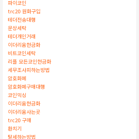
파이코인
trc20 원화구입
테더전송대행
문상세탁
테더개인거래
이더리움현금화
비트코인세탁
리플 모든코인현금화
세무조사피하는방법
암호화폐
암호화폐구매대행
코인믹싱
이더리움현금화
이더리움사는곳
trc20 구매
환치기
탈세하는방법