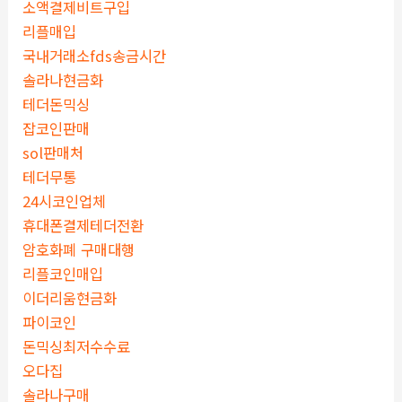
소액결제비트구입
리플매입
국내거래소fds송금시간
솔라나현금화
테더돈믹싱
잡코인판매
sol판매처
테더무통
24시코인업체
휴대폰결제테더전환
암호화폐 구매대행
리플코인매입
이더리움현금화
파이코인
돈믹싱최저수수료
오다집
솔라나구매