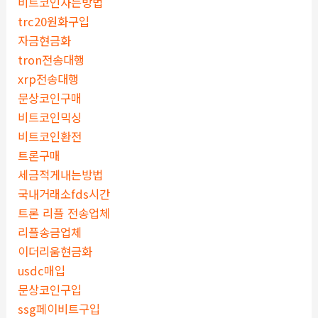
비트코인사는방법
trc20원화구입
자금현금화
tron전송대행
xrp전송대행
문상코인구매
비트코인믹싱
비트코인환전
트론구매
세금적게내는방법
국내거래소fds시간
트론 리플 전송업체
리플송금업체
이더리움현금화
usdc매입
문상코인구입
ssg페이비트구입