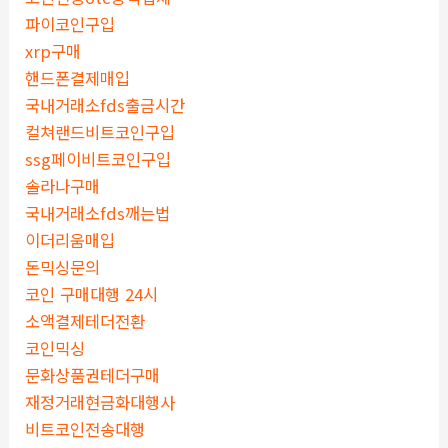
파이코인구입
xrp구매
핸드폰결제매입
국내거래소fds출금시간
컬쳐랜드비트코인구입
ssg페이비트코인구입
솔라나구매
국내거래소fds깨는법
이더리움매입
돈믹싱문의
코인 구매대행 24시
소액결제테더전환
코인믹싱
문화상품권테더구매
재정거래현금화대행사
비트코인전송대행