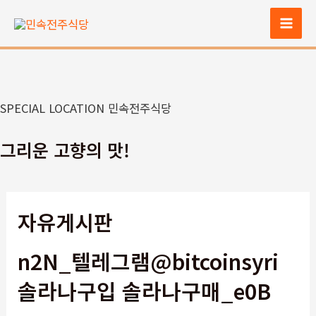
콘
텐
Mai
츠
Men
로
건
너
SPECIAL LOCATION 민속전주식당
뛰
기
그리운 고향의 맛!
자유게시판
n2N_텔레그램@bitcoinsyri
솔라나구입 솔라나구매_e0B