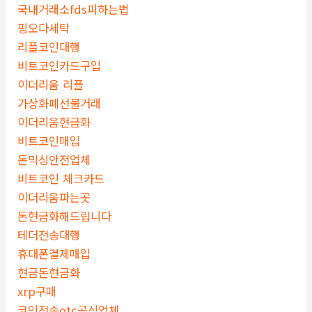
국내거래소fds피하는법
핑오다세탁
리플코인대행
비트코인카드구입
이더리움 리플
가상화폐선물거래
이더리움현금화
비트코인매입
돈믹싱안전업체
비트코인 체크카드
이더리움파는곳
돈현금화해드립니다
테더전송대행
휴대폰결제매입
현금돈현금화
xrp구매
코인전송otc공식업체