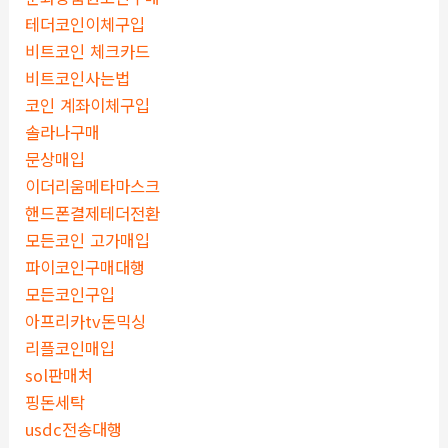
테더코인이체구입
비트코인 체크카드
비트코인사는법
코인 계좌이체구입
솔라나구매
문상매입
이더리움메타마스크
핸드폰결제테더전환
모든코인 고가매입
파이코인구매대행
모든코인구입
아프리카tv돈믹싱
리플코인매입
sol판매처
핑돈세탁
usdc전송대행