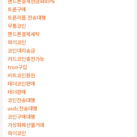
핸드폰결제현금화85%
트론구매
트론리플 전송대행
무통코인
핸드폰결제세탁
파이코인
코인대리송금
카드코인충전가능
tron구입
비트코인환전
테더코인판매
테더판매
코인전송대행
usdc전송대행
코인구매대행
가상화폐선물거래
파이코인