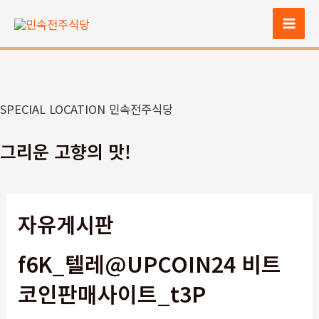
콘
텐
Mai
츠
Men
로
건
너
SPECIAL LOCATION 민속전주식당
뛰
기
그리운 고향의 맛!
자유게시판
f6K_텔레@UPCOIN24 비트
코인판매사이트_t3P