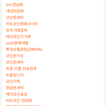
btc현금화
대검현금화
코인돈세탁
비트코인판매사이트
장외거래업체
테더코인직거래
usdt판매대행
롯데상품권현금화94%
코인돈믹싱
코인돈세탁
트론 리플 전송업체
트론삽니다
코인이체
현금돈세탁
테더코인송금
비트코인 현금화