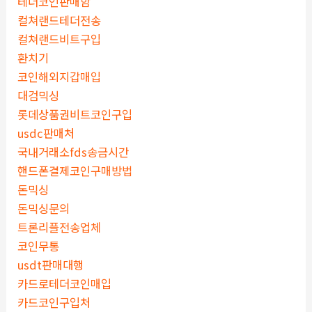
테더코인판매함
컬쳐랜드테더전송
컬쳐랜드비트구입
환치기
코인해외지갑매입
대검믹싱
롯데상품권비트코인구입
usdc판매처
국내거래소fds송금시간
핸드폰결제코인구매방법
돈믹싱
돈믹싱문의
트론리플전송업체
코인무통
usdt판매대행
카드로테더코인매입
카드코인구입처