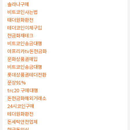
솔라나구매
비트코인사는법
태더원화환전
테더코인이체구입
현금화재테크
비트코인송금대행
아프리카tv돈현금화
문화상품권매입
비트코인송금대행
롯데상품권테더전환
문상91%
trc20 구매대행
돈현금화해외거래소
24시코인구매
테더원화환전
돈세탁안전업체
현금돈믹싱