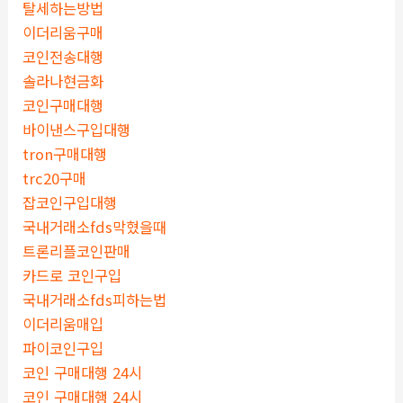
탈세하는방법
이더리움구매
코인전송대행
솔라나현금화
코인구매대행
바이낸스구입대행
tron구매대행
trc20구매
잡코인구입대행
국내거래소fds막혔을때
트론리플코인판매
카드로 코인구입
국내거래소fds피하는법
이더리움매입
파이코인구입
코인 구매대행 24시
코인 구매대행 24시