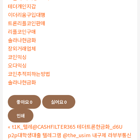
테더개인지갑
이더리움구입대행
트론리플코인판매
리플코인구매
솔라나현금화
장외거래업체
코인믹싱
오다믹싱
코인추적피하는방법
솔라나현금화
좋아요
0
싫어요
0
인쇄
«
t1K_텔레@CASHFILTER365 테더트론현금화_d6U
p2p대학생대출 텔레그램 @the_usim 내구제 라부부통신