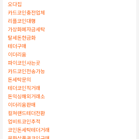
오다집
카드코인충전업체
리플코인대행
가상화폐자금세탁
탈세돈현금화
테더구매
이더리움
파이코인사는곳
카드코인전송가능
돈세탁문의
테더코인직거래
돈믹싱해외거래소
이더리움판매
컬쳐랜드테더전환
업비트코인추적
코인돈세탁테더거래
문화상품권코인구매