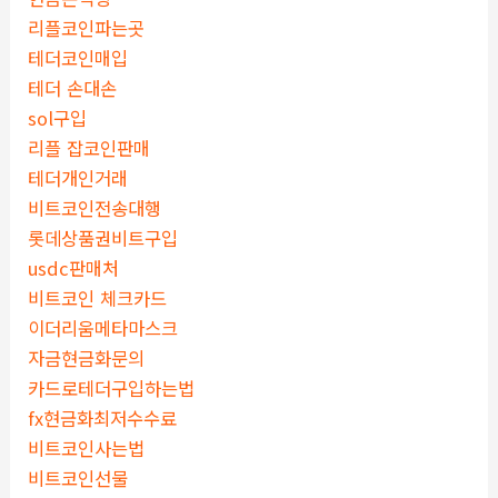
리플코인파는곳
테더코인매입
테더 손대손
sol구입
리플 잡코인판매
테더개인거래
비트코인전송대행
롯데상품권비트구입
usdc판매처
비트코인 체크카드
이더리움메타마스크
자금현금화문의
카드로테더구입하는법
fx현금화최저수수료
비트코인사는법
비트코인선물