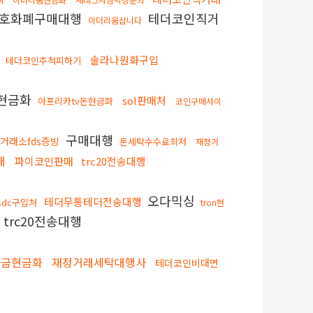
호화폐구매대행
테더코인직거
이더리움삽니다
솔라나원화구입
테더코인추척피하기
현금화
sol판매처
아프리카tv돈현금화
코인구매사이
구매대행
거래소fds증빙
돈세탁수수료최저
재정거
매
파이코인판매
trc20전송대행
오다믹싱
테더무통테더전송대행
sdc구입처
tron현
trc20전송대행
자금현금화
재정거래세탁대행사
테더코인비대면