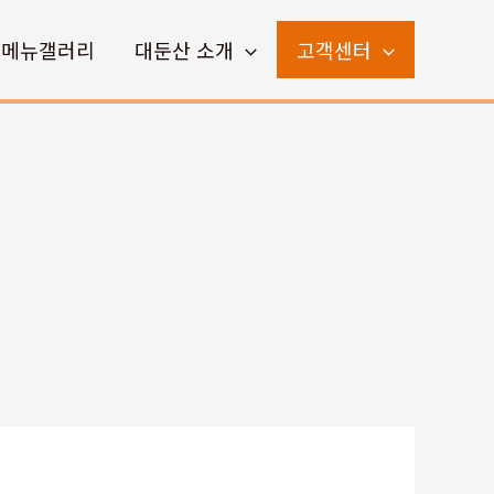
메뉴갤러리
대둔산 소개
고객센터