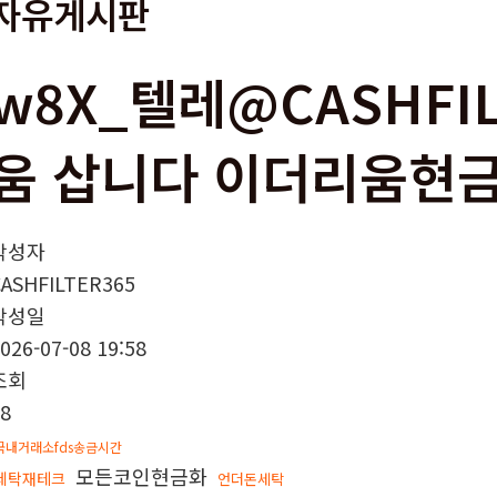
자유게시판
w8X_텔레@CASHFIL
움 삽니다 이더리움현금
작성자
CASHFILTER365
작성일
026-07-08 19:58
조회
8
국내거래소fds송금시간
모든코인현금화
세탁재테크
언더돈세탁