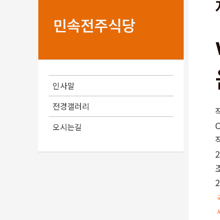
민속전주식당
인사말
전경갤러리
오시는길
2
2