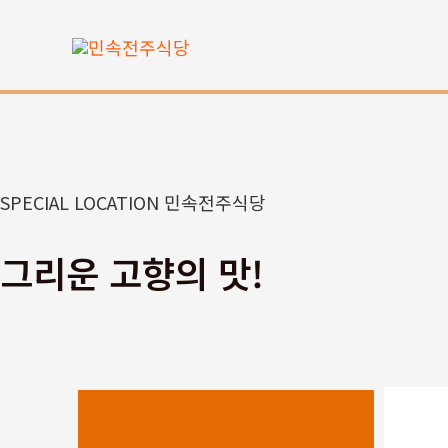
콘
텐
츠
로
건
너
뛰
SPECIAL LOCATION 민속전주식당
기
그리운 고향의 맛!