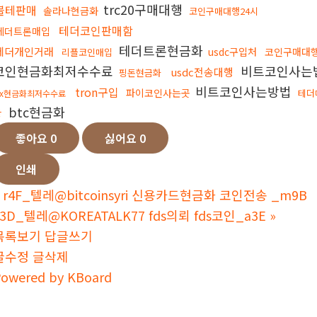
trc20구매대행
블테판매
솔라나현금화
코인구매대행24시
테더코인판매함
테더트론매입
테더트론현금화
테더개인거래
usdc구입처
코인구매대
리플코인매입
코인현금화최저수수료
비트코인사는
usdc전송대행
핑돈현금화
비트코인사는방법
tron구입
파이코인사는곳
테더
fx현금화최저수수료
btc현금화
장
좋아요
0
싫어요
0
인쇄
r4F_텔레@bitcoinsyri 신용카드현금화 코인전송 _m9B
z3D_텔레@KOREATALK77 fds의뢰 fds코인_a3E
»
목록보기
답글쓰기
글수정
글삭제
owered by KBoard