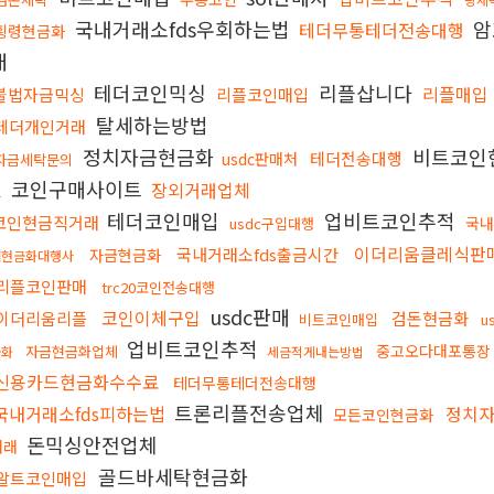
국내거래소fds우회하는법
암
테더무통테더전송대행
횡령현금화
래
테더코인믹싱
리플삽니다
리플매입
불법자금믹싱
리플코인매입
탈세하는방법
테더개인거래
정치자금현금화
비트코인
테더전송대행
usdc판매처
자금세탁문의
코인구매사이트
장외거래업체
트
테더코인매입
업비트코인추적
코인현금직거래
국내
usdc구입대행
이더리움클레식판
국내거래소fds출금시간
자금현금화
래현금화대행사
리플코인판매
trc20코인전송대행
usdc판매
코인이체구입
이더리움리플
검돈현금화
비트코인매입
u
업비트코인추적
중고오다대포통장
자금현금화업체
금화
세금적게내는방법
신용카드현금화수수료
테더무통테더전송대행
트론리플전송업체
국내거래소fds피하는법
정치
모든코인현금화
돈믹싱안전업체
거래
골드바세탁현금화
알트코인매입