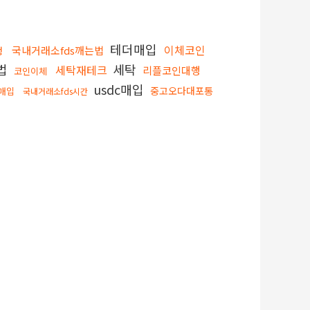
테더매입
이체코인
국내거래소fds깨는법
행
법
세탁
세탁재테크
리플코인대행
코인이체
usdc매입
중고오다대포통
매입
국내거래소fds시간