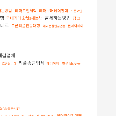
내는방법
테더코인세탁
테더구매테더판매
모든코인
대행
탈세하는방법
국내거래소fds깨는법
잡코
재테크
트론리플전송대행
돈세탁해외
해외선물현금인출
해결업체
리플송금업체
빗썸fds푸는
테더이체
트론삽니다
소fds출금시간
테더코인직거래
탁
이더리움현금화
재테크자금믹싱문의