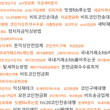
sol현금화
자금세탁문의
모든코인구입
빗썸fds푸는법
장외거래
세금적게
usdc구입대행
세무조사피하는방법
비트코인손대손
비트코인전송
자금현금화
trc20원화구입
구입
세탁
코인믹싱최저수수료
인판매
리플현금화
오다믹싱
usdc현금화
정치자금믹싱방법
거래소
돈현금화최저수수료
돈믹싱안전업체
오다세탁
코인카드구매
자금현금화
국내거래소fds
국내거래소fds깨는법
테더원화환전
신용카드테더구입
국내거래소fds뚫어주는곳
모든코인구입가능
테더코인현금화
테더판매
탈세하는방법
돈현금화수수료최저
법
재테크자금현금화문의
비트코인현금화
테더개인거래
아프리카tv돈현금화
믹싱재테크
코인구매대행
코인믹싱
돈세탁최저수수료
오다현금화
모든코인현금화
비트송금업체
usdc구입처
코인체크카드
테더현금화
trc20코인전송대행
빗썸fds푸는법
암호화폐
돈세탁문의
국내거래
비트코인매입
sol판매처
업비트코인추적
무통코인
검돈세탁
핑세