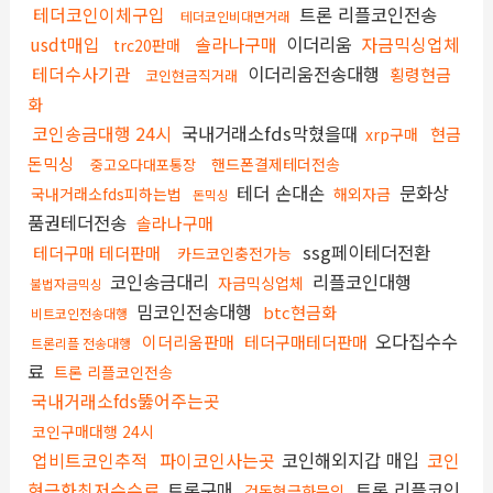
테더코인이체구입
트론 리플코인전송
테더코인비대면거래
usdt매입
솔라나구매
이더리움
자금믹싱업체
trc20판매
테더수사기관
이더리움전송대행
횡령현금
코인현금직거래
화
코인송금대행 24시
국내거래소fds막혔을때
현금
xrp구매
돈믹싱
핸드폰결제테더전송
중고오다대포통장
테더 손대손
문화상
국내거래소fds피하는법
해외자금
돈믹싱
품권테더전송
솔라나구매
ssg페이테더전환
테더구매 테더판매
카드코인충전가능
코인송금대리
리플코인대행
자금믹싱업체
불법자금믹싱
밈코인전송대행
btc현금화
비트코인전송대행
오다집수수
이더리움판매
테더구매테더판매
트론리플 전송대행
료
트론 리플코인전송
국내거래소fds뚫어주는곳
코인구매대행 24시
업비트코인추적
파이코인사는곳
코인해외지갑 매입
코인
현금화최저수수료
트론구매
트론 리플코인
검돈현금화문의