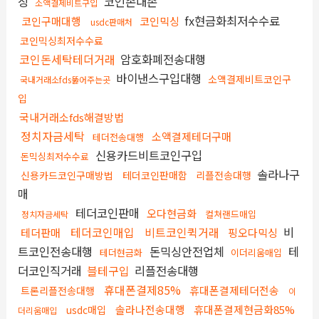
싱
코인손대손
소액결제비트구입
fx현금화최저수수료
코인구매대행
코인믹싱
usdc판매처
코인믹싱최저수수료
코인돈세탁테더거래
암호화폐전송대행
바이낸스구입대행
소액결제비트코인구
국내거래소fds뚫어주는곳
입
국내거래소fds해결방법
정치자금세탁
소액결제테더구매
테더전송대행
신용카드비트코인구입
돈믹싱최저수수료
솔라나구
신용카드코인구매방법
테더코인판매함
리플전송대행
매
테더코인판매
오다현금화
컬쳐랜드매입
정치자금세탁
테더코인매입
비트코인퀵거래
비
테더판매
핑오다믹싱
트코인전송대행
돈믹싱안전업체
테
테더현금화
이더리움매입
더코인직거래
블테구입
리플전송대행
휴대폰결제85%
휴대폰결제테더전송
트론리플전송대행
이
솔라나전송대행
휴대폰결제현금화85%
usdc매입
더리움매입