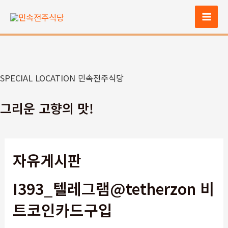
콘
텐
Mai
츠
Men
로
건
너
SPECIAL LOCATION 민속전주식당
뛰
기
그리운 고향의 맛!
자유게시판
I393_텔레그램@tetherzon 비
트코인카드구입