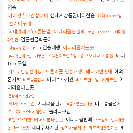
전송
바이낸스코인삽니다
신세계상품권테더전송
테더tron구입
솔라나구매
국내거래소fds뚫는법
이더리움현금화
테더원
코인구매사이트
검돈현금화문의
화환전
usdc전송대행
이더리움사는곳
자금믹싱문의
테더
중고오다대포통장
소액결제코인구입
휴대폰결제코인구매방법
tron구입
트론리플 전송대행
테더코인판매
해외
카드코인충전가능
돈세탁
테더수사기관
이
비트코인구입
이체코인
비트송금업체
더리움파는곳
문상비트코인구입
이더리움판매
비트송금업체
테더tron구입
트론리플전송대행
솔라나구입
국내거래소fds해결업체
이더리움판매
테더트론파는곳
코인구매대행
소액결제코인구매방
테더수사기관
빗
정치자금세탁
카드코인충전가능
법
btc파는곳