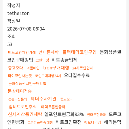
작성자
tetherzon
작성일
2026-07-08 06:04
조회
53
블랙테더코인구입
문화상품권
언더돈세탁
비트코인개인거래
코인구매방법
비트송금업체
코인믹싱
tron구매대행
중고오다
24시코인업체
리플매입
오다집수수료
파이코인사는곳
코인구매대행24시
문화상품권코인구매방법
문상테더전송
테더수사기관
검돈믹싱문의
중고오다
업비트코인추적
테더트론현금화
신세계상품권세탁
엘포인트현금화93%
모든코
언더돈현금화
인현금화
비트코인환전
해외돈믹
핑오다믹싱
트론리플전송대행