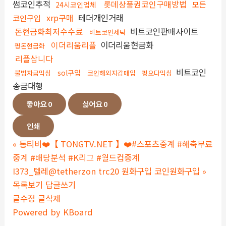
썸코인추적
롯데상품권코인구매방법
모든
24시코인업체
xrp구매
테더개인거래
코인구입
돈현금화최저수수료
비트코인판매사이트
비트코인세탁
이더리움리플
이더리움현금화
핑돈현금화
리플삽니다
비트코인
sol구입
불법자금믹싱
코인해외지갑매입
핑오다믹싱
송금대행
좋아요
0
싫어요
0
인쇄
«
통티비❤️【 TONGTV.NET 】❤️#스포츠중계 #해축무료
중계 #배당분석 #K리그 #월드컵중계
I373_텔레@tetherzon trc20 원화구입 코인원화구입
»
목록보기
답글쓰기
글수정
글삭제
Powered by KBoard