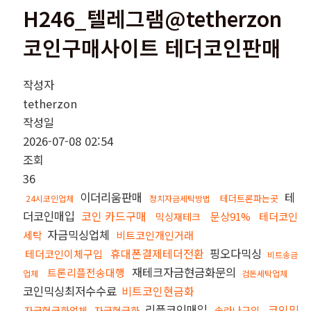
H246_텔레그램@tetherzon
코인구매사이트 테더코인판매
작성자
tetherzon
작성일
2026-07-08 02:54
조회
36
이더리움판매
테
테더트론파는곳
24시코인업체
정치자금세탁방법
더코인매입
코인 카드구매
문상91%
테더코인
믹싱재테크
자금믹싱업체
세탁
비트코인개인거래
휴대폰결제테더전환
핑오다믹싱
테더코인이체구입
비트송금
재테크자금현금화문의
트론리플전송대행
업체
검돈세탁업체
코인믹싱최저수수료
비트코인현금화
리플코인매입
코인믹
자금현금화업체
자금현금화
솔라나구입