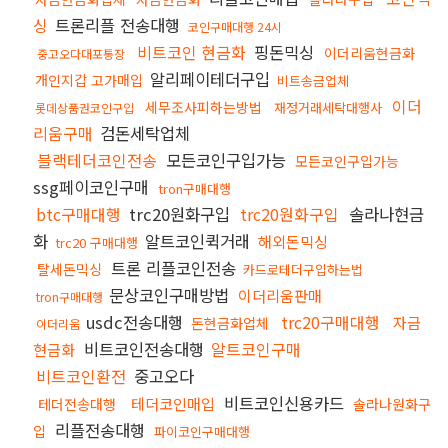
싱
트론리플 전송대행
코인구매대행 24시
비트코인 현금화
핑돈믹싱
이더리움현금화
중고오다대포통장
알리페이테더구입
개인지갑 고가매입
비트송금업체
이더
세무조사피하는방법
재정거래세탁대행사
롯데상품권코인구입
리움구매
검돈세탁업체
블랙테더코인전송
모든코인구입가능
모든코인구입가능
ssg페이코인구매
tron구매대행
btc구매대행
trc20원화구입
trc20원화구입
솔라나현금
화
알트코인퀵거래
해외돈믹싱
trc20 구매대행
트론 리플코인전송
탈세돈믹싱
카드로테더구입하는법
문상코인구매방법
이더리움판매
tron구매대행
usdc전송대행
trc20구매대행
자금
돈현금화업체
이더리움
비트코인전송대행
알트코인구매
현금화
비트코인환전
중고오다
비트코인신용카드
테더코인매입
테더전송대행
솔라나원화구
리플전송대행
입
파이코인구매대행