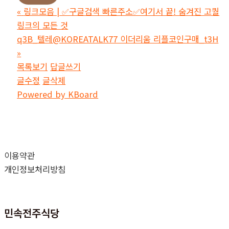
«
링크모음 | ✅구글검색 빠른주소✅여기서 끝! 숨겨진 고퀄
링크의 모든 것
q3B_텔레@KOREATALK77 이더리움 리플코인구매_t3H
»
목록보기
답글쓰기
글수정
글삭제
Powered by KBoard
이용약관
개인정보처리방침
민속전주식당