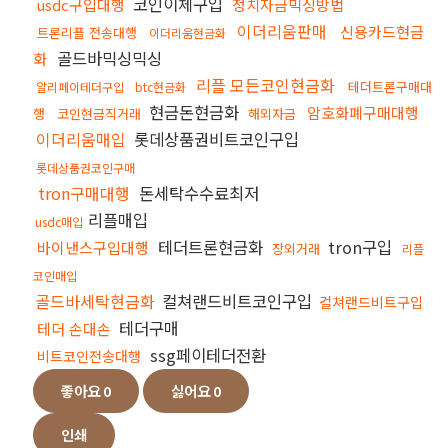
코인이체구입
usdc구입대행
정치자금믹싱방법
이더리움판매
신용카드현금
트론리플 전송대행
이더리움현금화
골드바믹싱믹싱
화
리플 모든코인현금화
테더트론구매대
알리페이테더구입
btc현금화
현금돈현금화
암호화폐구매대행
행
코인현금직거래
해외자금
이더리움매입
롯데상품권비트코인구입
롯데상품권코인구매
tron구매대행
돈세탁수수료최저
리플매입
usdc매입
테더트론현금화
tron구입
바이낸스구입대행
장외거래
리플
코인매입
골드바세탁현금화
컬쳐랜드비트코인구입
컬쳐랜드비트구입
테더구매
테더 손대손
ssg페이테더전환
비트코인전송대행
좋아요
0
싫어요
0
인쇄