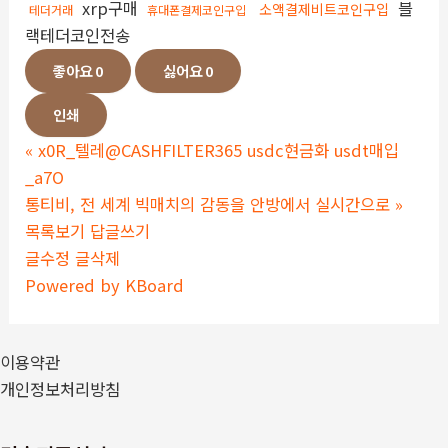
xrp구매
블
소액결제비트코인구입
테더거래
휴대폰결제코인구입
랙테더코인전송
좋아요
0
싫어요
0
인쇄
«
x0R_텔레@CASHFILTER365 usdc현금화 usdt매입
_a7O
통티비, 전 세계 빅매치의 감동을 안방에서 실시간으로
»
목록보기
답글쓰기
글수정
글삭제
Powered by KBoard
이용약관
개인정보처리방침