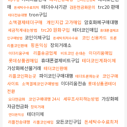
매
테더수사기관
trc20 판매
검돈현금화문의
돈세탁수수료최저
tron구입
테더전송대행
소액결제테더구매
개인지갑 고가매입
암호화폐구매대행
trc20 원화구입
테더코인매입
세금적게내는방법
휴대폰결제코
코인이체구입
코인 신용카드
트론
인구매방법
돈세탁최저수수료
핑돈믹싱
장외거래소
리플코인판매
리플송금업체
이더리움매입
이더리움구매
비트코인 손대손
롯데상품권매입
휴대폰결제비트구입
테더코인계좌이체
가상화폐선물거래
테더코인판매
파이코인구매대행
리플코인파는곳
코인구매
테더트론파는곳
이더리움전송
사이트
롯데상품권테더
소액결제코인구매방법
전환
가상화폐
세무조사피하는방법
코인구매대행 24시
오다현금화
자금현금화
장외거래
테더이체
언더돈믹싱
모든코인구입
돈세탁수수료최저
리플전송대행
리플코인매입