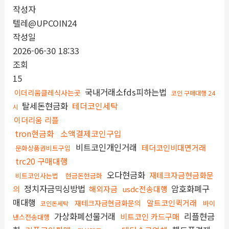
작성자
텔레@UPCOIN24
작성일
2026-06-30 18:33
조회
15
국내거래소fds피하는법
이더리움클레식사는곳
코인 구매대행 24
탈세돈현금화
테더코인세탁
시
이더리움 리플
tron현금화
소액결제코인구입
비트코인개인거래
테더코인비대면거래
문화상품권비트구입
trc20 구매대행
오다현금화
재테크자금현금화문
비트코인사는법
현금돈현금화
정치자금믹싱방법
암호화폐구
의
해외자금
usdc전송대행
매대행
알트코인퀵거래
재테크자금현금화문의
바이
코인돈세탁
가상화폐선물거래
리플현금
비트코인 카드구매
낸스전송대행