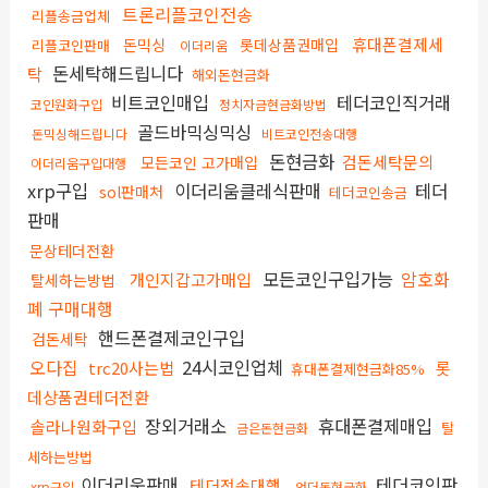
트론리플코인전송
리플송금업체
휴대폰결제세
돈믹싱
롯데상품권매입
리플코인판매
이더리움
돈세탁해드립니다
탁
해외돈현금화
비트코인매입
테더코인직거래
코인원화구입
정치자금현금화방법
골드바믹싱믹싱
돈믹싱해드립니다
비트코인전송대행
돈현금화
검돈세탁문의
모든코인 고가매입
이더리움구입대행
xrp구입
이더리움클레식판매
테더
sol판매처
테더코인송금
판매
문상테더전환
모든코인구입가능
암호화
개인지갑고가매입
탈세하는방법
폐 구매대행
핸드폰결제코인구입
검돈세탁
오다집
24시코인업체
trc20사는법
롯
휴대폰결제현금화85%
데상품권테더전환
장외거래소
휴대폰결제매입
솔라나원화구입
탈
금은돈현금화
세하는방법
이더리움판매
테더코인판
테더전송대행
xrp구입
언더돈현금화