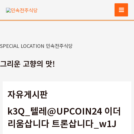
콘
텐
Mai
츠
Men
로
건
너
SPECIAL LOCATION 민속전주식당
뛰
기
그리운 고향의 맛!
자유게시판
k3Q_텔레@UPCOIN24 이더
리움삽니다 트론삽니다_w1J