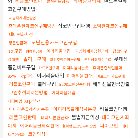
화
리플코인판매
테더송금업체
핸드폰결제
컬쳐랜드91%
코인구매방법
세금적게내는방법
잡코인구입대행
휴대폰결제코인구매방법
소액결제코인구매
태더원화환전
도난신용카드코인구입
핑돈현금화
sol구입
이더리움매입
가상화폐자금현금화
잡코인구
횡령현금화
솔라나구매
롯데상
입대행
코인추적피하는방법
돈믹싱최저수수료
품권비트구입
이더리움사는곳
휴대폰결제현금화
카드코인구매
이더리움매입
이더리움판매
85%
xrp구입
비트코인 카드구매
블테구입
해외선물현금인출
리플코인구매
trc20코인전송대행
코인추적피하는방법
이더리움매입
xrp구매
테더매입
리플코인대행
이더리움클레식사는곳
이더리움클레식사는곳
리플코인판매
불법자금믹싱
테더코인계좌
테더트론현금화
이체
파이코인
이더리움클레식판매
컬쳐랜드코인구매방법
테더
코인믹싱
트론현금화