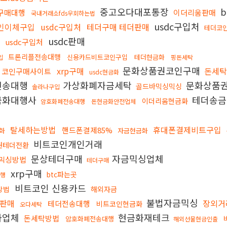
중고오다대포통장
b
구매대행
이더리움판매
국내거래소fds우회하는법
usdc구입처
인이체구입
usdc구입처
테더구매 테더판매
테더코
usdc판매
usdc구입처
트론리플전송대행
신용카드비트코인구입
테더현금화
입
핑돈세탁
문화상품권코인구매
xrp구매
돈세
코인구매사이트
usdc현금화
전송대행
가상화폐자금세탁
문화상품권
골드바믹싱믹싱
솔라나구입
금화대행사
테더송
이더리움현금화
암호화폐전송대행
돈현금화안전업체
탈세하는방법
휴대폰결제비트구입
핸드폰결제85%
금화
자금현금화
비트코인개인거래
권테더전환
문상테더구매
자금믹싱업체
믹싱방법
테더구매
xrp구매
btc파는곳
대행
비트코인 신용카드
방법
해외자금
불법자금믹싱
판매
장외거
테더전송대행
비트코인현금화
오다세탁
화업체
현금화재테크
돈세탁방법
암호화폐전송대행
해외선물현금인출