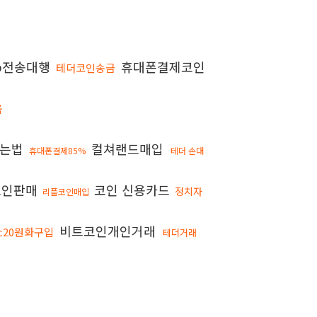
rp전송대행
휴대폰결제코인
테더코인송금
움
하는법
컬쳐랜드매입
휴대폰결제85%
테더 손대
코인판매
코인 신용카드
정치자
리플코인매입
비트코인개인거래
rc20원화구입
테더거래