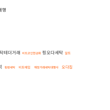
대행
탁테더거래
핑오다세탁
알트
비트코인현금화
적
오다집
비트매입
횡령세탁
재정거래세탁대행사