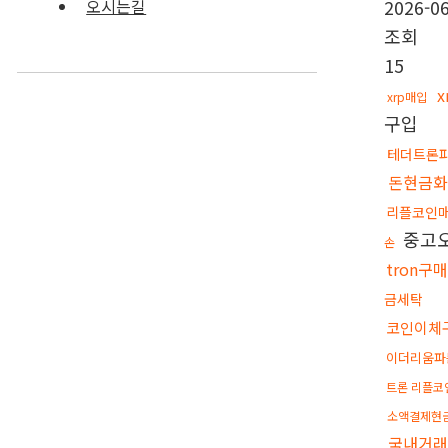
2026-06
오시는길
조회
15
xrp매입
구입
테더트론
돈현금
리플코인
중고
손
tron구
금세탁
코인이체
이더리움파
트론 리플코
소액결제현
국내거래