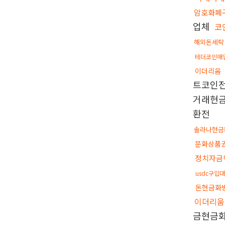
암호화폐
업체
코
해외돈세탁
테더코인매
이더리움
트코인
거래현
환전
솔라나현
문화상품
정치자금
usdc구입
돈현금화
이더리움
금현금