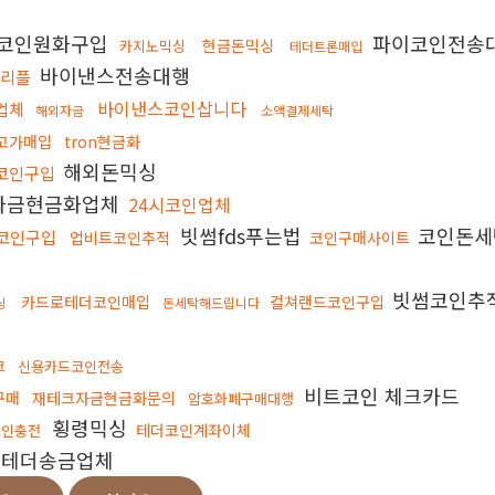
코인원화구입
파이코인전송
현금돈믹싱
카지노믹싱
테더트론매입
바이낸스전송대행
 리플
바이낸스코인삽니다
업체
해외자금
소액결제세탁
고가매입
tron현금화
해외돈믹싱
코인구입
자금현금화업체
24시코인업체
빗썸fds푸는법
코인돈세
코인구입
업비트코인추적
코인구매사이트
빗썸코인추
카드로테더코인매입
컬쳐랜드코인구입
싱
돈세탁해드립니다
크
신용카드코인전송
비트코인 체크카드
구매
재테크자금현금화문의
암호화폐구매대행
횡령믹싱
테더코인계좌이체
코인충전
테더송금업체