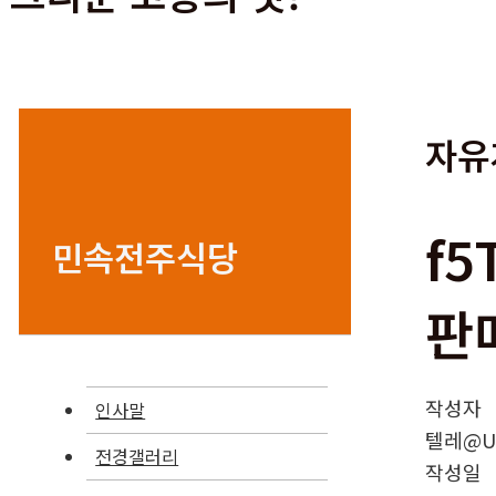
자유
f
민속전주식당
판
작성자
인사말
텔레@UP
전경갤러리
작성일