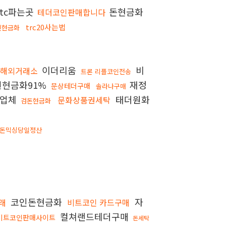
tc파는곳
돈현금화
테더코인판매합니다
trc20사는법
인현금화
이더리움
비
탁해외거래소
트론 리플코인전송
현금화91%
재정
문상테더구매
솔라나구매
금업체
태더원화
문화상품권세탁
검돈현금화
돈믹싱당일정산
코인돈현금화
자
래
비트코인 카드구매
컬쳐랜드테더구매
비트코인판매사이트
돈세탁