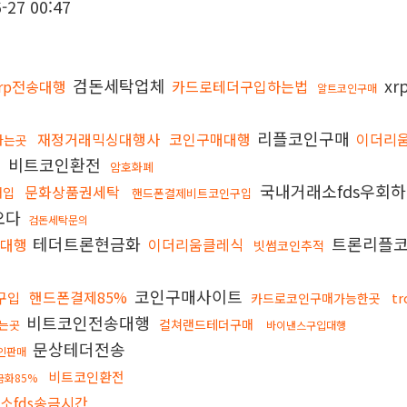
-27 00:47
검돈세탁업체
x
xrp전송대행
카드로테더구입하는법
알트코인구매
리플코인구매
재정거래믹싱대행사
코인구매대행
이더리
파는곳
비트코인환전
화
암호화폐
국내거래소fds우회
문화상품권세탁
매입
핸드폰결제비트코인구입
오다
검돈세탁문의
테더트론현금화
트론리플
매대행
이더리움클레식
빗썸코인추적
코인구매사이트
핸드폰결제85%
구입
t
카드로코인구매가능한곳
비트코인전송대행
컬쳐랜드테더구매
는곳
바이낸스구입대행
문상테더전송
인판매
비트코인환전
금화85%
소fds송금시간