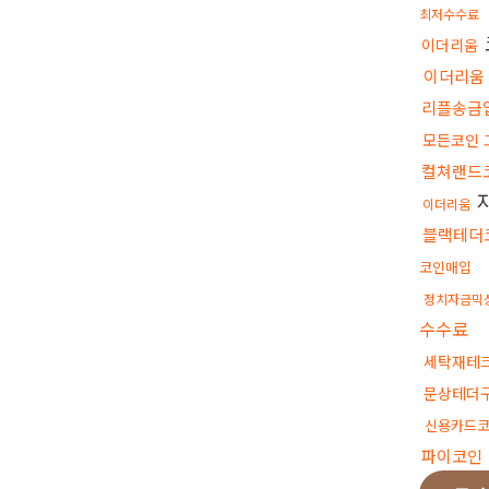
최저수수료
이더리움
이더리움
리플송금
모든코인 
컬쳐랜드
이더리움
블랙테더
코인매입
정치자금믹
수수료
세탁재테
문상테더
신용카드
파이코인