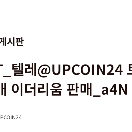
게시판
5T_텔레@UPCOIN24
매 이더리움 판매_a4N
COIN24