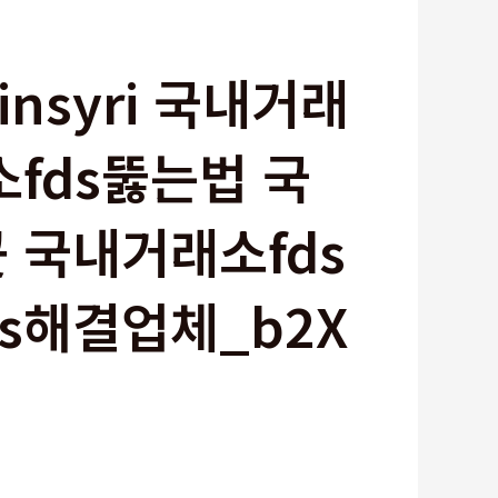
insyri 국내거래
fds뚫는법 국
 국내거래소fds
s해결업체_b2X