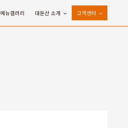
메뉴갤러리
대둔산 소개
고객센터