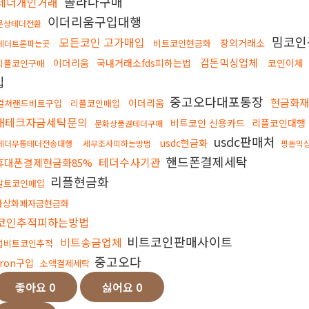
솔라나구매
테더개인거래
이더리움구입대행
문상테더전환
밈코인
모든코인 고가매입
장외거래소
비트코인현금화
테더트론파는곳
검돈믹싱업체
이더리움
국내거래소fds피하는법
코인이체
리플코인구매
입
중고오다대포통장
현금화재
이더리움
컬쳐랜드비트구입
리플코인매입
재테크자금세탁문의
비트코인 신용카드
리플코인대행
문화상품권테더구매
usdc판매처
usdc현금화
테더무통테더전송대행
세무조사피하는방법
핑돈믹
핸드폰결제세탁
테더수사기관
휴대폰결제현금화85%
리플현금화
알트코인매입
가상화폐자금현금화
코인추적피하는방법
비트코인판매사이트
비트송금업체
업비트코인추적
중고오다
tron구입
소액결제세탁
좋아요
0
싫어요
0