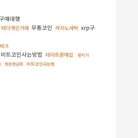
구매대행
무통코인
xrp구
테더개인거래
카지노세탁
테크
비트코인사는방법
테더트론매입
환치기
비트코인사는법
핑돈현금화
싱