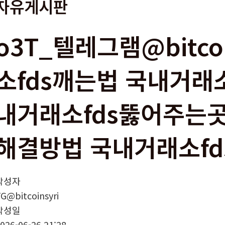
자유게시판
o3T_텔레그램@bitco
소fds깨는법 국내거래소
내거래소fds뚫어주는곳
해결방법 국내거래소fd
작성자
G@bitcoinsyri
작성일
026-06-26 21:28