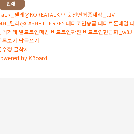
인쇄
a1R_텔레@KOREATALK77 운전면허증제작_t1V
t4H_텔레@CASHFILTER365 테더코인송금 테더트론
인퀵거래 알트코인매입 비트코인환전 비트코인현금화_w3J
목록보기
답글쓰기
글수정
글삭제
owered by KBoard