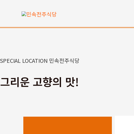
콘
텐
츠
로
건
너
뛰
SPECIAL LOCATION 민속전주식당
기
그리운 고향의 맛!