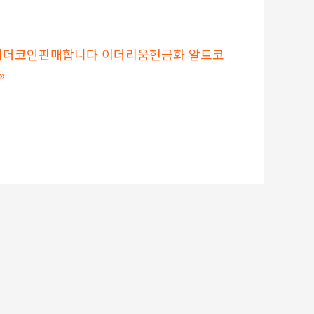
매입 테더코인판매합니다 이더리움현금화 알트코
»