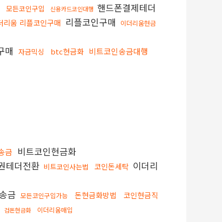
핸드폰결제테더
모든코인구입
신용카드코인대행
리플코인구매
더리움 리플코인구매
이더리움현금
구매
비트코인송금대행
btc현금화
자금믹싱
비트코인현금화
송금
권테더전환
이더리
코인돈세탁
비트코인사는법
송금
돈현금화방법
코인현금직
모든코인구입가능
간
이더리움매입
검돈현금화