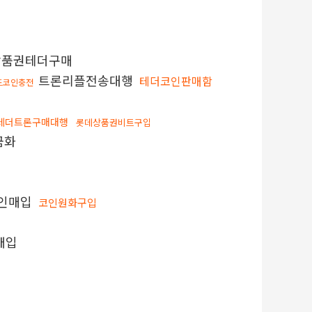
품권테더구매
트론리플전송대행
테더코인판매함
드코인충전
테더트론구매대행
롯데상품권비트구입
금화
인매입
코인원화구입
매입