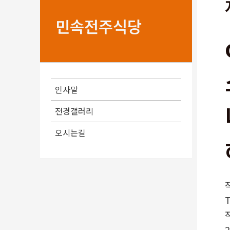
민속전주식당
인사말
전경갤러리
오시는길
T
2