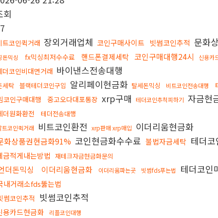
조회
7
장외거래업체
문화상
코인구매사이트
빗썸코인추적
비트코인퀵거래
코인구매대행24시
핸드폰결제세탁
fx믹싱최저수수료
핑돈믹싱
신용카
바이낸스전송대행
테더코인비대면거래
알리페이현금화
돈세탁
블랙테더코인구입
탈세돈믹싱
비트코인전송대행
xrp구매
자금현
밈코인구매대행
중고오다대포통장
테더코인추척피하기
테더원화환전
테더전송대행
비트코인환전
이더리움현금화
알트코인퀵거래
xrp판매 xrp매입
코인현금화수수료
테더코
문화상품권현금화91%
불법자금세탁
세금적게내는방법
재테크자금현금화문의
테더코인
언더돈믹싱
이더리움현금화
이더리움파는곳
빗썸fds푸는법
국내거래소fds뚫는법
빗썸코인추적
빗썸코인추적
신용카드현금화
리플코인대행