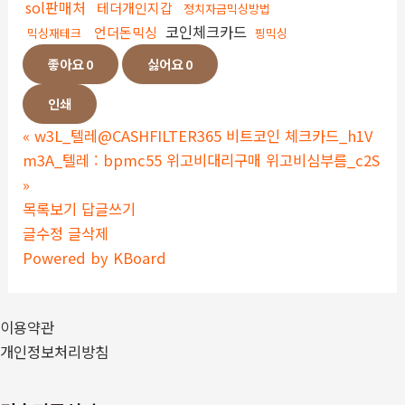
sol판매처
테더개인지갑
정치자금믹싱방법
코인체크카드
언더돈믹싱
믹싱재테크
핑믹싱
좋아요
0
싫어요
0
인쇄
«
w3L_텔레@CASHFILTER365 비트코인 체크카드_h1V
m3A_텔레 : bpmc55 위고비대리구매 위고비심부름_c2S
»
목록보기
답글쓰기
글수정
글삭제
Powered by KBoard
이용약관
개인정보처리방침