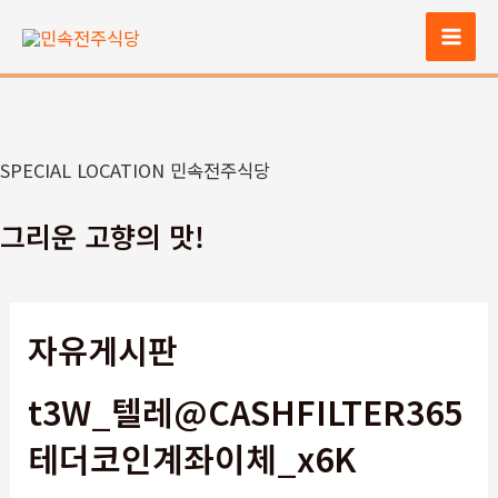
콘
텐
Mai
츠
Men
로
건
너
SPECIAL LOCATION 민속전주식당
뛰
기
그리운 고향의 맛!
자유게시판
t3W_텔레@CASHFILTER365
테더코인계좌이체_x6K