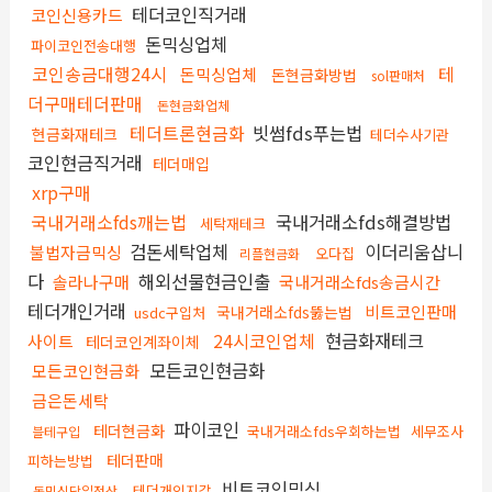
테더코인직거래
코인신용카드
돈믹싱업체
파이코인전송대행
코인송금대행24시
테
돈믹싱업체
돈현금화방법
sol판매처
더구매테더판매
돈현금화업체
테더트론현금화
빗썸fds푸는법
현금화재테크
테더수사기관
코인현금직거래
테더매입
xrp구매
국내거래소fds깨는법
국내거래소fds해결방법
세탁재테크
검돈세탁업체
이더리움삽니
불법자금믹싱
오다집
리플현금화
다
해외선물현금인출
솔라나구매
국내거래소fds송금시간
테더개인거래
비트코인판매
국내거래소fds뚫는법
usdc구입처
24시코인업체
현금화재테크
사이트
테더코인계좌이체
모든코인현금화
모든코인현금화
금은돈세탁
파이코인
테더현금화
국내거래소fds우회하는법
세무조사
블테구입
테더판매
피하는방법
비트코인믹싱
테더개인지갑
돈믹싱당일정산