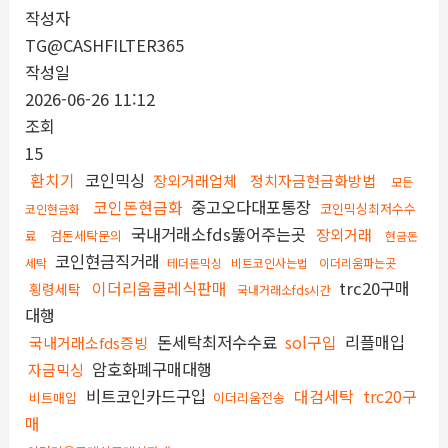
작성자
TG@CASHFILTER365
작성일
2026-06-26 11:12
조회
15
환치기
코인믹싱
장외거래업체
정치자금현금화방법
모든
코인돈현금화
중고오다대포통장
코인믹싱최저수수
코인현금화
국내거래소fds뚫어주는곳
장외거래
료
검돈세탁문의
현금돈
코인현금직거래
세탁
테더돈믹싱
비트코인사는법
이더리움파는곳
이더리움클레식판매
trc20구매
횡령세탁
국내거래소fds시간
대행
돈세탁최저수수료
sol구입
리플매입
국내거래소fds증빙
암호화폐구매대행
자금믹싱
비트코인카드구입
대검세탁
trc20구
비트매입
이더리움전송
매