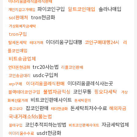
이더리움클레식클레식판매
파이코인구입
알트코인매입
솔라나매입
개인지갑고가매입
tron현금화
sol판매처
가상화폐자금세탁
tron구입
이더리움구입대행
코인구매대행24시
리
탈세돈세탁
테더거래
플코인매입
비트송금업체
trc20사는법
언더돈현금화
리플코인판매
usdc구입처
코인송금대리
이더리움클레식사는곳
이더리움클레식판매
xrp구매
불법자금믹싱
코인무통
핑오다세탁
블랙테더코인구입
가상
비트코인판매사이트
화폐선물거래
돈세탁문의
잡코인판매
돈세탁최저수수료
해외자금
중고오다
테더현금화
국내거래소fds뚫는법
코인추적피하는방법
자금세탁업체
블테구입
비트코인판매사이트
usdt현금화
이더리움수수료