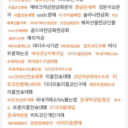
재테크자금현금화문의
현금돈세탁
검돈믹싱문
리플코인판매
의
usdc판매
솔라나현금화
이더리움매입
리플전송대행
가상
해외선물현금인출
화폐선물거래
국내거래소fds증빙
돈현금화문의
골드바현금화현금화
tron구매대행
해외자금
솔라나구매
테더수사기관
테더
알트코인구매
테더트론파는곳
테더돈현금화
트론파는곳
테더코인이체구입
이더리움현금화
국내거래소fds
바이낸스구입대행
우회하는법
국내거래소fds뚫는법
fx믹싱최저수수료
리플전송대행
비
trc20코인전송대행
코인믹싱최저수수료
트코인판매사이트
이더리움리플코인구매
테더트론파는곳
리플전송대행
국내거래소fds뚫는법
돈세탁당일정산
비트코인퀵거래
핑믹
트론리플전송대행
이더리움매입
싱
비트코인개인거래
돈세탁방법
이더리움판매
돈현금화문의
태더원화환전