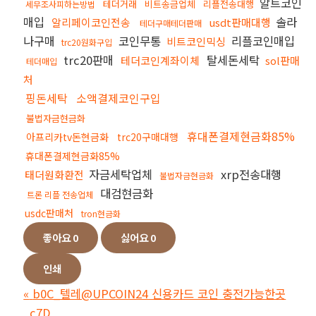
알트코인
테더거래
비트송금업체
리플전송대행
세무조사피하는방법
매입
솔라
알리페이코인전송
usdt판매대행
테더구매테더판매
나구매
코인무통
리플코인매입
비트코인믹싱
trc20원화구입
trc20판매
탈세돈세탁
테더코인계좌이체
sol판매
테더매입
처
핑돈세탁
소액결제코인구입
불법자금현금화
휴대폰결제현금화85%
아프리카tv돈현금화
trc20구매대행
휴대폰결제현금화85%
자금세탁업체
xrp전송대행
태더원화환전
불법자금현금화
대검현금화
트론 리플 전송업체
usdc판매처
tron현금화
좋아요
0
싫어요
0
인쇄
«
b0C_텔레@UPCOIN24 신용카드 코인 충전가능한곳
_c7D