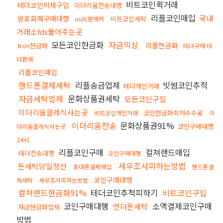
비트코인퀵거래
테더코인이체구입
이더리움전송대행
리플코인매입
국내
암호화폐구매대행
비트코인세탁
usdc판매처
거래소fds뚫어주는곳
모든코인현금화
자금믹싱
리플현금화
tron현금화
테더구매 테
더판매
리플코인매입
핸드폰결제세탁
리플송금업체
빗썸코인추적
테더개인거래
자금세탁업체
문화상품권세탁
모든코인구입
이더리움클레식사는곳
코인현금화최저수수료
비트코인개인거래
이
이더리움전송
문화상품권91%
코인구매대행
더리움클레식사는곳
24시
리플코인구매
컬쳐랜드매입
테더전송대행
코인구매대행
세무조사피하는방법
돈세탁당일정산
휴대폰결제매입
핸드폰결
코인구매대행
제세탁
세무조사피하는방법
컬쳐랜드현금화91%
테더코인추척피하기
비트코인구입
코인구매대행
소액결제코인구매
언더돈세탁
자금현금화업체
방법