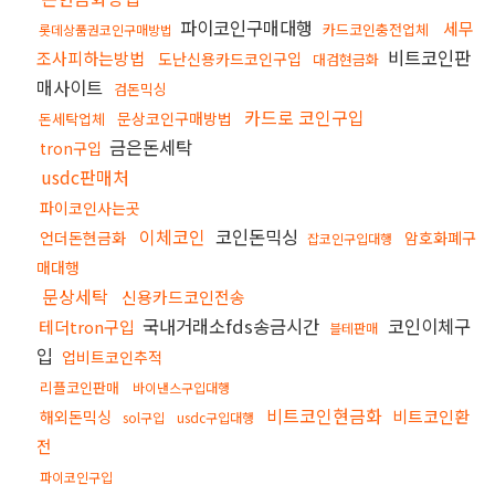
파이코인구매대행
세무
카드코인충전업체
롯데상품권코인구매방법
비트코인판
조사피하는방법
도난신용카드코인구입
대검현금화
매사이트
검돈믹싱
카드로 코인구입
문상코인구매방법
돈세탁업체
금은돈세탁
tron구입
usdc판매처
파이코인사는곳
이체코인
코인돈믹싱
언더돈현금화
암호화폐구
잡코인구입대행
매대행
문상세탁
신용카드코인전송
국내거래소fds송금시간
코인이체구
테더tron구입
블테판매
입
업비트코인추적
리플코인판매
바이낸스구입대행
비트코인현금화
비트코인환
해외돈믹싱
sol구입
usdc구입대행
전
파이코인구입