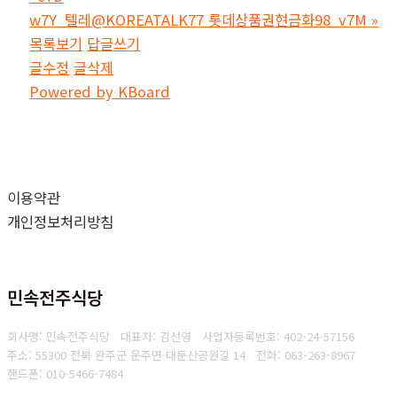
w7Y_텔레@KOREATALK77 롯데상품권현금화98_v7M
»
목록보기
답글쓰기
글수정
글삭제
Powered by KBoard
이용약관
개인정보처리방침
민속전주식당
회사명: 민속전주식당 대표자: 김선영
사업자등록번호: 402-24-57156
주소: 55300 전북 완주군 운주면 대둔산공원길 14
전화: 063-263-8967
핸드폰: 010-5466-7484