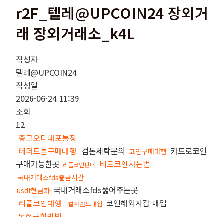
r2F_텔레@UPCOIN24 장외거
래 장외거래소_k4L
작성자
텔레@UPCOIN24
작성일
2026-06-24 11:39
조회
12
중고오다대포통장
테더트론구매대행
검돈세탁문의
카드로코인
코인구매대행
구매가능한곳
비트코인사는법
리플코인판매
국내거래소fds출금시간
국내거래소fds뚫어주는곳
usdt현금화
리플코인대행
코인해외지갑 매입
컬쳐랜드매입
돈현금화방법