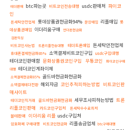
btc파는곳
usdc판매처
파이코
비트코인전송대행
테더판매
인
롯데상품권현금화94%
리플매입
롯
돈세탁안전업체
문상매입
이더리움구매
데상품권매입
언더돈현금화
검돈믹싱
돈세탁안전업체
테더트론매입
비트코인사는법
트론리플전송대행
소액결제비트코인구입
usdc구입대행
휴대폰결제현금화85%
테더코인판매함
문화상품권코인구입
무통코인
파이코인구매
테더코인계좌이체
대행
골드바현금화현금화
소액결제현금화85%
해외자금
코인추적피하는방법
비트코인판
소액결제테더전환
매사이트
세무조사피하는방법
트론
골드바현금화현금화
테더코인직거래
리플코인판매
카드코인구입처
돈세탁수수료최저
이더리움 리플
usdc구입처
블테판매
리플송금업체
암호화폐 구매대행
비트코인현금화
btc구매대행