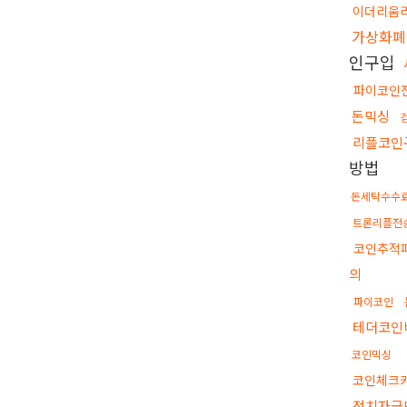
이더리움
가상화폐
인구입
파이코인
돈믹싱
리플코인
방법
돈세탁수수
트론리플전
코인추적
의
파이코인
테더코인
코인믹싱
코인체크
정치자금