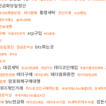
현금화당일정산
횡령세탁
소fds해결방법
테더판매
코인이체
xrp매입
해외거래소
솔라나판매
전송대행
xrp구입
구매
빗썸코인추적
테더판매
입
btc파는곳
당일정산
현금돈믹싱
더판매
핑믹싱
는곳
대검세탁
테더코인매입
핑오다현금화
자금믹싱
트론리플코인판매
화
테더구매
태더원화환전
검돈현금화
테더돈세탁
정치자금현금화
암호화폐구매대행
업체
테더개인거래
카드로코인구매하는법
돈세탁
국내거래소fds해결방법
금돈믹싱
국내거래소fds출금시간
btc현금화
검돈
fx세탁최저수수료
판매
테더수사기관
테더코인매입