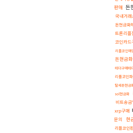
돈
판매
국내거래
돈현금화
트론리플
코인카드
리플코인매
돈현금화
테더구매테
리플코인파
탈세돈현금
sol현금화
비트송금
xrp구매
현
문의
리플코인