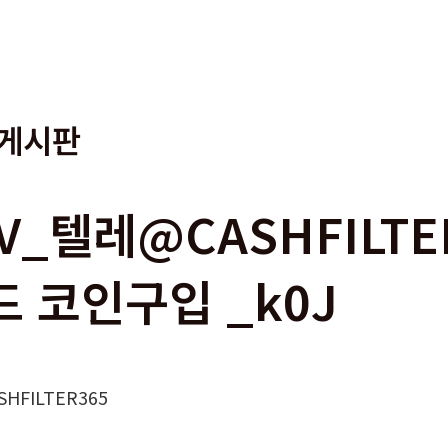
게시판
2V_텔레@CASHFILT
드 코인구입 _k0J
SHFILTER365