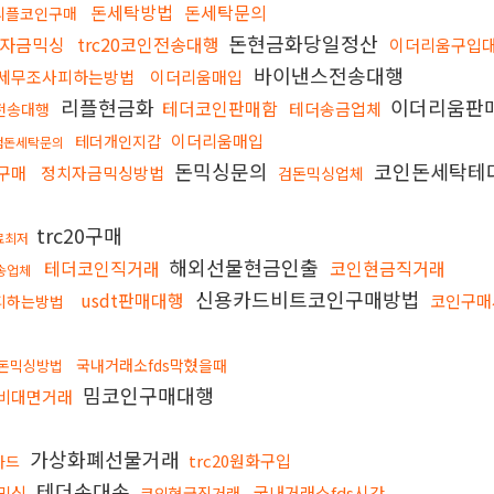
돈세탁방법
돈세탁문의
리플코인구매
돈현금화당일정산
자금믹싱
trc20코인전송대행
이더리움구입
바이낸스전송대행
세무조사피하는방법
이더리움매입
리플현금화
이더리움판
테더코인판매함
테더송금업체
전송대행
이더리움매입
테더개인지갑
검돈세탁문의
돈믹싱문의
코인돈세탁테
구매
정치자금믹싱방법
검돈믹싱업체
trc20구매
료최저
해외선물현금인출
테더코인직거래
코인현금직거래
송업체
신용카드비트코인구매방법
usdt판매대행
코인구매
피하는방법
국내거래소fds막혔을때
돈믹싱방법
밈코인구매대행
비대면거래
가상화폐선물거래
trc20원화구입
카드
테더손대손
믹싱
국내거래소fds시간
코인현금직거래