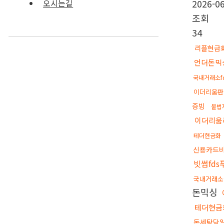
2026-06
오시는길
조회
34
리플현금
언더돈믹
국내거래소f
이더리움판
증빙
불법
이더리움
테더현금화
신용카드
빗썸fd
국내거래소
돈믹싱
테더현금
돈세탁당