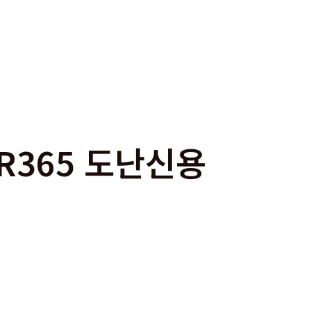
ER365 도난신용