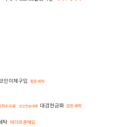
코인이체구입
핑돈세탁
대검현금화
검돈세탁
최저수수료
코인전송대행
세탁
테더트론매입