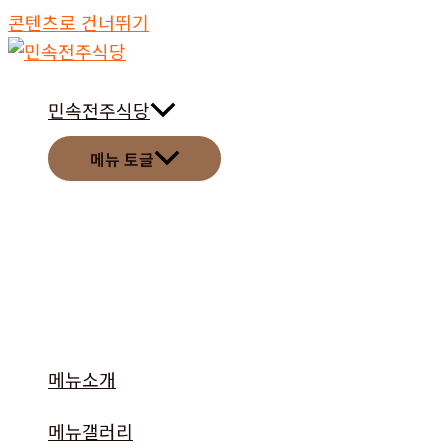
콘텐츠로 건너뛰기
민속전주식당
메뉴 토글
메뉴소개
메뉴갤러리