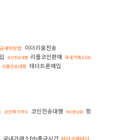
이더리움전송
금세탁방법
구입
리플코인판매
국내거래소fds
코인전송대행
화
테더트론매입
리플전송대행
코인전송대행
핑
코인체크카드
입
테더현금화
국내거래소fds출금시간
테더구매테더
체