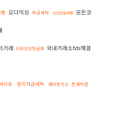
오다믹싱
모든코
대행
자금세탁
코인전송대행
매
더거래
국내거래소fds해결
비트코인현금화
정치자금세탁
사이트
돈세탁문
해외돈믹싱