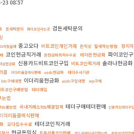
-23 08:57
검돈세탁문의
화
돈세탁문의
파이코인사는곳
싱
중고오다
비트코인개인거래
정치자
돈믹싱
탈세하는방법
ds막혔을때
코인현금직거래
파이코인
테더돈현금화
매
돈현금화최저수수료
신용카드비트코인구입
솔라나현금
비트코인퀵거래
자금현금화
리플
usdc현금화
테더수사기관
이더리움클레식판매
이더리움현금화
btc구매대행
usdc구입대행
xrp구매
비트코인구매방법
테더매입
s푸는법
테더구매테더판매
국내거래소fds해결업체
fds뚫는법
신용카드테더구
이더리움클레식판매
테더코인직거래
화
오다집수수료
현금돈믹싱
일정산
트론리플코인판매
카드로테더구입하는법
돈믹싱안전업