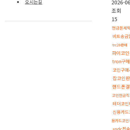
2026-06
오시는길
조회
15
현금돈세
비트송금
trc20판매
파이코인
tron구
코인구매
잡코인
핸드폰결
코인현금직
테더코인
신용카드
용카드코인
usdc전