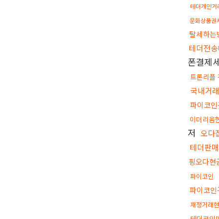
테더개인거
문화상품권
탈세하는
테더전송
폰결제
트론리플
국내거래
파이코인
이더리움
저
오다
테더판
핑오다현
파이코인
파이코인
재정거래
테더코인