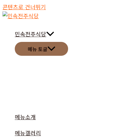
콘텐츠로 건너뛰기
민속전주식당
메뉴 토글
메뉴소개
메뉴갤러리