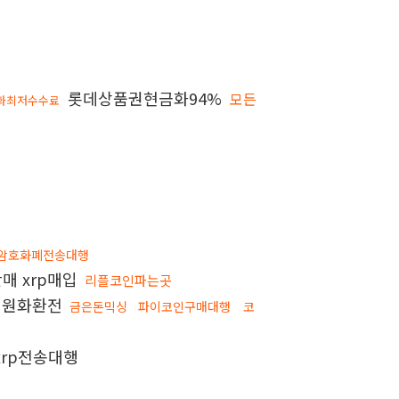
롯데상품권현금화94%
모든
금화최저수수료
암호화폐전송대행
판매 xrp매입
리플코인파는곳
더원화환전
금은돈믹싱
파이코인구매대행
코
xrp전송대행