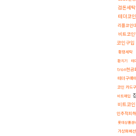
검돈세탁
테더코
리플코인
비트코인
코인구입
횡령세탁
환치기
테
tron현금
테더구매
코인 카드
비트매입
비트코
인추적피
롯데상품권
가상화폐