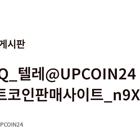
게시판
1Q_텔레@UPCOIN2
트코인판매사이트_n9
COIN24