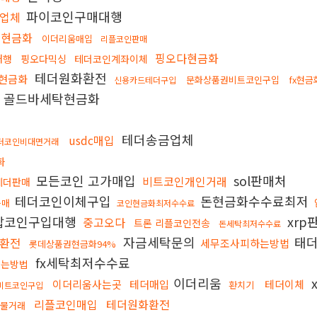
파이코인구매대행
업체
인현금화
이더리움매입
리플코인판매
핑오다현금화
대행
핑오다믹싱
테더코인계좌이체
테더원화환전
현금화
문화상품권비트코인구입
fx현
신용카드테더구입
골드바세탁현금화
테더송금업체
usdc매입
더코인비대면거래
화
모든코인 고가매입
sol판매처
비트코인개인거래
테더판매
테더코인이체구입
돈현금화수수료최저
구매
코인현금화최저수수료
잡코인구입대행
xrp
중고오다
트론 리플코인전송
돈세탁최저수수료
자금세탁문의
태
인환전
세무조사피하는방법
롯데상품권현금화94%
fx세탁최저수수료
하는방법
이더리움
이더리움사는곳
테더매입
테더이체
환치기
비트코인구입
리플코인매입
테더원화환전
선물거래