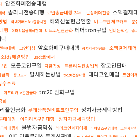
암호화폐전송대행
래
솔라나전송대행
소액결제
코인송금대행 24시
문상테더전송
세탁
해외선물현금인출
방법
비트코인 체크카드
문
국내거래소fds출금시간
테더tron구입
대행
비트코인현금화
언더돈믹싱
중
이더리움클레식판매
세탁
암호화폐구매대행
소액결제테더
 전송대행
코인믹싱
정치자금현금화
소fds해결방법
usdc판매처
모든코인구입
잡코인판매
구입
트론리플전송업체
자금믹싱
탈세하는방법
테더코인매입
현금화
코인이
중고오다
trc20전송대행
집수수료
trc20 원화구입
매
아프리카tv돈현금화
금화
리플현금화
정치자금세탁방법
롯데상품권비트코인구입
정치자금세탁방법
구매대행
이더리움구입대행
불법자금믹싱
테더코인계좌이체
현금화대행사
바이낸스구입대행
코인세탁
이더리움클레식클레식판매
매입
코인구매대행 24시
비트코인환전
리