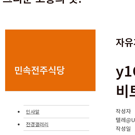
자유
y
민속전주식당
비
작성자
인사말
텔레@UP
전경갤러리
작성일