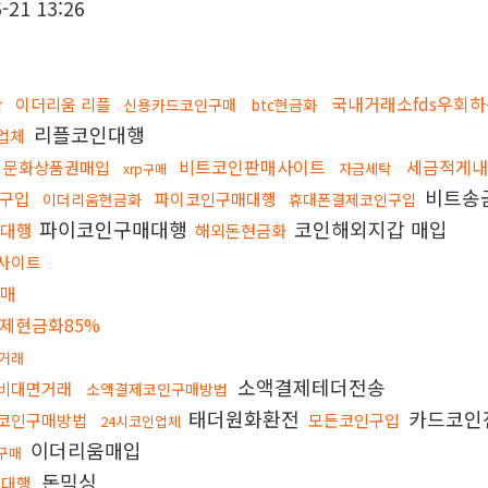
-21 13:26
국내거래소fds우회
이더리움 리플
탁
신용카드코인구매
btc현금화
리플코인대행
업체
비트코인판매사이트
세금적게
문화상품권매입
자금세탁
xrp구매
비트송
구입
파이코인구매대행
이더리움현금화
휴대폰결제코인구입
파이코인구매대행
코인해외지갑 매입
매대행
해외돈현금화
사이트
판매
제현금화85%
거래
소액결제테더전송
비대면거래
소액결제코인구매방법
태더원화환전
카드코인
코인구매방법
모든코인구입
24시코인업체
이더리움매입
구매
돈믹싱
송대행