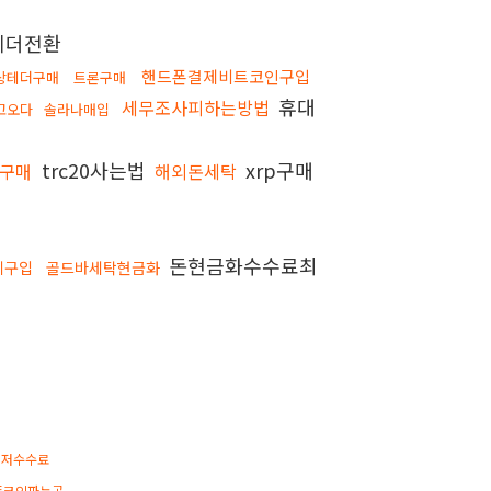
테더전환
핸드폰결제비트코인구입
상테더구매
트론구매
휴대
세무조사피하는방법
고오다
솔라나매입
trc20사는법
xrp구매
구매
해외돈세탁
돈현금화수수료최
체구입
골드바세탁현금화
최저수수료
플코인파는곳