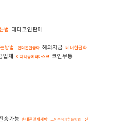
테더코인판매
하는법
해외자금
내는방법
테더현금화
언더돈현금화
금업체
코인무통
이더리움메타마스크
전송가능
휴대폰결제세탁
신
코인추적피하는방법