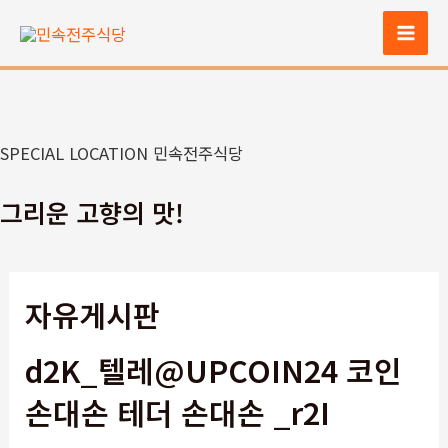
콘
텐
Mai
츠
Men
로
건
너
SPECIAL LOCATION 민속전주식당
뛰
기
그리운 고향의 맛!
자유게시판
d2K_텔레@UPCOIN24 코인
손대손 테더 손대손 _r2I