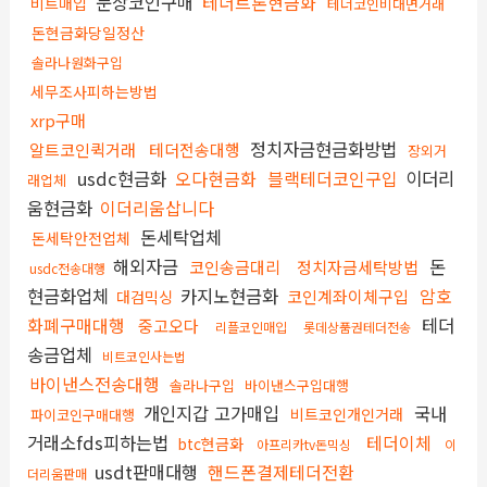
문상코인구매
테더트론현금화
비트매입
테더코인비대면거래
돈현금화당일정산
솔라나원화구입
세무조사피하는방법
xrp구매
정치자금현금화방법
알트코인퀵거래
테더전송대행
장외거
usdc현금화
오다현금화
블랙테더코인구입
이더리
래업체
움현금화
이더리움삽니다
돈세탁업체
돈세탁안전업체
해외자금
돈
코인송금대리
정치자금세탁방법
usdc전송대행
현금화업체
카지노현금화
암호
코인계좌이체구입
대검믹싱
화폐구매대행
테더
중고오다
리플코인매입
롯데상품권테더전송
송금업체
비트코인사는법
바이낸스전송대행
솔라나구입
바이낸스구입대행
개인지갑 고가매입
국내
비트코인개인거래
파이코인구매대행
거래소fds피하는법
테더이체
btc현금화
아프리카tv돈믹싱
이
usdt판매대행
핸드폰결제테더전환
더리움판매