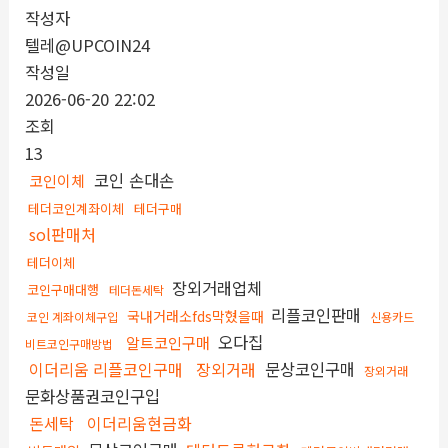
작성자
텔레@UPCOIN24
작성일
2026-06-20 22:02
조회
13
코인 손대손
코인이체
테더코인계좌이체
테더구매
sol판매처
테더이체
장외거래업체
코인구매대행
테더돈세탁
리플코인판매
국내거래소fds막혔을때
코인 계좌이체구입
신용카드
오다집
알트코인구매
비트코인구매방법
이더리움 리플코인구매
장외거래
문상코인구매
장외거래
문화상품권코인구입
돈세탁
이더리움현금화