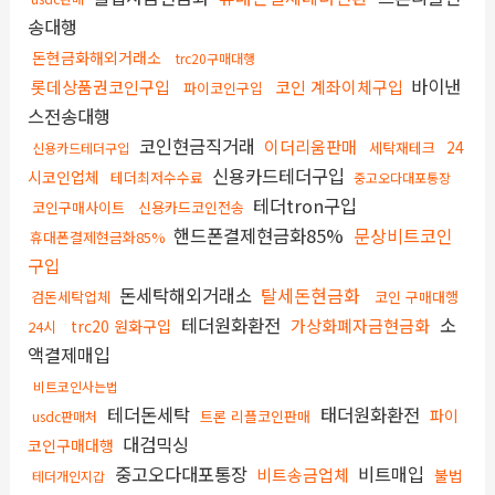
송대행
돈현금화해외거래소
trc20구매대행
바이낸
롯데상품권코인구입
코인 계좌이체구입
파이코인구입
스전송대행
코인현금직거래
이더리움판매
24
세탁재테크
신용카드테더구입
신용카드테더구입
시코인업체
테더최저수수료
중고오다대포통장
테더tron구입
코인구매사이트
신용카드코인전송
핸드폰결제현금화85%
문상비트코인
휴대폰결제현금화85%
구입
돈세탁해외거래소
탈세돈현금화
검돈세탁업체
코인 구매대행
테더원화환전
소
가상화폐자금현금화
trc20 원화구입
24시
액결제매입
비트코인사는법
테더돈세탁
태더원화환전
파이
트론 리플코인판매
usdc판매처
대검믹싱
코인구매대행
중고오다대포통장
비트매입
비트송금업체
불법
테더개인지갑