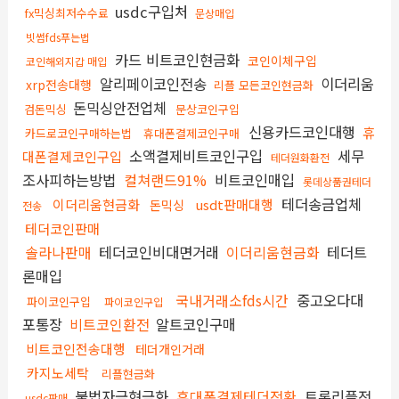
usdc구입처
fx믹싱최저수수료
문상매입
빗썸fds푸는법
카드 비트코인현금화
코인이체구입
코인해외지갑 매입
알리페이코인전송
이더리움
xrp전송대행
리플 모든코인현금화
돈믹싱안전업체
검돈믹싱
문상코인구입
신용카드코인대행
휴
카드로코인구매하는법
휴대폰결제코인구매
소액결제비트코인구입
세무
대폰결제코인구입
테더원화환전
조사피하는방법
컬쳐랜드91%
비트코인매입
롯데상품권테더
테더송금업체
이더리움현금화
usdt판매대행
돈믹싱
전송
테더코인판매
솔라나판매
테더코인비대면거래
이더리움현금화
테더트
론매입
국내거래소fds시간
중고오다대
파이코인구입
파이코인구입
포통장
비트코인환전
알트코인구매
비트코인전송대행
테더개인거래
카지노세탁
리플현금화
불법자금현금화
휴대폰결제테더전환
트론리플전
usdc판매