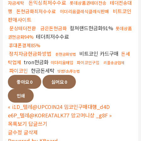
돈믹싱최저수수료
테더전송대
자금세탁
롯데상품권테더전송
비트코인
행
돈현금화최저수수료
이더리움클레식클레식판매
판매사이트
컬쳐랜드현금화91%
문상테더전환
금은돈현금화
롯데상품
테더최저수수료
권현금화94%
휴대폰결제85%
정치자금현금화방법
비트코인 카드구매
돈세
돈현금화방법
tron현금화
탁업체
이더리움매입
파이코인구입
리플송금업체
파이코인
현금돈세탁
빗썸fds푸는법
좋아요
0
싫어요
0
인쇄
«
i1D_텔레@UPCOIN24 밈코인구매대행_d4D
e6P_텔레@KOREATALK77 망고머니상 _g8F
»
목록보기
답글쓰기
글수정
글삭제
Powered by KBoard