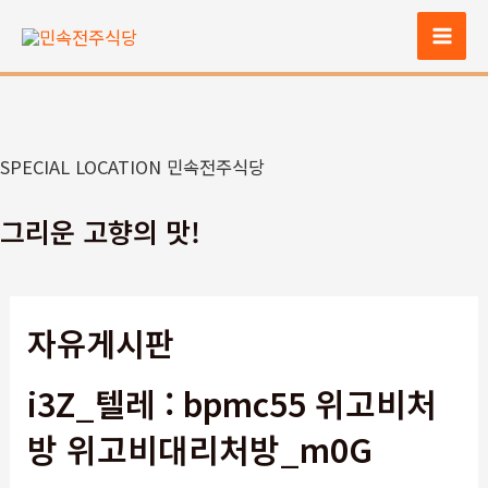
콘
텐
Mai
츠
Men
로
건
너
SPECIAL LOCATION 민속전주식당
뛰
기
그리운 고향의 맛!
자유게시판
i3Z_텔레 : bpmc55 위고비처
방 위고비대리처방_m0G