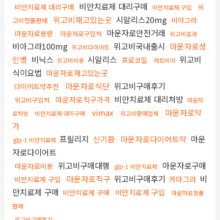
비만치료제 대리구매
비만치료제 대리구매
위
비만치료제 구입
위고비재고있는곳
시알리스20mg
비아그라
고비정품판매
마운자로안전거래
마운자로용량
마운자로구입처
위고비효과
비아그라100mg
위고비국내출시
마운자로성
위고비다이어트
인병
비닉스
시알리스
위고비
프로코밀
위고비비용
레트비아
식이요법
마운자로재고있는곳
마운자로식단
위고비구매후기
다이어트약추천
비만치료제 대리처방
마운자로직구가격
위고비구입처
마운자
vimax
마운자로약
로처방
비만치료제 대리구매
위고비판매업체
가
프릴리지
신기환
마운자로다이어트약
마운
glp-1 비만치료제
자로다이어트
위고비구매대행
마운자로구매
마운자로비용
glp-1 비만치료제
마운자로직구
위고비구매후기
비
카마그라
비만치료제 구입
만치료제 구매
비만치료제 구입
비만치료제 구매
마운자로정품
판매
위고비구매후기