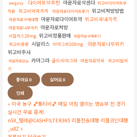
다이어트약추천
마운자로삭센다
wegovy
위고비다이어트부
위고비처방방법
위고비약국가격
작용
마운자로다이어트후기
마운자로다이어트약
위고비국내가격
마운자로구매대행
마운자로처방
마운자로나무위키
위고비정품판매
시알리스20mg
마운자로구매후기
시알리스
마운자로나무위키
위고비용량
비아그라100mg
위고비주사
카마그라
골드비아그라
마운자로약국
위고비달리
마운자로당뇨
기
좋아요
0
싫어요
0
인쇄
«
미국 농구 🏀통티비🏀 매일 아침 열리는 명승부 전 경기
실시간 무료 중계!
n5X_텔레@CASHFILTER365 리플전송대행 리플코인대행
_u8Z
»
목록보기
답글쓰기