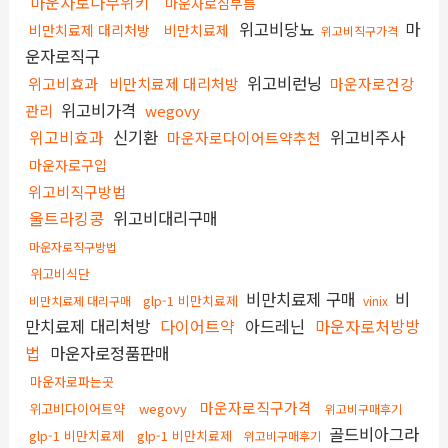
마운자로나무위키
마운자로심부름
위고비당뇨
마
비만치료제 대리처방
비만치료제
위고비직구가격
운자로직구
위고비런닝
위고비효과
비만치료제 대리처방
마운자로건강
위고비가격
관리
wegovy
위고비효과
신기환
위고비주사
마운자로다이어트약추천
마운자로구입
위고비직구방법
울트라킹콩
위고비대리구매
마운자로직구방법
위고비식단
비만치료제 구매
비
glp-1 비만치료제
비만치료제 대리구매
vinix
만치료제 대리처방
다이어트약
아드레닌
마운자로처방방
법
마운자로정품판매
마운자로파는곳
마운자로직구가격
위고비다이어트약
wegovy
위고비구매후기
골드비아그라
glp-1 비만치료제
glp-1 비만치료제
위고비구매후기