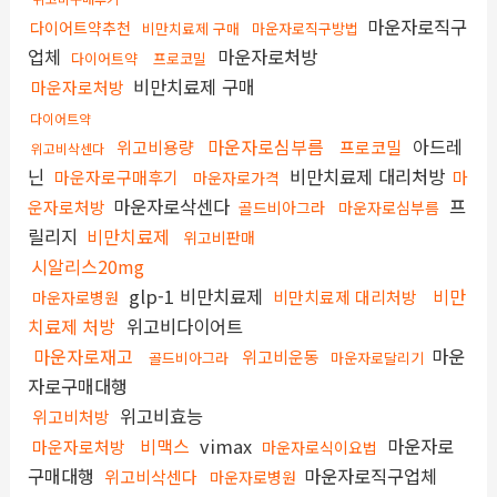
마운자로직구
다이어트약추천
비만치료제 구매
마운자로직구방법
업체
마운자로처방
다이어트약
프로코밀
비만치료제 구매
마운자로처방
다이어트약
마운자로심부름
아드레
위고비용량
프로코밀
위고비삭센다
닌
비만치료제 대리처방
마운자로구매후기
마
마운자로가격
마운자로삭센다
프
운자로처방
골드비아그라
마운자로심부름
릴리지
비만치료제
위고비판매
시알리스20mg
glp-1 비만치료제
비만
비만치료제 대리처방
마운자로병원
치료제 처방
위고비다이어트
마운자로재고
마운
위고비운동
골드비아그라
마운자로달리기
자로구매대행
위고비효능
위고비처방
비맥스
vimax
마운자로
마운자로처방
마운자로식이요법
구매대행
마운자로직구업체
위고비삭센다
마운자로병원