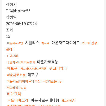
작성자
TG@bpmc55
작성일
2026-06-19 02:24
조회
15
시알리스
마운자로다이어트
위고비건강
마운자로구입
해포쿠
관리
비아그라
마운자로효능
마운자로다이어트후기
해포쿠
위고비약국
위고비다이어트부작용
해포쿠
마운자로효능
마운자로다이어트약추천
시알리스20mg
위고비직구방법
비아그라
골드비아그라
마운자로구매대행
위고비비용