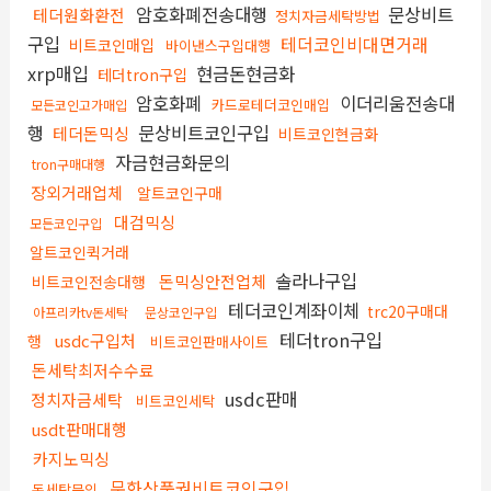
암호화폐전송대행
문상비트
테더원화환전
정치자금세탁방법
구입
테더코인비대면거래
비트코인매입
바이낸스구입대행
xrp매입
현금돈현금화
테더tron구입
암호화폐
이더리움전송대
카드로테더코인매입
모든코인고가매입
행
문상비트코인구입
테더돈믹싱
비트코인현금화
자금현금화문의
tron구매대행
장외거래업체
알트코인구매
대검믹싱
모든코인구입
알트코인퀵거래
솔라나구입
돈믹싱안전업체
비트코인전송대행
테더코인계좌이체
trc20구매대
아프리카tv돈세탁
문상코인구입
테더tron구입
usdc구입처
행
비트코인판매사이트
돈세탁최저수수료
usdc판매
정치자금세탁
비트코인세탁
usdt판매대행
카지노믹싱
문화상품권비트코인구입
돈세탁문의