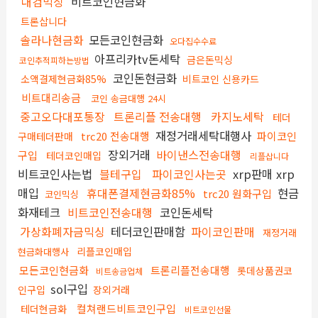
대검믹싱
비트코인현금화
트론삽니다
솔라나현금화
모든코인현금화
오다집수수료
아프리카tv돈세탁
금은돈믹싱
코인추적피하는방법
코인돈현금화
소액결제현금화85%
비트코인 신용카드
비트대리송금
코인 송금대행 24시
중고오다대포통장
트론리플 전송대행
카지노세탁
테더
재정거래세탁대행사
trc20 전송대행
파이코인
구매테더판매
장외거래
바이낸스전송대행
구입
테더코인매입
리플삽니다
비트코인사는법
블테구입
파이코인사는곳
xrp판매 xrp
매입
휴대폰결제현금화85%
현금
trc20 원화구입
코인믹싱
화재테크
비트코인전송대행
코인돈세탁
가상화폐자금믹싱
테더코인판매함
파이코인판매
재정거래
리플코인매입
현금화대행사
모든코인현금화
트론리플전송대행
롯데상품권코
비트송금업체
sol구입
인구입
장외거래
컬쳐랜드비트코인구입
테더현금화
비트코인선물