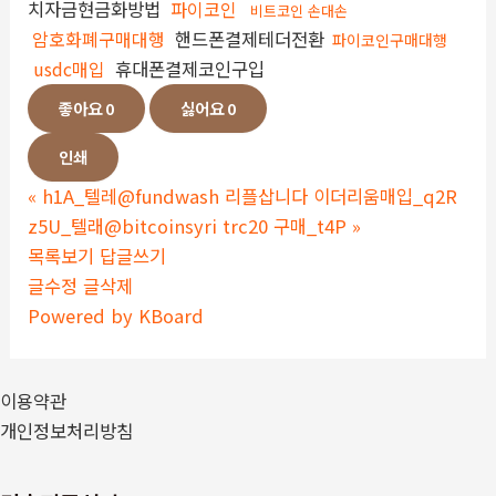
치자금현금화방법
파이코인
비트코인 손대손
암호화폐구매대행
핸드폰결제테더전환
파이코인구매대행
usdc매입
휴대폰결제코인구입
좋아요
0
싫어요
0
인쇄
«
h1A_텔레@fundwash 리플삽니다 이더리움매입_q2R
z5U_텔래@bitcoinsyri trc20 구매_t4P
»
목록보기
답글쓰기
글수정
글삭제
Powered by KBoard
이용약관
개인정보처리방침