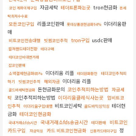
자금세탁
tron현금화
테더트론파는곳
코인 계좌이체구입
돈세
탁최저수수료
리플코인판매
이더리움판
모든코인구입
롯데상품권현금화94%
매
tron구입
usdc판매
비트코인전송대행
빗썸코인추적
컬쳐랜드테더전환
테더구매
테더코인비대면거래
잡코인판매
이더리움 리플
소액결제현금화85%
테더코인추척피
테더원화환전
이더리움 리플
해외자금
하기
빗썸코인추적
돈현금화문의
코인추적피하는방법
자금세
골드바세탁현금화
코인추적피하는방법
이더리움클레식사는곳
탁
업비트코
비트코인세탁
테더현
인추적
이더리움구입대행
골드바믹싱믹싱
금화
테더코인현금화
국내거래소fds송금시간
비트코인
테더판매
국내거래소fds시간
카드구입
정
카드 비트코인현금화
자금믹싱
신용카드테더구입