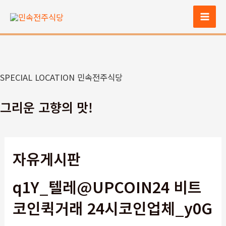
콘
텐
Mai
츠
Men
로
건
너
SPECIAL LOCATION 민속전주식당
뛰
기
그리운 고향의 맛!
자유게시판
q1Y_텔레@UPCOIN24 비트
코인퀵거래 24시코인업체_y0G