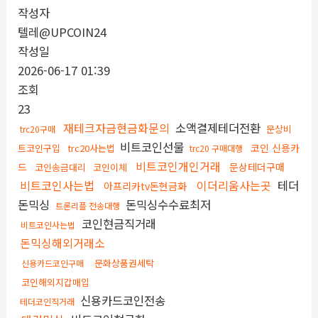
작성자
텔레@UPCOIN24
작성일
2026-06-17 01:39
조회
23
재테크자금현금화문의
소액결제테더전환
문상비
trc20구매
비트코인선물
코인 신용카
트코인구입
trc20사는법
trc20 구매대행
비트코인개인거래
드
문상테더구매
코인송금대리
코인이체
비트코인사는법
이더리움사는곳
테더
아프리카tv돈현금화
돈믹싱
돈믹싱수수료최저
트론리플 전송대행
코인현금직거래
비트코인사는법
돈믹싱해외거래소
문화상품권세탁
신용카드코인구매
코인해외지갑매입
신용카드코인전송
테더코인직거래