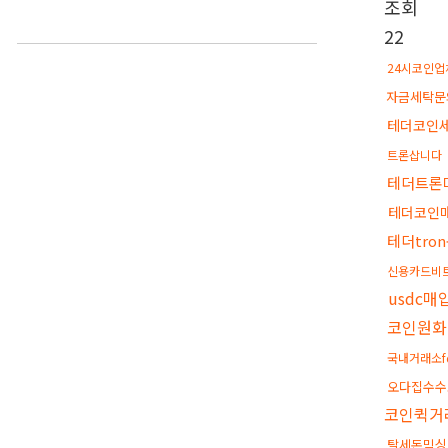
조회
22
24시코인업
자금세탁문
테더코인
트론삽니다
테더트론
테더코인
테더tro
신용카드비
usdc매
코인원화
국내거래소f
오다집수수
코인퀵거
탈세돈믹싱