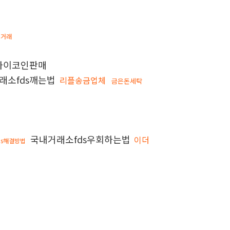
인거래
파이코인판매
래소fds깨는법
리플송금업체
금은돈세탁
국내거래소fds우회하는법
이더
ds해결방법