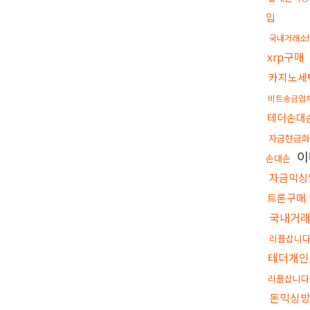
입
국내거래소
xrp구매
카지노세
비트송금업
테더손대
자금현금
이
손대손
자금믹싱
트론구매
국내거래
리플삽니
테더개인
리플삽니다
돈믹싱