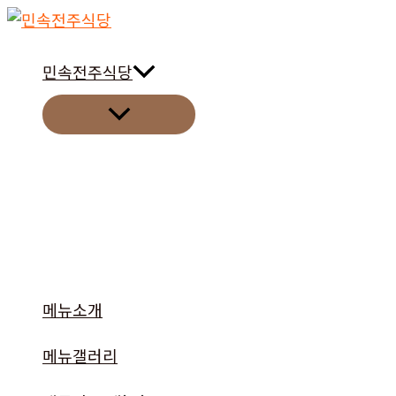
콘
텐
츠
민속전주식당
로
메
건
뉴
토
너
글
뛰
기
메뉴소개
메뉴갤러리