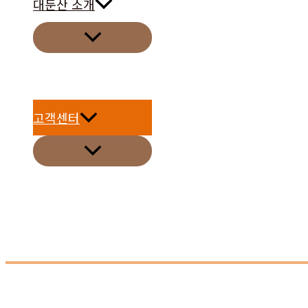
대둔산 소개
메
뉴
토
글
고객센터
메
뉴
토
글