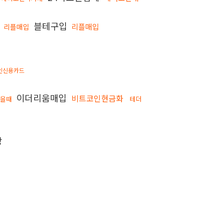
블테구입
리플매입
리플매입
인신용카드
이더리움매입
비트코인현금화
혔을때
테더
장