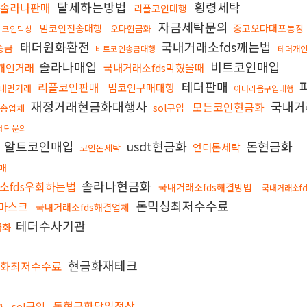
탈세하는방법
횡령세탁
솔라나판매
리플코인대행
자금세탁문의
밈코인전송대행
중고오다대포통장
오다현금화
코인믹싱
태더원화환전
국내거래소fds깨는법
송금
비트코인송금대행
테더개
솔라나매입
비트코인매입
개인거래
국내거래소fds막혔을때
테더판매
리플코인판매
밈코인구매대행
대면거래
이더리움구입대행
재정거래현금화대행사
국내거
모든코인현금화
sol구입
전송업체
세탁문의
알트코인매입
usdt현금화
돈현금화
언더돈세탁
코인돈세탁
매
솔라나현금화
소fds우회하는법
국내거래소fds해결방법
국내거래소f
돈믹싱최저수수료
마스크
국내거래소fds해결업체
테더수사기관
금화
현금화재테크
금화최저수수료
돈현금화당일정산
sol구입
화