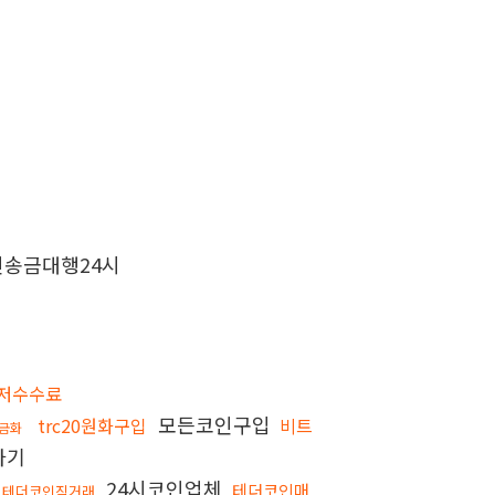
송금대행24시
저수수료
모든코인구입
trc20원화구입
비트
금화
하기
24시코인업체
테더코인매
테더코인직거래