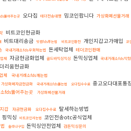
오다집
밈코인팝니다
가상화폐선물거래
테더전송대행
fds뚫어주는곳
비트코인현금화
탁
비트대리송금
개인지갑고가매입
체
빗썸fds푸는법
비트코인환전
코
돈세탁업체
손
테더코인판매
국내거래소fds우회하는법
자금현금화업체
돈믹싱업체
화업체
골드바믹싱믹싱
국내거래소fds막
더리움현금화
업체
국내거래소fds깨는법
중고오다대포통
가상화폐자금현금화
국내거래소fds뚫는법
오다집수수료
소fds뚫어주는곳
가상화폐선물거래
다
탈세하는방법
지갑
자금현금화
오다집수수료
핑믹싱
코인전송otc공식업체
비트코인사는법
돈믹싱안전업체
방법
검돈믹싱문의
솔라나구입