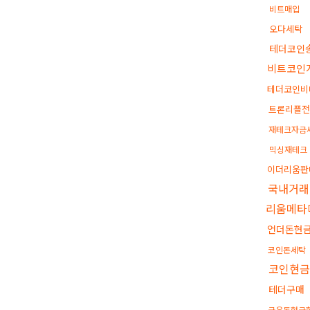
비트매입
오다세탁
테더코인
비트코인
테더코인비
트론리플
재테크자금
믹싱재테크
이더리움판
국내거래
리움메타
언더돈현
코인돈세탁
코인현
테더구매
금은돈현금