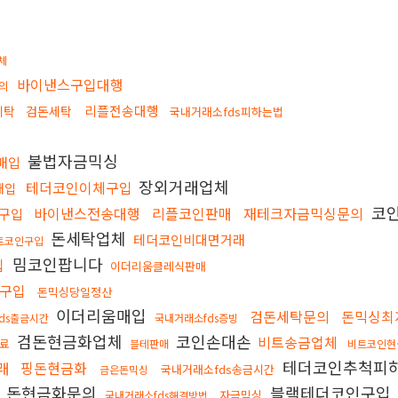
체
바이낸스구입대행
의
리플전송대행
세탁
검돈세탁
국내거래소fds피하는법
불법자금믹싱
매입
장외거래업체
테더코인이체구입
매입
코인
바이낸스전송대행
리플코인판매
재테크자금믹싱문의
n구입
돈세탁업체
테더코인비대면거래
트코인구입
밈코인팝니다
입
이더리움클레식판매
구입
돈믹싱당일정산
이더리움매입
검돈세탁문의
돈믹싱최
ds출금시간
국내거래소fds증빙
검돈현금화업체
코인손대손
비트송금업체
료
블테판매
비트코인현
테더코인추척피
래
핑돈현금화
국내거래소fds송금시간
금은돈믹싱
돈현금화문의
블랙테더코인구입
자금믹싱
국내거래소fds해결방법