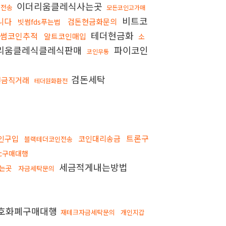
이더리움클레식사는곳
인전송
모든코인고가매
비트코
니다
검돈현금화문의
빗썸fds푸는법
테더현금화
빗썸코인추적
알트코인매입
소
리움클레식클레식판매
파이코인
코인무통
검돈세탁
현금직거래
테더원화환전
트론구
인구입
코인대리송금
블랙테더코인전송
tc구매대행
세금적게내는방법
는곳
자금세탁문의
호화폐구매대행
재테크자금세탁문의
개인지갑