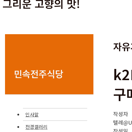
그리운 고향의 맛!
자유
k2
민속전주식당
구
작성자
인사말
텔레@UP
전경갤러리
작성일