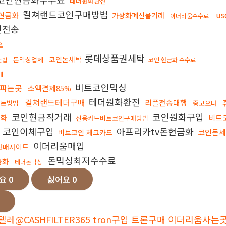
태더원화환전
컬쳐랜드코인구매방법
u
현금화
가상화폐선물거래
이더리움수수료
인전송
입
롯데상품권세탁
코인돈세탁
돈믹싱업체
는법
코인 현금화 수수료
매
비트코인믹싱
파는곳
소액결제85%
테더원화환전
컬쳐랜드테더구매
리플전송대행
사는방법
중고오다
코인현금직거래
코인원화구입
금화
비트
신용카드비트코인구매방법
코인이체구입
아프리카tv돈현금화
코인돈
비트코인 체크카드
이더리움매입
판매사이트
돈믹싱최저수수료
금화
테더돈믹싱
아요
0
싫어요
0
_텔레@CASHFILTER365 tron구입 트론구매 이더리움