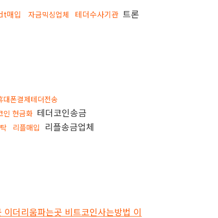
트론
sdt매입
테더수사기관
자금믹싱업체
휴대폰결제테더전송
테더코인송금
코인 현금화
리플송금업체
세탁
리플매입
사는곳 이더리움파는곳 비트코인사는방법 이