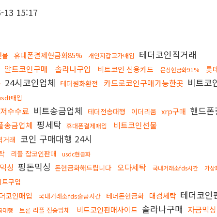
-13 15:17
테더코인직거래
휴대폰결제현금화85%
선물
개인지갑고가매입
알트코인구매
솔라나구입
비트코인 신용카드
롯
문상현금화91%
24시코인업체
비트코
카드로코인구매가능한곳
테더원화환전
화
usdt매입
비트송금업체
핸드폰
최저수수료
xrp구매
테더전송대행
이더리움
핑세탁
플송금업체
비트코인선물
휴대폰결제매입
코인 구매대행 24시
퀵거래
탁
리플 잡코인판매
usdc현금화
핑돈믹싱
믹싱
오다세탁
돈현금화해드립니다
국내거래소fds시간
가상
비트구입
테더코인
더코인매입
대검세탁
테더돈현금화
국내거래소fds출금시간
솔라나구매
자금믹싱
비트코인판매사이트
트론 리플 전송업체
금대행