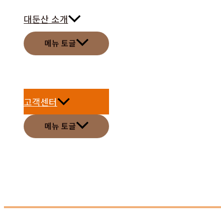
대둔산 소개
메뉴 토글
고객센터
메뉴 토글