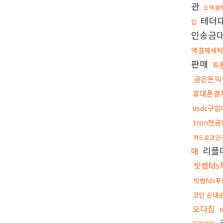
관
소액결
테더
입
인송금
액결제세
판매
트
금은돈믹
휴대폰결
usdc구
tron현금
카드로코인
리플
매
빗썸fd
빗썸fds
코인 손대
오다집