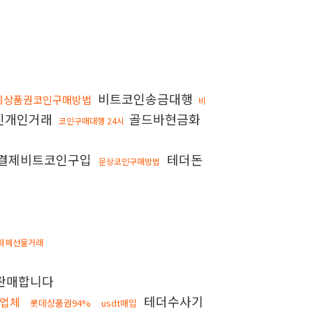
비트코인송금대행
데상품권코인구매방법
비
인개인거래
골드바현금화
코인구매대행 24시
결제비트코인구입
테더돈
문상코인구매방법
화폐선물거래
판매합니다
테더수사기
업체
롯데상품권94%
usdt매입