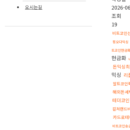
2026-06
오시는길
조회
19
비트코인
핑오다믹싱
트코인현금
현금화
돈믹싱
믹싱
리
알트코인
해외돈세
테더코인
컬쳐랜드
카드로테
비트코인송