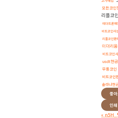
고가매입
모든코인
리플코
테더트론매
비트코인사
리플코인판
이더리움
비트코인
usdt현
무통코인
비트코인
솔라나현
좋
인쇄
«
n5H