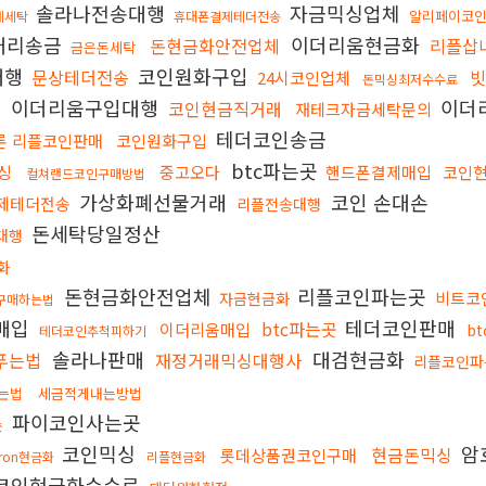
솔라나전송대행
자금믹싱업체
알리페이코
제세탁
휴대폰결제테더전송
대리송금
이더리움현금화
돈현금화안전업체
리플삽
금은돈세탁
대행
코인원화구입
문상테더전송
24시코인업체
돈믹싱최저수수료
이더리움구입대행
이더
코인현금직거래
재테크자금세탁문의
탁
테더코인송금
론 리플코인판매
코인원화구입
btc파는곳
싱
중고오다
핸드폰결제매입
코인
컬쳐랜드코인구매방법
가상화폐선물거래
코인 손대손
제테더전송
리플전송대행
돈세탁당일정산
입대행
화
돈현금화안전업체
리플코인파는곳
비트코
자금현금화
구매하는법
매입
테더코인판매
btc파는곳
이더리움매입
b
테더코인추척피하기
솔라나판매
대검현금화
s푸는법
재정거래믹싱대행사
리플코인파
푸는법
세금적게내는방법
파이코인사는곳
손
코인믹싱
암
현금돈믹싱
롯데상품권코인구매
tron현금화
리플현금화
코인현금화수수료