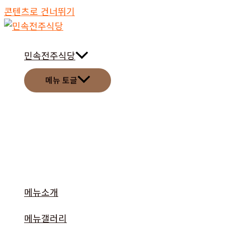
콘텐츠로 건너뛰기
민속전주식당
메뉴 토글
메뉴소개
메뉴갤러리