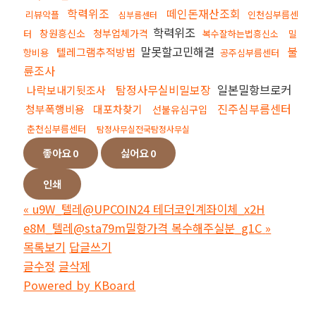
학력위조
떼인돈재산조회
리뷰악플
인천심부름센
심부름센터
학력위조
창원흥신소
청부업체가격
터
복수잘하는법흥신소
밀
말못할고민해결
불
텔레그램추적방법
항비용
공주심부름센터
륜조사
탐정사무실비밀보장
일본밀항브로커
나락보내기뒷조사
진주심부름센터
청부폭행비용
대포차찾기
선불유심구입
춘천심부름센터
탐정사무실전국탐정사무실
좋아요
0
싫어요
0
인쇄
«
u9W_텔레@UPCOIN24 테더코인계좌이체_x2H
e8M_텔레@sta79m밀항가격 복수해주실분_g1C
»
목록보기
답글쓰기
글수정
글삭제
Powered by KBoard