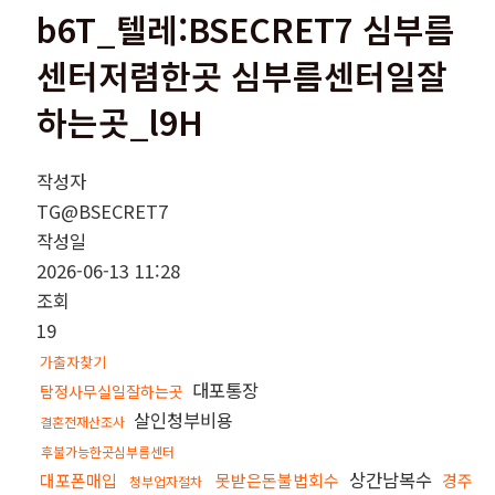
b6T_텔레:BSECRET7 심부름
센터저렴한곳 심부름센터일잘
하는곳_l9H
작성자
TG@BSECRET7
작성일
2026-06-13 11:28
조회
19
가출자찾기
대포통장
탐정사무실일잘하는곳
살인청부비용
결혼전재산조사
후불가능한곳심부름센터
상간남복수
대포폰매입
못받은돈불법회수
경주
청부업자절차