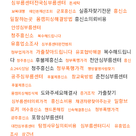
심부름센터전국심부름센터
돈세탁
실종자찾기전문
흥신소
군포흥신소
보복대행
떼인돈재산조회
일잘하는곳
몸캠피싱해결방법
흥신소의뢰비용
안성심부름센터
청주흥신소
복수해드립니다
유흥업소조사
심부름센터완전범죄
가출찾아드립니다
복수해드립니
유포협박해결
청부업자가격
다
후불제흥신소
천안심부름센터
청부폭행가격
흥신
청주흥신소
청주흥신소
청부폭행가격
소24시상담
행방불명사람찾기
공주심부름센터
춘천심부름센터
참교육방법
후불제흥신소
후불제흥신소
도와주세요해결사
가출찾기
증거조작
몸캠피싱해킹삭제
밀항브
흥신소비용
심부름센터의뢰가격
채권차량찾아주는곳
로커
여수흥신소
핸드폰해킹
청부폭행가격
신속해결흥신소
포항심부름센터
광주흥신소
탐정사무실의뢰비용
심부름센터디시
유흥업소
대전심부름센터
조사
상간녀