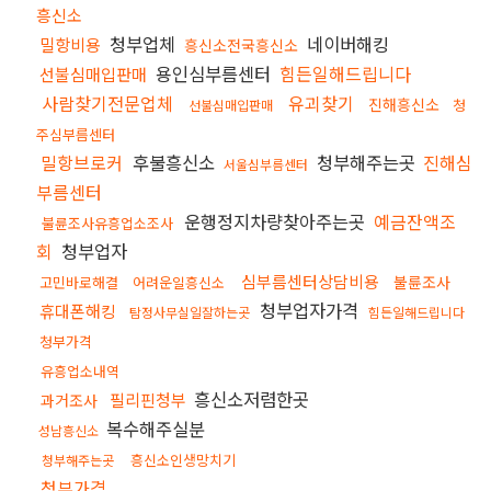
흥신소
청부업체
네이버해킹
밀항비용
흥신소전국흥신소
용인심부름센터
힘든일해드립니다
선불심매입판매
사람찾기전문업체
유괴찾기
진해흥신소
청
선불심매입판매
주심부름센터
밀항브로커
후불흥신소
청부해주는곳
진해심
서울심부름센터
부름센터
운행정지차량찾아주는곳
예금잔액조
불륜조사유흥업소조사
회
청부업자
심부름센터상담비용
불륜조사
고민바로해결
어려운일흥신소
청부업자가격
휴대폰해킹
탐정사무실일잘하는곳
힘든일해드립니다
청부가격
유흥업소내역
흥신소저렴한곳
필리핀청부
과거조사
복수해주실분
성남흥신소
흥신소인생망치기
청부해주는곳
청부가격