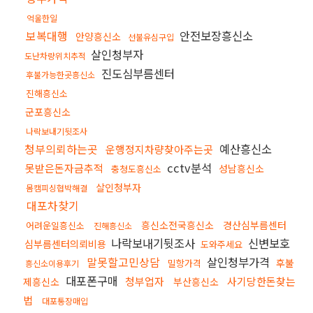
억울한일
보복대행
안전보장흥신소
안양흥신소
선불유심구입
살인청부자
도난차량위치추적
진도심부름센터
후불가능한곳흥신소
진해흥신소
군포흥신소
나락보내기뒷조사
청부의뢰하는곳
예산흥신소
운행정지차량찾아주는곳
cctv분석
못받은돈자금추적
성남흥신소
충청도흥신소
살인청부자
몸캠피싱협박해결
대포차찾기
흥신소전국흥신소
경산심부름센터
어려운일흥신소
진해흥신소
나락보내기뒷조사
신변보호
심부름센터의뢰비용
도와주세요
말못할고민상담
살인청부가격
후불
밀항가격
흥신소이용후기
대포폰구매
청부업자
사기당한돈찾는
제흥신소
부산흥신소
법
대포통장매입