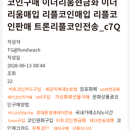
코인구매 이더리움현금화 이더
리움매입 리플코인매입 리플코
인판매 트론리플코인전송_c7Q
작성자
TG@fundwash
작성일
2026-06-13 08:44
조회
22
암호화폐
비트코인카드구입
세금적게내는방법
usdt현금화
sol구입
가상화폐선물거래
문화상품권코
테더코인직거래
인구매방법
국내거래소fds시간
휴대폰결제테더전송
카드코인전송가능
코인원화구입
비트코인현금화
코
tron구입
테더전송대행
인체크카드
무통코인
테더구매
리플삽니다