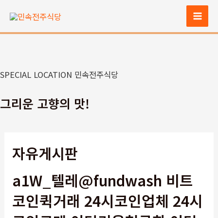
콘
텐
Mai
츠
Men
로
건
너
SPECIAL LOCATION 민속전주식당
뛰
기
그리운 고향의 맛!
자유게시판
a1W_텔레@fundwash 비트
코인퀵거래 24시코인업체 24시