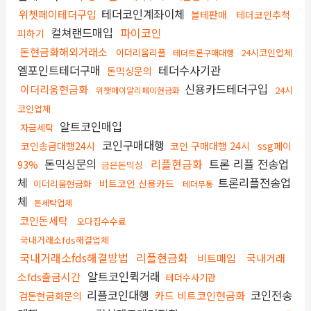
테더코인계좌이체
위쳇페이테더구입
블테판매
테더코인추척
컬쳐랜드매입
파이코인
피하기
돈현금화해외거래소
이더리움리플
24시코인업체
테더트론구매대행
엘포인트테더구매
테더수사기관
돈믹싱문의
신용카드테더구입
이더리움현금화
24시
위챗페이알리페이현금화
코인업체
알트코인매입
자금세탁
코인구매대행
코인송금대행24시
코인 구매대행 24시
ssg페이
돈믹싱문의
리플현금화
트론 리플 전송업
93%
금은돈믹싱
체
트론리플전송업
비트코인 신용카드
이더리움현금화
테더무통
체
돈세탁업체
코인돈세탁
오다집수수료
국내거래소fds해결업체
국내거래소fds해결방법
리플현금화
비트매입
국내거래
알트코인퀵거래
소fds출금시간
테더수사기관
리플코인대행
코인전송
카드 비트코인현금화
검돈현금화문의