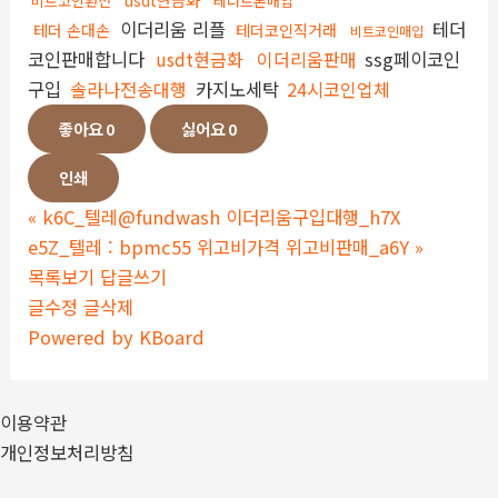
usdt현금화
비트코인환전
테더트론매입
이더리움 리플
테더
테더 손대손
테더코인직거래
비트코인매입
코인판매합니다
usdt현금화
이더리움판매
ssg페이코인
구입
솔라나전송대행
카지노세탁
24시코인업체
좋아요
0
싫어요
0
인쇄
«
k6C_텔레@fundwash 이더리움구입대행_h7X
e5Z_텔레 : bpmc55 위고비가격 위고비판매_a6Y
»
목록보기
답글쓰기
글수정
글삭제
Powered by KBoard
이용약관
개인정보처리방침