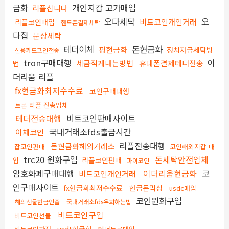
금화
개인지갑 고가매입
리플삽니다
오다세탁
오
비트코인개인거래
리플코인매입
핸드폰결제세탁
다집
문상세탁
테더이체
돈현금화
핑현금화
정치자금세탁방
신용카드코인전송
tron구매대행
이
세금적게내는방법
휴대폰결제테더전송
법
더리움 리플
fx현금화최저수수료
코인구매대행
트론 리플 전송업체
테더전송대행
비트코인판매사이트
국내거래소fds출금시간
이체코인
리플전송대행
돈현금화해외거래소
잡코인판매
코인해외지갑 매
trc20 원화구입
돈세탁안전업체
리플코인판매
입
파이코인
암호화폐구매대행
이더리움현금화
코
비트코인개인거래
인구매사이트
fx현금화최저수수료
현금돈믹싱
usdc매입
코인원화구입
해외선물현금인출
국내거래소fds우회하는법
비트코인구입
비트코인선물