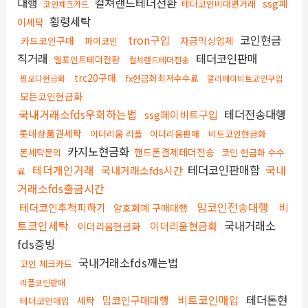
대행
컬쳐랜드테더전환
ssg페
테더코인비대면거래
코인체크카드
횡령세탁
이세탁
tron구입
코인현금
카드코인구매
자금믹싱업체
파이코인
직거래
테더코인판매
엘포인트테더전환
컬쳐랜드테더전송
trc20구매
fx현금화최저수수료
핑오다현금화
알리페이비트코인구입
모든코인현금화
국내거래소fds우회하는법
테더전송대행
ssg페이비트구입
롯데상품권세탁
이더리움 리플
이더리움판매
비트코인현금화
카지노현금화
핸드폰결제테더전송
돈세탁문의
코인 현금화 수수
테더개인거래
테더코인판매함
국내
국내거래소fds시간
료
거래소fds출금시간
밈코인전송대행
비
테더코인추척피하기
암호화폐 구매대행
트코인세탁
국내거래소
이더리움현금화
이더리움현금화
fds증빙
국내거래소fds깨는법
코인 체크카드
리플코인판매
비트코인매입
테더돈현
밈코인구매대행
세탁
테더코인매입