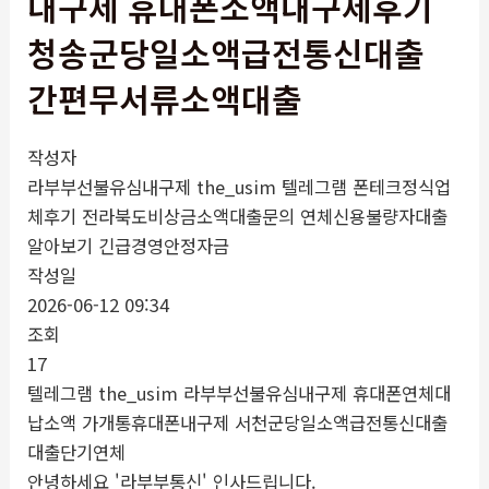
내구제 휴대폰소액내구제후기
청송군당일소액급전통신대출
간편무서류소액대출
작성자
라부부선불유심내구제 the_usim 텔레그램 폰테크정식업
체후기 전라북도비상금소액대출문의 연체신용불량자대출
알아보기 긴급경영안정자금
작성일
2026-06-12 09:34
조회
17
텔레그램 the_usim 라부부선불유심내구제 휴대폰연체대
납소액 가개통휴대폰내구제 서천군당일소액급전통신대출
대출단기연체
안녕하세요 '라부부통신' 인사드립니다.