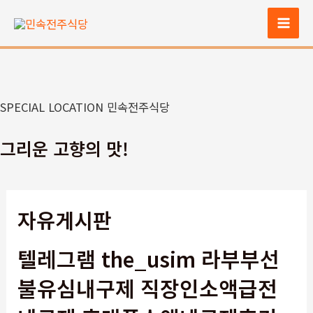
콘
텐
Mai
츠
Men
로
건
너
SPECIAL LOCATION 민속전주식당
뛰
기
그리운 고향의 맛!
자유게시판
텔레그램 the_usim 라부부선
불유심내구제 직장인소액급전