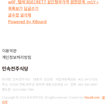
w0F_텔레:BSECRET7 살인청부가격 원한관계_m1Y
»
목록보기
답글쓰기
글수정
글삭제
Powered by KBoard
이용약관
개인정보처리방침
민속전주식당
회사명: 민속전주식당 대표자: 김선영
사업자등록번호: 402-24-57156
주소: 55300 전북 완주군 운주면 대둔산공원길 14
전화: 063-263-8967
핸드폰: 010-5466-7484
Copyright © 2024 민속전주식당. All rights reserved.
Created by
Yescall.com
[
관
리자
]