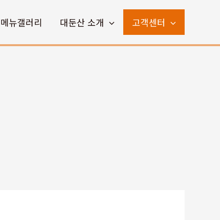
메뉴갤러리
대둔산 소개
고객센터