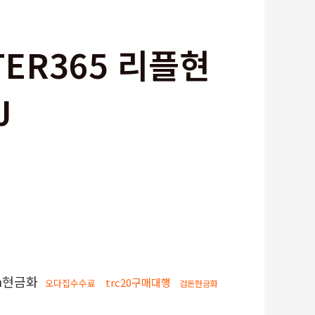
TER365 리플현
J
on현금화
trc20구매대행
오다집수수료
검돈현금화