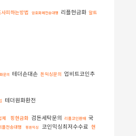
리플현금화
조사피하는방법
알트
암호화폐전송대행
테더손대손
업비트코인추
돈믹싱문의
화문의
테더원화환전
입
검돈세탁문의
국
핑현금화
업체
리플코인판매
코인믹싱최저수수료
현
리플전송대행
핑돈믹싱