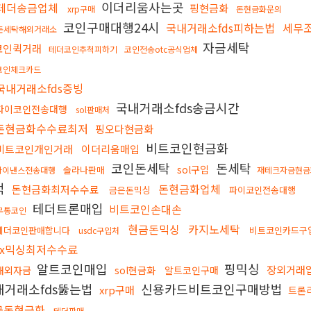
이더리움사는곳
테더송금업체
핑현금화
xrp구매
돈현금화문의
코인구매대행24시
국내거래소fds피하는법
세무
돈세탁해외거래소
자금세탁
코인퀵거래
테더코인추척피하기
코인전송otc공식업체
코인체크카드
국내거래소fds증빙
국내거래소fds송금시간
파이코인전송대행
sol판매처
돈현금화수수료최저
핑오다현금화
비트코인현금화
비트코인개인거래
이더리움매입
코인돈세탁
돈세탁
sol구입
솔라나판매
바이낸스전송대행
재테크자금현금
적
돈현금화업체
돈현금화최저수수료
금은돈믹싱
파이코인전송대행
테더트론매입
비트코인손대손
무통코인
현금돈믹싱
카지노세탁
테더코인판매합니다
비트코인카드구
usdc구입처
fx믹싱최저수수료
알트코인매입
핑믹싱
장외거래
해외자금
sol현금화
알트코인구매
내거래소fds뚫는법
신용카드비트코인구매방법
xrp구매
트론
금돈현금화
테더판매