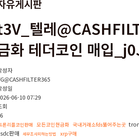
자유게시판
t3V_텔레@CASHFIL
금화 테더코인 매입_j0
작성자
TG@CASHFILTER365
작성일
026-06-10 07:29
조회
6
tr
모든코인현금화
국내거래소fds뚫어주는곳
트론리플코인판매
usdc판매
xrp구매
세무조사피하는방법