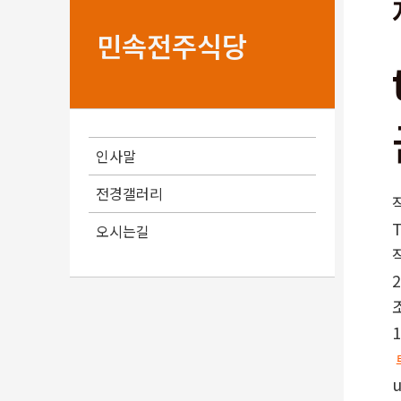
민속전주식당
인사말
전경갤러리
오시는길
2
1