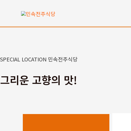
콘
텐
츠
로
건
너
뛰
SPECIAL LOCATION 민속전주식당
기
그리운 고향의 맛!