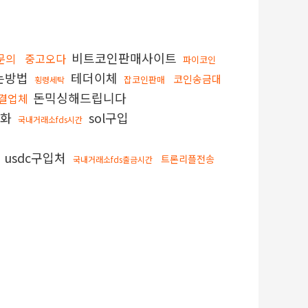
비트코인판매사이트
문의
중고오다
파이코인
는방법
테더이체
코인송금대
잡코인판매
횡령세탁
돈믹싱해드립니다
해결업체
금화
sol구입
국내거래소fds시간
usdc구입처
트론리플전송
국내거래소fds출금시간