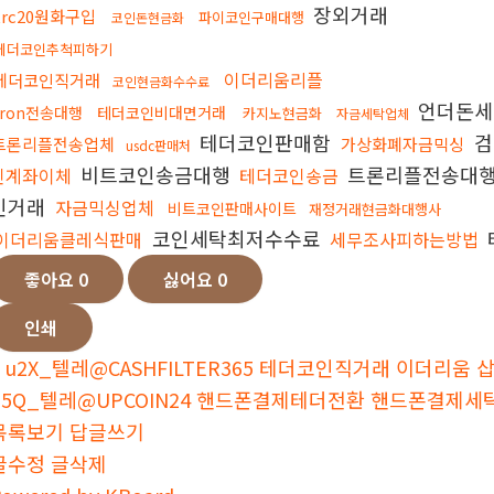
장외거래
trc20원화구입
파이코인구매대행
코인돈현금화
테더코인추척피하기
이더리움리플
테더코인직거래
코인현금화수수료
언더돈
tron전송대행
테더코인비대면거래
카지노현금화
자금세탁업체
테더코인판매함
검
트론리플전송업체
가상화폐자금믹싱
usdc판매처
비트코인송금대행
트론리플전송대
인계좌이체
테더코인송금
인거래
자금믹싱업체
비트코인판매사이트
재정거래현금화대행사
코인세탁최저수수료
이더리움클레식판매
세무조사피하는방법
좋아요
0
싫어요
0
인쇄
u2X_텔레@CASHFILTER365 테더코인직거래 이더리움 삽
d5Q_텔레@UPCOIN24 핸드폰결제테더전환 핸드폰결제세탁
목록보기
답글쓰기
글수정
글삭제