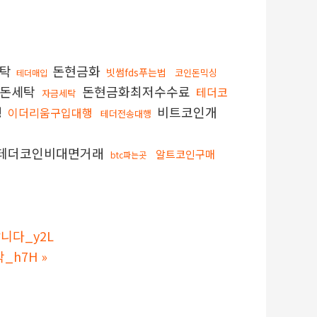
세탁
돈현금화
빗썸fds푸는법
코인돈믹싱
테더매입
돈세탁
돈현금화최저수수료
테더코
자금세탁
행
비트코인개
이더리움구입대행
테더전송대행
테더코인비대면거래
알트코인구매
btc파는곳
니다_y2L
_h7H
»