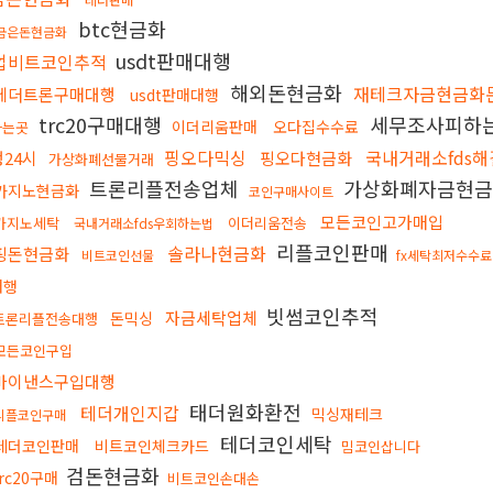
btc현금화
금은돈현금화
usdt판매대행
업비트코인추적
해외돈현금화
재테크자금현금화
테더트론구매대행
usdt판매대행
trc20구매대행
세무조사피하
이더리움판매
오다집수수료
사는곳
핑오다믹싱
국내거래소fds
행24시
핑오다현금화
가상화폐선물거래
트론리플전송업체
가상화폐자금현
카지노현금화
코인구매사이트
모든코인고가매입
카지노세탁
이더리움전송
국내거래소fds우회하는법
리플코인판매
솔라나현금화
핑돈현금화
비트코인선물
fx세탁최저수수료
대행
빗썸코인추적
자금세탁업체
돈믹싱
트론리플전송대행
모든코인구입
바이낸스구입대행
태더원화환전
테더개인지갑
믹싱재테크
리플코인구매
테더코인세탁
테더코인판매
비트코인체크카드
밈코인삽니다
검돈현금화
trc20구매
비트코인손대손