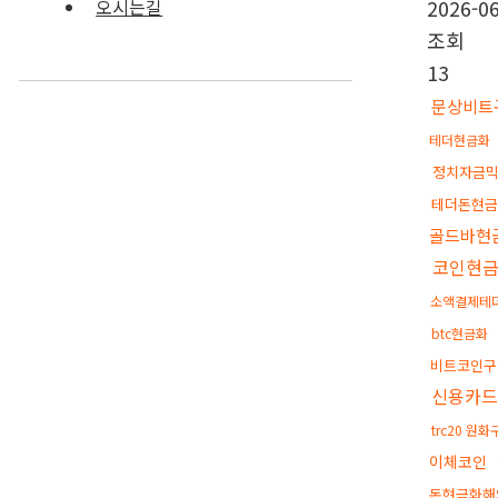
2026-06
오시는길
조회
13
문상비트
테더현금화
정치자금
테더돈현
골드바현
코인현
소액결제테
btc현금화
비트코인
신용카
trc20 원
이체코인
돈현금화해