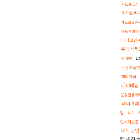
카드로 코
문상코인
카드로코인
핸드폰결제
테더코인
롯데상품
u
핑세탁
트론리플
해외자금
테더매입
문상현금화9
테더거래
비트
입
인대리송금
비트코인
탈세하