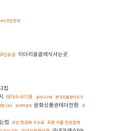
24시코인업체
이더리움클레식사는곳
코인송금
다집
4시
테더수사기관
롯데상품권비트구
솔라나구매
문화상품권테더전환
코
행 24시
돈세탁업체
푸는법
코인 현금화 수수료
트론 리플 전송업체
국내거래소fds
이더리움현금화
트코인구입