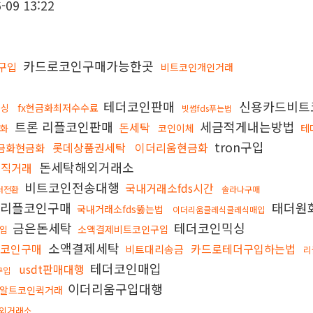
-09 13:22
카드로코인구매가능한곳
구입
비트코인개인거래
테더코인판매
신용카드비트
fx현금화최저수수료
믹싱
빗썸fds푸는법
트론 리플코인판매
세금적게내는방법
돈세탁
코인이체
테
금화
tron구입
롯데상품권세탁
이더리움현금화
금화현금화
돈세탁해외거래소
금직거래
비트코인전송대행
국내거래소fds시간
더전환
솔라나구매
리플코인구매
태더원
국내거래소fds뚫는법
이더리움클레식클레식매입
금은돈세탁
테더코인믹싱
소액결제비트코인구입
구입
소액결제세탁
드코인구매
카드로테더구입하는법
비트대리송금
리
테더코인매입
usdt판매대행
화구입
이더리움구입대행
알트코인퀵거래
외거래소