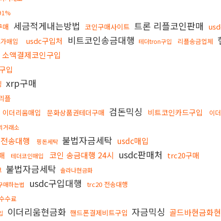
91%
세금적게내는방법
트론 리플코인판매
us
구매
코인구매사이트
비트코인송금대행
usdc구입처
고가매입
리플송금업체
테더tron구입
소액결제코인구입
n구입
xrp구매
싱
리플
검돈믹싱
비트코인카드구입
이더리움매입
문화상품권테더구매
이
외거래소
불법자금세탁
인전송대행
usdc매입
핑돈세탁
usdc판매처
코인 송금대행 24시
매
trc20구매
테더코인매입
불법자금세탁
크
솔라나현금화
usdc구입대행
trc20 전송대행
구매하는법
저수수료
이더리움현금화
자금믹싱
골드바현금화
핸드폰결제비트구입
입