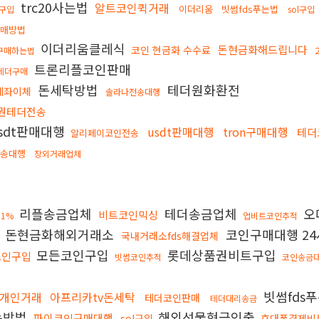
trc20사는법
알트코인퀵거래
이더리움
빗썸fds푸는법
인구입
sol구입
구매방법
이더리움클레식
돈현금화해드립니다
코인 현금화 수수료
구매하는법
트론리플코인판매
테더구매
돈세탁방법
테더원화환전
계좌이체
솔라나전송대행
권테더전송
sdt판매대행
usdt판매대행
tron구매대행
테더
알리페이코인전송
전송대행
장외거래업체
리플송금업체
테더송금업체
오
비트코인믹싱
1%
업비트코인추적
돈현금화해외거래소
코인구매대행 2
국내거래소fds해결업체
모든코인구입
롯데상품권비트구입
코인구입
빗썸코인추적
코인송금대
빗썸fds
개인거래
아프리카tv돈세탁
테더코인판매
테더대리송금
는방법
해외선물현금인출
파이코인구매대행
sol구입
휴대폰결제비