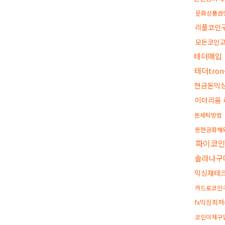
문화상품권
리플코인
모든코인
테더매입
테더tro
현금돈믹
이더리움 
돈세탁방법
돈현금화해
파이코
솔라나구
믹싱재테
카드로코인
fx믹싱최
코인이체구