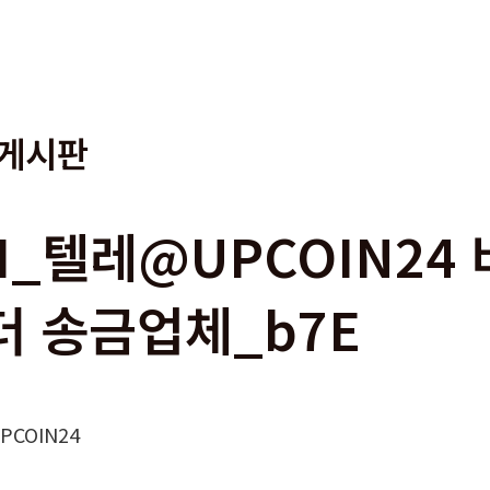
게시판
9I_텔레@UPCOIN2
더 송금업체_b7E
COIN24