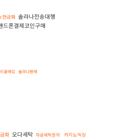
솔라나전송대행
dc현금화
핸드폰결제코인구매
더리움매입
솔라나판매
오다세탁
현금화
카지노믹싱
자금세탁문의