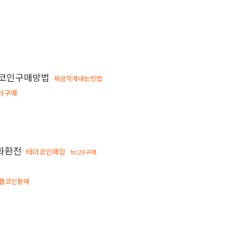
코인구매방법
세금적게내는방법
더구매
화환전
테더코인매입
trc20구매
플코인판매