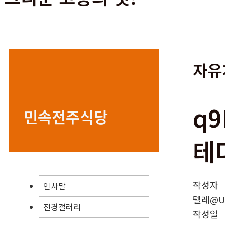
자유
q
민속전주식당
테
작성자
인사말
텔레@UP
전경갤러리
작성일