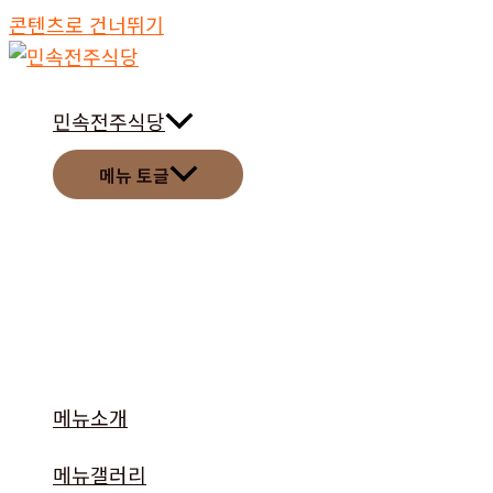
콘텐츠로 건너뛰기
민속전주식당
메뉴 토글
메뉴소개
메뉴갤러리