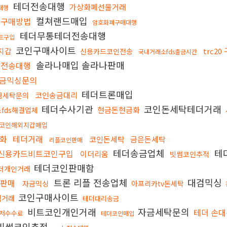
테더전송대행
가상화폐선물거래
대행
컬쳐랜드매입
인구매방법
암호화폐구매대행
테더무통테더전송대행
트구입
코인구매사이트
지갑
trc20
신용카드코인전송
국내거래소fds출금시간
솔라나매입 솔라나판매
폐전송대행
금믹싱문의
테더트론매입
코인송금대리
금세탁문의
테더수사기관
코인돈세탁테더거래
현금돈현금화
fds해결업체
코인해외지갑매입
화
테더거래
코인돈세탁
금은돈세탁
리플코인판매
테더송금업체
테
신용카드비트코인구입
이더리움
빗썸코인추적
테더코인판매함
더개인거래
트론 리플 전송업체
대검믹싱
인판매
자금믹싱
아프리카tv돈세탁
코인구매사이트
직거래
테더대리송금
비트코인개인거래
자금세탁문의
테더 손
최저수수료
테더코인매입
빗썸코인추적