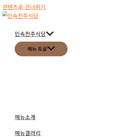
콘텐츠로 건너뛰기
민속전주식당
메뉴 토글
메뉴소개
메뉴갤러리