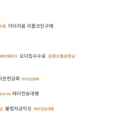
이더리움 리플코인구매
 구매
오다집수수료
문화상품권현금
세탁재테크
더돈현금화
테더코인판매
테더전송대행
장외거래
불법자금믹싱
대손
테더전송대행