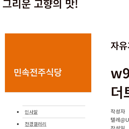
그리운 고향의 맛!
자유
w
민속전주식당
더
작성자
인사말
텔레@UP
전경갤러리
작성일