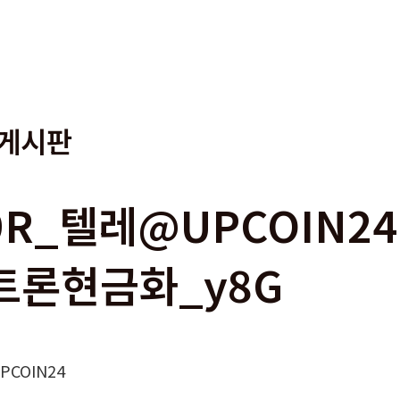
게시판
9R_텔레@UPCOIN24
트론현금화_y8G
COIN24