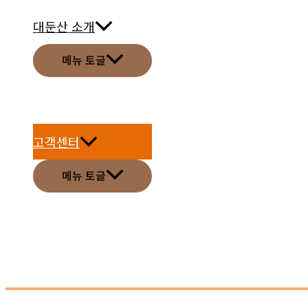
대둔산 소개
메뉴 토글
고객센터
메뉴 토글