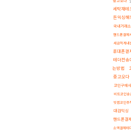
중고오다
세탁재테
돈믹싱해
국내거래소
핸드폰결제
세금적게내
휴대폰결
테더전송
는방법
중고오다
코인구매
비트코인송
빗썸코인추
대검믹싱
핸드폰결
소액결제테