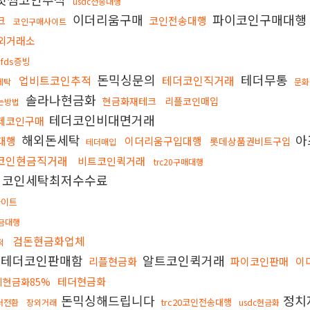
usdc전송대행
이더리움구매
파이코인구매대행
크
코인전송대행
코인구매사이트
외거래소
fds증빙
돈믹싱문의
테더무통
업비트코인추적
테더코인직거래
세탁
문화
솔라나현금화
현금화재테크
리플코인매입
는방법
테더코인비대면거래
제코인구매
해외돈세탁
아
대행
이더리움구입대행
롯데상품권비트구입
테더매입
코인현금직거래
비트코인퀵거래
trc20구매대행
코인세탁최저수수료
사이트
금대행
검돈현금화업체
적
테더코인판매함
알트코인퀵거래
리플현금화
파이코인판매
이
테더현금화
제현금화85%
돈믹싱해드립니다
정치
trc20코인전송대행
더전환
장외거래
usdc현금화