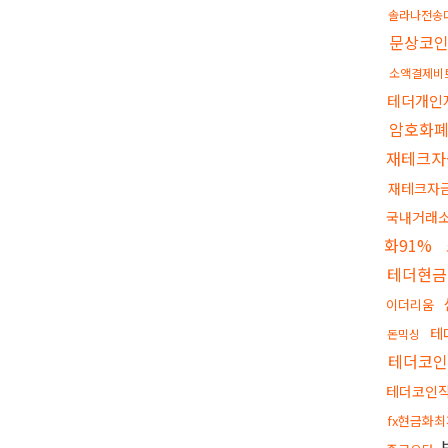
솔라나전송
문상코
소액결제비
테더개인
암호화
재테크자
재테크자
국내거래소
화91%
테더현금
이더리움
테
돈믹싱
테더코
테더코인
fx현금화