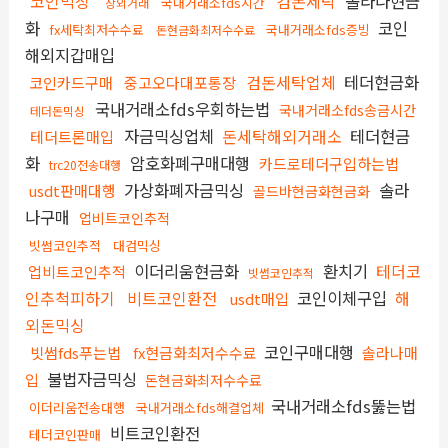
코인믹싱
검돈세탁
솔라나현금
국내거래소fds시간
장외거래
화
코인
fx세탁최저수수료
국내거래소fds증빙
돈현금화최저수수료
해외지갑매입
검돈세탁업체
테더현금화
코인카드구매
중고오다대포통장
국내거래소fds우회하는법
국내거래소fds송금시간
테더돈믹싱
자금믹싱업체
돈세탁해외거래소
테더현금
테더트론매입
화
암호화폐구매대행
카드로테더구입하는법
trc20전송대행
가상화폐자금믹싱
솔라
usdt판매대행
골드바현금화현금화
나구매
업비트코인추적
빗썸코인추적
대검믹싱
이더리움현금화
환치기
테더코
업비트코인추적
빗썸코인추적
인추척피하기
비트코인환전
코인이체구입
해
usdt매입
외돈믹싱
코인구매대행
빗썸fds푸는법
fx현금화최저수수료
솔라나매
불법자금믹싱
입
돈현금화최저수수료
국내거래소fds뚫는법
이더리움전송대행
국내거래소fds해결업체
비트코인환전
테더코인판매