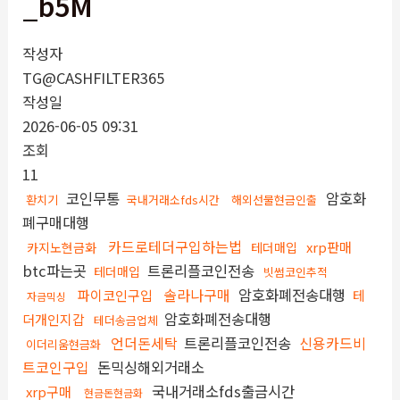
_b5M
작성자
TG@CASHFILTER365
작성일
2026-06-05 09:31
조회
11
코인무통
암호화
환치기
국내거래소fds시간
해외선물현금인출
폐구매대행
카드로테더구입하는법
xrp판매
카지노현금화
테더매입
btc파는곳
트론리플코인전송
테더매입
빗썸코인추적
솔라나구매
암호화폐전송대행
파이코인구입
테
자금믹싱
암호화폐전송대행
더개인지갑
테더송금업체
언더돈세탁
트론리플코인전송
신용카드비
이더리움현금화
트코인구입
돈믹싱해외거래소
국내거래소fds출금시간
xrp구매
현금돈현금화