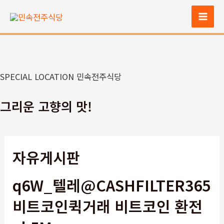
콘
텐
Mai
츠
Men
로
건
너
SPECIAL LOCATION 민속전주식당
뛰
기
그리운 고향의 맛!
자유게시판
q6W_텔레@CASHFILTER365
비트코인퀵거래 비트코인 환전