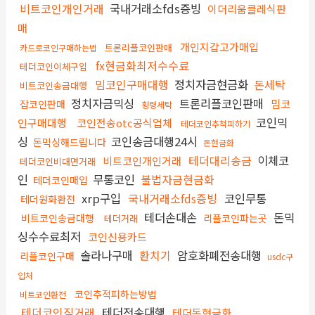
비트코인개인거래
국내거래소fds증빙
이더리움클레식판
매
개인지갑고가매입
트론리플코인판매
카드로코인구매하는법
fx현금화최저수수료
테더코인이체구입
밈코인구매대행
정치자금현금화
돈세탁
비트코인송금대행
정치자금믹싱
트론리플코인판매
밈코
잡코인판매
횡령세탁
코인믹
인구매대행
코인전송otc공식업체
테더코인추척피하기
싱
코인송금대행24시
돈믹싱해드립니다
돈현금화
테더대리송금
이체코
비트코인개인거래
테더코인비대면거래
인
무통코인
불법자금현금화
테더코인매입
xrp구입
국내거래소fds증빙
코인무통
테더원화환전
테더손대손
돈믹
비트코인송금대행
리플코인파는곳
테더거래
싱수수료최저
코인신용카드
솔라나구매
환치기
암호화폐전송대행
리플코인구매
usdc구
입처
코인추적피하는방법
비트코인환전
테더코인직거래
테더전송대행
테더돈현금화