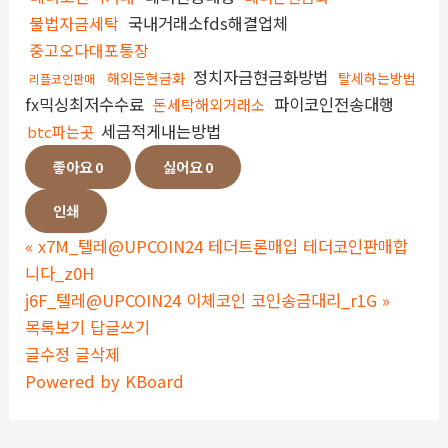
불법자금세탁
국내거래소fds해결업체
중고오다대포통장
정치자금현금화방법
해외돈현금화
탈세하는방법
리플코인판매
fx믹싱최저수수료
파이코인전송대행
돈세탁해외거래소
세금적게내는방법
btc파는곳
좋아요
0
싫어요
0
인쇄
«
x7M_텔레@UPCOIN24 테더트론매입 테더코인판매합
니다_z0H
j6F_텔레@UPCOIN24 이체코인 코인송금대리_r1G
»
목록보기
답글쓰기
글수정
글삭제
Powered by KBoard