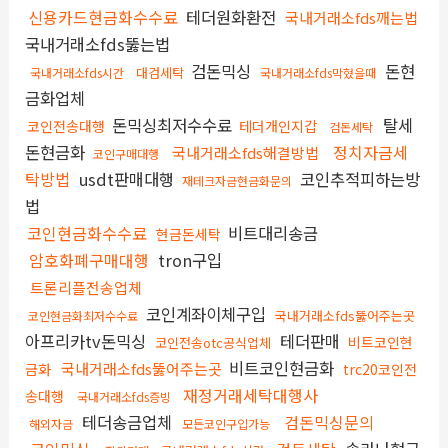
신용카드현금화수수료
테더원화환전
국내거래소fds깨는법
국내거래소fds뚫는법
검돈믹싱
돈현
대검세탁
국내거래소fds시간
국내거래소fds막혔을때
금화업체
돈믹싱최저수수료
탈세
코인전송대행
테더개인지갑
검돈세탁
돈현금화
정치자금세
국내거래소fds해결방법
코인구매대행
탁방법
usdt판매대행
코인추적피하는방
재테크자금현금화문의
법
코인현금화수수료
비트대리송금
현금돈세탁
암호화폐구매대행
tron구입
트론리플전송업체
코인계좌이체구입
국내거래소fds뚫어주는곳
코인현금화최저수수료
아프리카tv돈믹싱
테더판매
비트코인현
코인전송otc공식업체
비트코인현금화
국내거래소fds뚫어주는곳
금화
trc20코인전
재정거래세탁대행사
송대행
국내거래소fds증빙
테더송금업체
검돈믹싱문의
해외자금
모든코인구입가능