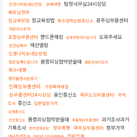
탐정사무실24시상담
인생나락보내는방법
보복대행
배트남청부
참교육방법
광주심부름센터
참교육방법
복수잘하는법흥신소
차량위치추적
핸드폰해킹
도와주세요
포항심부름센터
실종자찾아드립니다
재산열람
상간남복수
인생나락보내는방법
몸캠피싱협박받을때
힘든일해드립니다
결혼전과거조사
복수대행
행방불명사람찾기
진해심부름센터
가정폭력해결
심부름센터24시상담
용인흥신소
제주도심부름센터
학력
흥신소
조사
일본밀항가격
김해흥신소
몸캠피싱협박받을때
과거조사과거
안산흥신소
후불제심부름센터
기록조사
청부가격
청부폭행
파주심부름센터
청부업체상담
청부업체
예금잔액조회
협박받고있을때해결