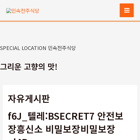
콘
텐
Mai
츠
Men
로
건
너
SPECIAL LOCATION 민속전주식당
뛰
기
그리운 고향의 맛!
자유게시판
f6J_텔레:BSECRET7 안전보
장흥신소 비밀보장비밀보장