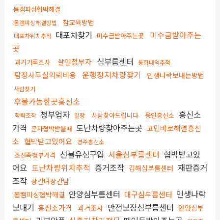
몸캠피싱협박해결
참교육방법
몸캠피싱해결방법
대포차찾기
미수금받아주는
미수금받아주는곳
대포차위치추적
곳
심부름센터
살인청부자
과거기록조사
통화내역추적
운행정지차량찾기
탐정사무실의뢰비용
인생나락보내는방법
사람찾기
후불가능한곳흥신소
청부업자
흥신소
사람찾아드립니다
용인흥신소
학력조작
밀항
가격
도난차량찾아주는곳
고민바로해결흥신
문자협박받을때
소
협박받고있어요
경주흥신소
선불유심구입
서울심부름센터
협박받고있
조선족청부가격
어요
도난차량위치추적
증거조작
재판증거
김해심부름센터
조작
상간녀상간남
안양심부름센터
인생나락
대구심부름센터
몸캠피싱협박해결
보내기
안전보장심부름센터
흥신소가격
과거조사
안양심부