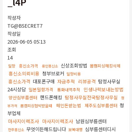
_l4P
작성자
TG@BSECRET7
작성일
2026-06-05 05:13
조회
14
신상조회방법
흥신소가격
몸캠피싱해킹삭제
밀항
용인흥신소
흥신소의뢰비용
청부브로커
밀항비용
흥신소가격
대포폰구매
자금추적
리뷰공격
탐정사무실
24시상담
인생나락보내는방법
일본밀항가격
통화내역추적
핸드폰해킹
탐정사무실전국탐정사무실
양산심부름센터
청
청
떼인돈받는법
제주도심부름센터
몸캠피싱협박받을때
부가격
부업체
마사지이력조사
마사지이력조사
남원심부름센터
무엇이든해드립니다
심부름센터디시
보복대행
전주흥신소