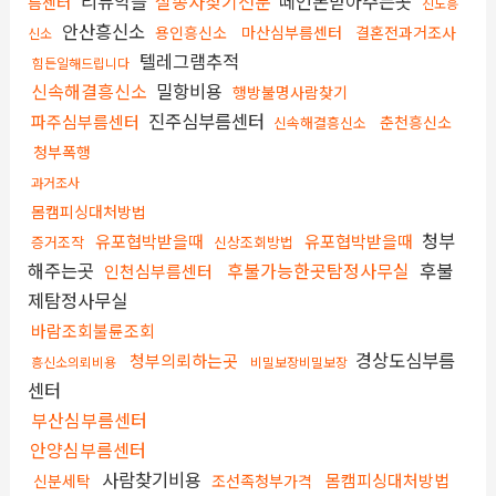
리뷰악플
실종자찾기전문
떼인돈받아주는곳
름센터
진도흥
안산흥신소
용인흥신소
마산심부름센터
결혼전과거조사
신소
텔레그램추적
힘든일해드립니다
신속해결흥신소
밀항비용
행방불명사람찾기
진주심부름센터
파주심부름센터
춘천흥신소
신속해결흥신소
청부폭행
과거조사
몸캠피싱대처방법
청부
유포협박받을때
유포협박받을때
증거조작
신상조회방법
해주는곳
후불가능한곳탐정사무실
후불
인천심부름센터
제탐정사무실
바람조회불륜조회
경상도심부름
청부의뢰하는곳
흥신소의뢰비용
비밀보장비밀보장
센터
부산심부름센터
안양심부름센터
사람찾기비용
몸캠피싱대처방법
신분세탁
조선족청부가격