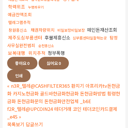
학력위조
누명씌우기
예금잔액조회
텔레그램추적
떼인돈재산조회
채권차량위치
창원흥신소
비밀보장비밀보장
제주도심부름센터
후불제흥신소
탐정
심부름센터일잘하는곳
사무실완전범죄
순천흥신소
보복대행
위치추적
청부폭행
좋아요
0
싫어요
0
인쇄
«
n3R_텔레@CASHFILTER365 환치기 아프리카tv돈현금
화 카지노현금화 골드바현금화현금화 돈현금화방법 횡령현
금화 돈현금화문의 돈현금화안전업체 _b6E
f2R_텔레@UPCOIN24 테더거래 코인 테더코인카드결제
_e4S
»
목록보기
답글쓰기