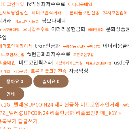
fx믹싱최저수수료
테더코인매입
이더리움매입
돈세탁당일정산
테더코인직거래
트론리플코인전송
24시코인업체
직거래
핑오다세탁
비트코인사는법
이더리움현금화
문화상품
오다집수수료
tron구매대행
테더현금화
구입
tron현금화
이더리움클
테더코인계좌이체
문화상품권코인구매방법
fx현금화최저수수료
비트코인사는법
모든코인구입
비트코인퀵거래
usd
리플매입
가상화폐자금믹싱
비트코인전송대행
자금믹싱
트론 리플코인전송
xrp구입
코인매입
좋아요
0
싫어요
0
인쇄
c2G_텔레@UPCOIN24 테더현금화 비트코인개인거래_w5
s7Z_텔레@UPCOIN24 리플현금화 리플코인판매_k1Y
»
목록보기
답글쓰기