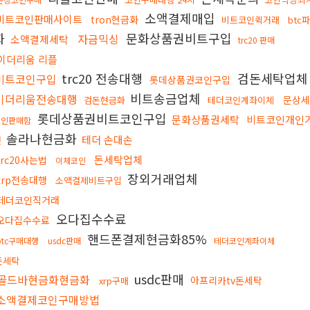
소액결제매입
비트코인판매사이트
tron현금화
비트코인퀵거래
btc
화
문화상품권비트구입
자금믹싱
소액결제세탁
trc20 판매
이더리움 리플
trc20 전송대행
검돈세탁업
비트코인구입
롯데상품권코인구입
비트송금업체
이더리움전송대행
문상세
검돈현금화
테더코인계좌이체
롯데상품권비트코인구입
문화상품권세탁
비트코인개인
코인판매함
솔라나현금화
테더 손대손
전
돈세탁업체
trc20사는법
이체코인
장외거래업체
xrp전송대행
소액결제비트구입
테더코인직거래
오다집수수료
오다집수수료
핸드폰결제현금화85%
btc구매대행
usdc판매
테더코인계좌이체
돈세탁
usdc판매
골드바현금화현금화
아프리카tv돈세탁
xrp구매
소액결제코인구매방법