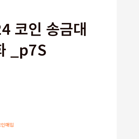
24 코인 송금대
 _p7S
코인매입