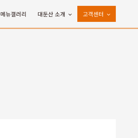
메뉴갤러리
대둔산 소개
고객센터