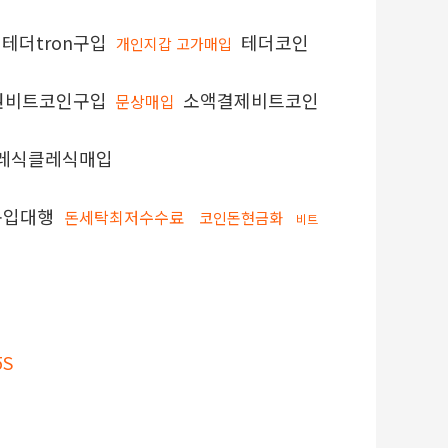
테더tron구입
테더코인
개인지갑 고가매입
권비트코인구입
소액결제비트코인
문상매입
레식클레식매입
c구입대행
돈세탁최저수수료
코인돈현금화
비트
S