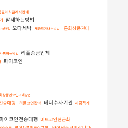
움클레식클레식판매
탈세하는방법
기
오다세탁
문화상품권테
xrp매입
세금적게내는방법
리플송금업체
사피하는방법
파이코인
탁
화상품권코인구매방법
테더수사기관
전송대행
리플코인판매
세금적게
파이코인전송대행
비트코인현금화
바이낸스코인삽니다
롯데상품권코인구입
저수수료