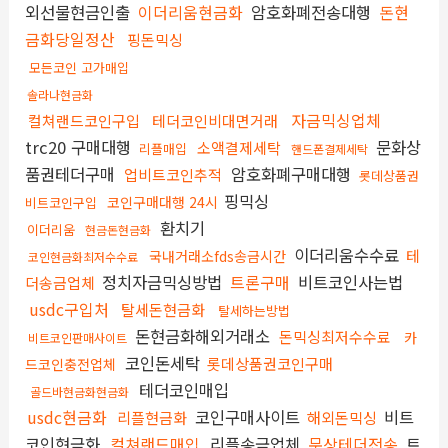
외선물현금인출
이더리움현금화
암호화폐전송대행
돈현
금화당일정산
핑돈믹싱
모든코인 고가매입
솔라나현금화
자금믹싱업체
컬쳐랜드코인구입
테더코인비대면거래
trc20 구매대행
문화상
소액결제세탁
리플매입
핸드폰결제세탁
품권테더구매
암호화폐구매대행
업비트코인추적
롯데상품권
핑믹싱
코인구매대행 24시
비트코인구입
환치기
이더리움
현금돈현금화
이더리움수수료
테
국내거래소fds송금시간
코인현금화최저수수료
정치자금믹싱방법
트론구매
비트코인사는법
더송금업체
usdc구입처
탈세돈현금화
탈세하는방법
돈현금화해외거래소
돈믹싱최저수수료
카
비트코인판매사이트
코인돈세탁
롯데상품권코인구매
드코인충전업체
테더코인매입
골드바현금화현금화
usdc현금화
코인구매사이트
비트
리플현금화
해외돈믹싱
코인현금화
컬쳐랜드매입
리플송금업체
문상테더전송
트