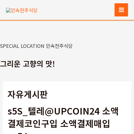
콘
텐
Mai
츠
Men
로
건
너
SPECIAL LOCATION 민속전주식당
뛰
기
그리운 고향의 맛!
자유게시판
s5S_텔레@UPCOIN24 소액
결제코인구입 소액결제매입