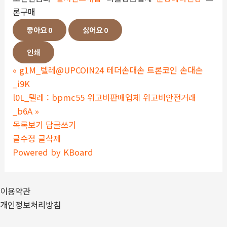
론구매
좋아요
0
싫어요
0
인쇄
«
g1M_텔레@UPCOIN24 테더손대손 트론코인 손대손
_i9K
l0L_텔레 : bpmc55 위고비판매업체 위고비안전거래
_b6A
»
목록보기
답글쓰기
글수정
글삭제
Powered by KBoard
이용약관
개인정보처리방침