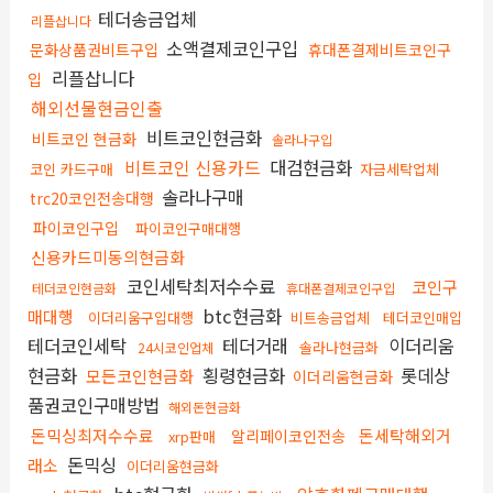
테더송금업체
리플삽니다
소액결제코인구입
문화상품권비트구입
휴대폰결제비트코인구
리플삽니다
입
해외선물현금인출
비트코인현금화
비트코인 현금화
솔라나구입
비트코인 신용카드
대검현금화
코인 카드구매
자금세탁업체
솔라나구매
trc20코인전송대행
파이코인구입
파이코인구매대행
신용카드미동의현금화
코인세탁최저수수료
코인구
테더코인현금화
휴대폰결제코인구입
btc현금화
매대행
이더리움구입대행
비트송금업체
테더코인매입
테더코인세탁
테더거래
이더리움
솔라나현금화
24시코인업체
현금화
횡령현금화
롯데상
모든코인현금화
이더리움현금화
품권코인구매방법
해외돈현금화
돈믹싱최저수수료
돈세탁해외거
알리페이코인전송
xrp판매
돈믹싱
래소
이더리움현금화