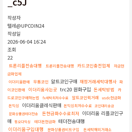
_c5J
작성자
텔레@UPCOIN24
작성일
2026-06-04 16:24
조회
22
트론리플전송대행
카드코인충전업체
트론리플전송대행
자금현
금화업체
알트코인구매
재정거래세탁대행사
무통코인
이더리움판매
파
trc20 원화구입
이더리움사는곳
돈세탁방법
이코인판매
카
알트코인퀵거래
드로코인구매하는법
usdc현금화
fx세탁최저수수료
이더리움클레식판매
돈믹싱
돈믹싱최저수수료
코인대리송금
이더리움 리플코인구
돈현금화수수료최저
문화상품권테더전송
매
테더전송대행
테더돈현금화
핑오다믹싱
이더리움구입대행
문화상품권비트구입
돈세탁해외거래소