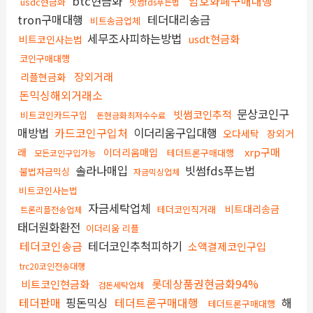
btc현금화
암호화폐구매대행
usdc현금화
빗썸fds푸는법
tron구매대행
테더대리송금
비트송금업체
세무조사피하는방법
usdt현금화
비트코인사는법
코인구매대행
장외거래
리플현금화
돈믹싱해외거래소
문상코인구
빗썸코인추적
비트코인카드구입
돈현금화최저수수료
매방법
카드코인구입처
이더리움구입대행
오다세탁
장외거
xrp구매
래
이더리움매입
테더트론구매대행
모든코인구입가능
솔라나매입
빗썸fds푸는법
불법자금믹싱
자금믹싱업체
비트코인사는법
자금세탁업체
비트대리송금
테더코인직거래
트론리플전송업체
태더원화환전
이더리움 리플
테더코인송금
테더코인추척피하기
소액결제코인구입
trc20코인전송대행
롯데상품권현금화94%
비트코인현금화
검돈세탁업체
테더판매
핑돈믹싱
테더트론구매대행
해
테더트론구매대행