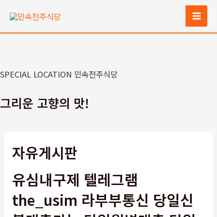
콘
텐
Mai
츠
Men
로
건
너
SPECIAL LOCATION 민속전주식당
뛰
기
그리운 고향의 맛!
자유게시판
유심내구제 텔레그램
the_usim 라부부통신 당일신