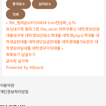
좋아요
0
싫어요
0
인쇄
«
f6V_텔레@UPCOIN24 tron현금화_q7G
유심내구제 텔레그램 the_usim 라부부통신 대학생50만원
대출내구제 대학생50만원소액대출 대학생p2p소액대출 대
학생급전대출 대학생당일급전대출 대학생대출가능한곳 대
학생모바일대출 대학생무이자대출
»
목록보기
답글쓰기
글수정
글삭제
Powered by KBoard
이용약관
개인정보처리방침